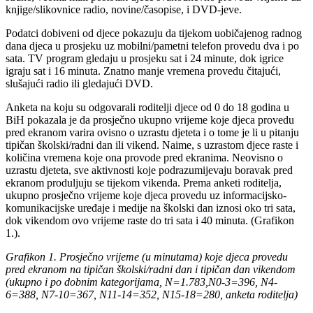
knjige/slikovnice radio, novine/časopise, i DVD-jeve.
Podatci dobiveni od djece pokazuju da tijekom uobičajenog radnog
dana djeca u prosjeku uz mobilni/pametni telefon provedu dva i po
sata. TV program gledaju u prosjeku sat i 24 minute, dok igrice
igraju sat i 16 minuta. Znatno manje vremena provedu čitajući,
slušajući radio ili gledajući DVD.
Anketa na koju su odgovarali roditelji djece od 0 do 18 godina u
BiH pokazala je da prosječno ukupno vrijeme koje djeca provedu
pred ekranom varira ovisno o uzrastu djeteta i o tome je li u pitanju
tipičan školski/radni dan ili vikend. Naime, s uzrastom djece raste i
količina vremena koje ona provode pred ekranima. Neovisno o
uzrastu djeteta, sve aktivnosti koje podrazumijevaju boravak pred
ekranom produljuju se tijekom vikenda. Prema anketi roditelja,
ukupno prosječno vrijeme koje djeca provedu uz informacijsko-
komunikacijske uređaje i medije na školski dan iznosi oko tri sata,
dok vikendom ovo vrijeme raste do tri sata i 40 minuta. (Grafikon
1.).
Grafikon 1. Prosječno vrijeme (u minutama) koje djeca provedu
pred ekranom na tipičan školski/radni dan i tipičan dan vikendom
(ukupno i po dobnim kategorijama, N=1.783,N0-3=396, N4-
6=388, N7-10=367, N11-14=352, N15-18=280, anketa roditelja)