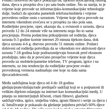
Podatci dobiveni od djece pokazuju da, tijekom uobičajenog radnog
dana, djeca u prosjeku dva i po sata budu online. Što su starija, to je
vrijeme koje provode uz informacijsko-komunikacijske tehnologije
dulje, budući da uporaba pametnih telefona/mobitela i vrijeme
provedeno online rastu s uzrastom. Vrijeme koje djeca provode na
internetu vikendom uvećava se u prosjeku za oko pola sata.
Roditeljske procjene, opet, ukazuju da, u ovisnosti o uzrastu, djeca
provedu 12 do 24 minute više na internetu nego što to sama
procjenjuju. Prema podatcima prikupljenim od roditelja, djeca
uzrasta 0-3 godine koriste internet 20 minuta tijekom dana, dok
djeca uzrasta 4-6 g. dnevno provedu 51 minutu online. Podatci
dobiveni od roditelja potvrđuju da se vikendom sve aktivnosti djece
uzrasta 7-18 godina koje podrazumijevaju boravak pred ekranom
produljuju, tako da je povećano prosječno vrijeme koje djeca
provedu uz mobitele/pametne telefone, TV program, igrice i na
internetu, uz istu tendenciju da roditeljske procjene ovako
provedenog vremena nadmašuju one koje su dala sama
djeca/adolescenti.
Među sadržajima koje djeca od 4 do 18 godina
gledaju/prate/slušaju/rade prednjače sadržaji koji se u potpunosti ili
velikim dijelom oslanjaju na internet kao komunikacijski medij. U
pitanju su internet/jutjub ličnosti, crtani filmovi, glazbeni
sadržaji/videa, igrice, smiješna videa, igrani filmovi i serije za djecu i
sl. Istraživanje je pokazalo da gledanje jutjubera privlači 60% djece