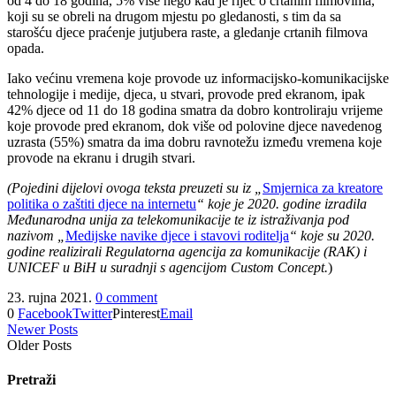
od 4 do 18 godina, 5% više nego kad je riječ o crtanim filmovima,
koji su se obreli na drugom mjestu po gledanosti, s tim da sa
starošću djece praćenje jutjubera raste, a gledanje crtanih filmova
opada.
Iako većinu vremena koje provode uz informacijsko-komunikacijske
tehnologije i medije, djeca, u stvari, provode pred ekranom, ipak
42% djece od 11 do 18 godina smatra da dobro kontroliraju vrijeme
koje provode pred ekranom, dok više od polovine djece navedenog
uzrasta (55%) smatra da ima dobru ravnotežu između vremena koje
provode na ekranu i drugih stvari.
(Pojedini dijelovi ovoga teksta preuzeti su iz „
Smjernica za kreatore
politika o zaštiti djece na internetu
“ koje je 2020. godine izradila
Međunarodna unija za telekomunikacije te iz
istraživanja pod
nazivom „
Medijske navike djece i stavovi roditelja
“ koje su 2020.
godine realizirali Regulatorna agencija za komunikacije (RAK) i
UNICEF u BiH u suradnji s agencijom Custom Concept.
)
23. rujna 2021.
0 comment
0
Facebook
Twitter
Pinterest
Email
Newer Posts
Older Posts
Pretraži