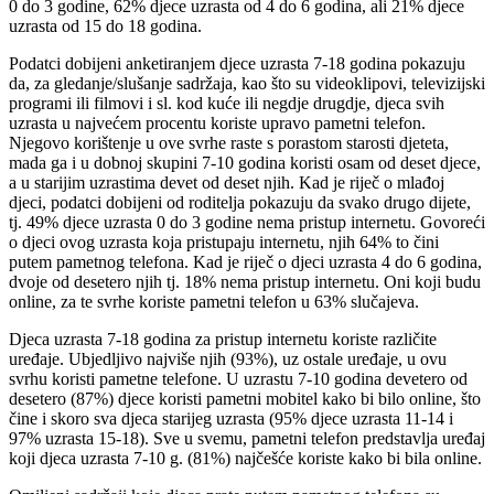
0 do 3 godine, 62% djece uzrasta od 4 do 6 godina, ali 21% djece
uzrasta od 15 do 18 godina.
Podatci dobijeni anketiranjem djece uzrasta 7-18 godina pokazuju
da, za gledanje/slušanje sadržaja, kao što su videoklipovi, televizijski
programi ili filmovi i sl. kod kuće ili negdje drugdje, djeca svih
uzrasta u najvećem procentu koriste upravo pametni telefon.
Njegovo korištenje u ove svrhe raste s porastom starosti djeteta,
mada ga i u dobnoj skupini 7-10 godina koristi osam od deset djece,
a u starijim uzrastima devet od deset njih. Kad je riječ o mlađoj
djeci, podatci dobijeni od roditelja pokazuju da svako drugo dijete,
tj. 49% djece uzrasta 0 do 3 godine nema pristup internetu. Govoreći
o djeci ovog uzrasta koja pristupaju internetu, njih 64% to čini
putem pametnog telefona. Kad je riječ o djeci uzrasta 4 do 6 godina,
dvoje od desetero njih tj. 18% nema pristup internetu. Oni koji budu
online, za te svrhe koriste pametni telefon u 63% slučajeva.
Djeca uzrasta 7-18 godina za pristup internetu koriste različite
uređaje. Ubjedljivo najviše njih (93%), uz ostale uređaje, u ovu
svrhu koristi pametne telefone. U uzrastu 7-10 godina devetero od
desetero (87%) djece koristi pametni mobitel kako bi bilo online, što
čine i skoro sva djeca starijeg uzrasta (95% djece uzrasta 11-14 i
97% uzrasta 15-18). Sve u svemu, pametni telefon predstavlja uređaj
koji djeca uzrasta 7-10 g. (81%) najčešće koriste kako bi bila online.