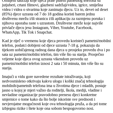
Omiljeni sadržaji koje djeca prate putem pametnog telefona su
jutjuberi, crtani filmovi, glazbeni sadržaji/videa, igrice, smiješna
videa i videa o stvarima koje zanimaju djecu. Uz to, devet od deset
(85%) djece uzrasta od 7 do 18 godina koristi barem jednu
društvenu mrežu i/ili stranicu i/ili aplikaciju za razmjenu poruka i
njihova uporaba raste s uzrastom. Društvene mreže koje najviše
privlače djecu jesu Instagram, Viber, Youtube, Facebook,
WhatsApp, Tik Tok i Snapchat.
Kad je riječ o vremenu koje djeca provedu koristeći pametni/mobilni
telefon, podatci dobijeni od djece uzrasta 7-18 g. pokazuju da
tijekom uobičajenog radnog dana djeca u prosjeku provedu dva i po
sata uz pametni/mobilni telefon, tim više što su starija. Prosječno
vrijeme koje djeca ovog uzrasta vikendom provedu uz
pametni/mobilni telefon iznosi 2 sata i 50 minuta, tim više što su
starija.
Imajući u vidu gore navedene rezultate istraživanja, koji
nedvosmisleno otkrivaju kakvu ulogu i koliki značaj tehnologija
mobilnih/pametnih telefona ima u životima djece i mladih, postaje
jasno u kojoj je mjeri važno da roditelji, škola, mediji, vladine i
nevladine organizacije pravodobno prenesu djeci konkretne
smjernice o tome kako da što bolje iskoriste sve prednosti i
nevjerojatne mogućnosti koje ova tehnologija pruža, a da pri tome
izbjegnu rizike i štete koje ona sobom bespogovorno nosi.