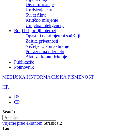
Dezinformacije
Korištenje ekrana
Svijet filma
Kritičko mišljenje
Umjetna inteligencija
Bolji i sigurniji internet
Opasni i neprimjereni sadržaji
Zaštita privatnosti
Neželjeno kontaktiranje
Potražite na internetu
Alati za komuniciranje
Publikacije
Pojmovnik
MEDIJSKA I INFORMACIJSKA PISMENOST
HR
BS
CP
Search
vrijeme pred ekranom
Stranica 2
Tag: