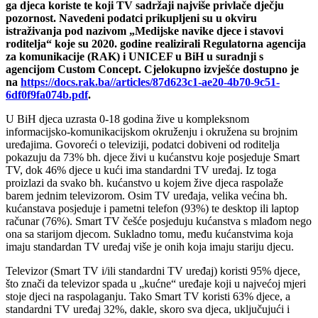
ga djeca koriste te koji TV sadržaji najviše privlače dječju
pozornost. Navedeni podatci prikupljeni su u okviru
istraživanja pod nazivom „Medijske navike djece i stavovi
roditelja“ koje su 2020. godine realizirali Regulatorna agencija
za komunikacije (RAK) i UNICEF u BiH u suradnji s
agencijom Custom Concept. Cjelokupno izvješće dostupno je
na
https://docs.rak.ba//articles/87d623c1-ae20-4b70-9c51-
6df0f9fa074b.pdf
.
U BiH djeca uzrasta 0-18 godina žive u kompleksnom
informacijsko-komunikacijskom okruženju i okružena su brojnim
uređajima. Govoreći o televiziji, podatci dobiveni od roditelja
pokazuju da 73% bh. djece živi u kućanstvu koje posjeduje Smart
TV, dok 46% djece u kući ima standardni TV uređaj. Iz toga
proizlazi da svako bh. kućanstvo u kojem žive djeca raspolaže
barem jednim televizorom. Osim TV uređaja, velika većina bh.
kućanstava posjeduje i pametni telefon (93%) te desktop ili laptop
računar (76%). Smart TV češće posjeduju kućanstva s mlađom nego
ona sa starijom djecom. Sukladno tomu, među kućanstvima koja
imaju standardan TV uređaj više je onih koja imaju stariju djecu.
Televizor (Smart TV i/ili standardni TV uređaj) koristi 95% djece,
što znači da televizor spada u „kućne“ uređaje koji u najvećoj mjeri
stoje djeci na raspolaganju. Tako Smart TV koristi 63% djece, a
standardni TV uređaj 32%, dakle, skoro sva djeca, uključujući i