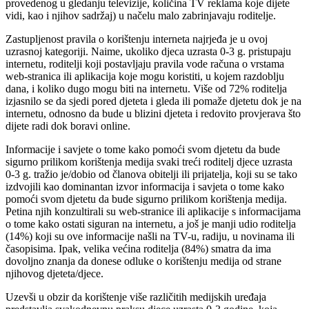
provedenog u gledanju televizije, količina TV reklama koje dijete
vidi, kao i njihov sadržaj) u načelu malo zabrinjavaju roditelje.
Zastupljenost pravila o korištenju interneta najrjeđa je u ovoj
uzrasnoj kategoriji. Naime, ukoliko djeca uzrasta 0-3 g. pristupaju
internetu, roditelji koji postavljaju pravila vode računa o vrstama
web-stranica ili aplikacija koje mogu koristiti, u kojem razdoblju
dana, i koliko dugo mogu biti na internetu. Više od 72% roditelja
izjasnilo se da sjedi pored djeteta i gleda ili pomaže djetetu dok je na
internetu, odnosno da bude u blizini djeteta i redovito provjerava što
dijete radi dok boravi online.
Informacije i savjete o tome kako pomoći svom djetetu da bude
sigurno prilikom korištenja medija svaki treći roditelj djece uzrasta
0-3 g. tražio je/dobio od članova obitelji ili prijatelja, koji su se tako
izdvojili kao dominantan izvor informacija i savjeta o tome kako
pomoći svom djetetu da bude sigurno prilikom korištenja medija.
Petina njih konzultirali su web-stranice ili aplikacije s informacijama
o tome kako ostati siguran na internetu, a još je manji udio roditelja
(14%) koji su ove informacije našli na TV-u, radiju, u novinama ili
časopisima. Ipak, velika većina roditelja (84%) smatra da ima
dovoljno znanja da donese odluke o korištenju medija od strane
njihovog djeteta/djece.
Uzevši u obzir da korištenje više različitih medijskih uređaja