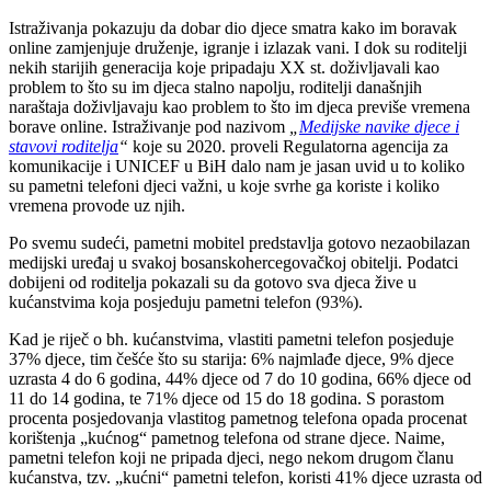
Istraživanja pokazuju da dobar dio djece smatra kako im boravak
online zamjenjuje druženje, igranje i izlazak vani. I dok su roditelji
nekih starijih generacija koje pripadaju XX st. doživljavali kao
problem to što su im djeca stalno napolju, roditelji današnjih
naraštaja doživljavaju kao problem to što im djeca previše vremena
borave online. Istraživanje pod nazivom
„
Medijske navike djece i
stavovi roditelja
“
koje su 2020. proveli Regulatorna agencija za
komunikacije i UNICEF u BiH dalo nam je jasan uvid u to koliko
su pametni telefoni djeci važni, u koje svrhe ga koriste i koliko
vremena provode uz njih.
Po svemu sudeći, pametni mobitel predstavlja gotovo nezaobilazan
medijski uređaj u svakoj bosanskohercegovačkoj obitelji. Podatci
dobijeni od roditelja pokazali su da gotovo sva djeca žive u
kućanstvima koja posjeduju pametni telefon (93%).
Kad je riječ o bh. kućanstvima, vlastiti pametni telefon posjeduje
37% djece, tim češće što su starija: 6% najmlađe djece, 9% djece
uzrasta 4 do 6 godina, 44% djece od 7 do 10 godina, 66% djece od
11 do 14 godina, te 71% djece od 15 do 18 godina. S porastom
procenta posjedovanja vlastitog pametnog telefona opada procenat
korištenja „kućnog“ pametnog telefona od strane djece. Naime,
pametni telefon koji ne pripada djeci, nego nekom drugom članu
kućanstva, tzv. „kućni“ pametni telefon, koristi 41% djece uzrasta od