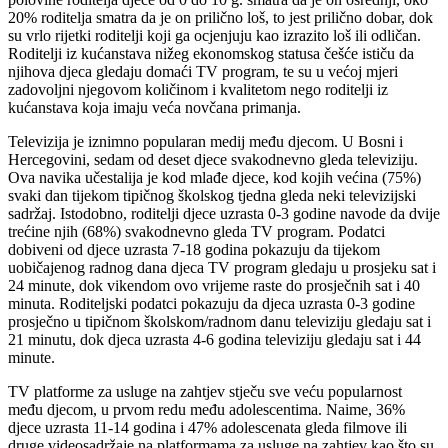
20% roditelja smatra da je on prilično loš, to jest prilično dobar, dok
su vrlo rijetki roditelji koji ga ocjenjuju kao izrazito loš ili odličan.
Roditelji iz kućanstava nižeg ekonomskog statusa češće ističu da
njihova djeca gledaju domaći TV program, te su u većoj mjeri
zadovoljni njegovom količinom i kvalitetom nego roditelji iz
kućanstava koja imaju veća novčana primanja.
Televizija je iznimno popularan medij među djecom. U Bosni i
Hercegovini, sedam od deset djece svakodnevno gleda televiziju.
Ova navika učestalija je kod mlađe djece, kod kojih većina (75%)
svaki dan tijekom tipičnog školskog tjedna gleda neki televizijski
sadržaj. Istodobno, roditelji djece uzrasta 0-3 godine navode da dvije
trećine njih (68%) svakodnevno gleda TV program. Podatci
dobiveni od djece uzrasta 7-18 godina pokazuju da tijekom
uobičajenog radnog dana djeca TV program gledaju u prosjeku sat i
24 minute, dok vikendom ovo vrijeme raste do prosječnih sat i 40
minuta. Roditeljski podatci pokazuju da djeca uzrasta 0-3 godine
prosječno u tipičnom školskom/radnom danu televiziju gledaju sat i
21 minutu, dok djeca uzrasta 4-6 godina televiziju gledaju sat i 44
minute.
TV platforme za usluge na zahtjev stječu sve veću popularnost
među djecom, u prvom redu među adolescentima. Naime, 36%
djece uzrasta 11-14 godina i 47% adolescenata gleda filmove ili
druge videosadržaje na platformama za usluge na zahtjev kao što su