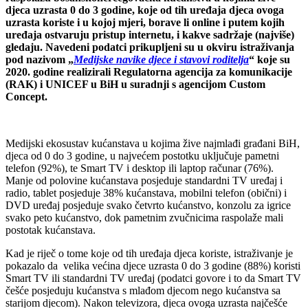
djeca uzrasta 0 do 3 godine, koje od tih uređaja djeca ovoga
uzrasta koriste i u kojoj mjeri, borave li online i putem kojih
uređaja ostvaruju pristup internetu, i kakve sadržaje (najviše)
gledaju. Navedeni podatci prikupljeni su u okviru istraživanja
pod nazivom „
Medijske navike djece i stavovi roditelja
“ koje su
2020. godine realizirali Regulatorna agencija za komunikacije
(RAK) i UNICEF u BiH u suradnji s agencijom Custom
Concept.
Medijski ekosustav kućanstava u kojima žive najmlađi građani BiH,
djeca od 0 do 3 godine, u najvećem postotku uključuje pametni
telefon (92%), te Smart TV i desktop ili laptop računar (76%).
Manje od polovine kućanstava posjeduje standardni TV uređaj i
radio, tablet posjeduje 38% kućanstava, mobilni telefon (obični) i
DVD uređaj posjeduje svako četvrto kućanstvo, konzolu za igrice
svako peto kućanstvo, dok pametnim zvučnicima raspolaže mali
postotak kućanstava.
Kad je riječ o tome koje od tih uređaja djeca koriste, istraživanje je
pokazalo da velika većina djece uzrasta 0 do 3 godine (88%) koristi
Smart TV ili standardni TV uređaj (podatci govore i to da Smart TV
češće posjeduju kućanstva s mlađom djecom nego kućanstva sa
starijom djecom). Nakon televizora, djeca ovoga uzrasta najčešće