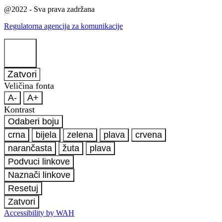
@2022 - Sva prava zadržana
Regulatorna agencija za komunikacije
Zatvori
Veličina fonta
A-
A+
Kontrast
Odaberi boju
crna
bijela
zelena
plava
crvena
narančasta
žuta
plava
Podvuci linkove
Naznači linkove
Resetuj
Zatvori
Accessibility by WAH