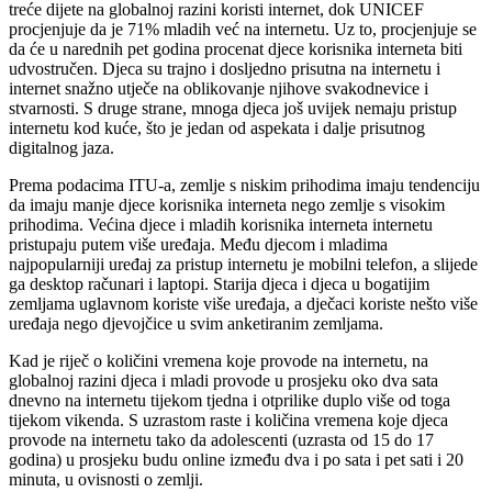
treće dijete na globalnoj razini koristi internet, dok UNICEF
procjenjuje da je 71% mladih već na internetu. Uz to, procjenjuje se
da će u narednih pet godina procenat djece korisnika interneta biti
udvostručen. Djeca su trajno i dosljedno prisutna na internetu i
internet snažno utječe na oblikovanje njihove svakodnevice i
stvarnosti. S druge strane, mnoga djeca još uvijek nemaju pristup
internetu kod kuće, što je jedan od aspekata i dalje prisutnog
digitalnog jaza.
Prema podacima ITU-a, zemlje s niskim prihodima imaju tendenciju
da imaju manje djece korisnika interneta nego zemlje s visokim
prihodima. Većina djece i mladih korisnika interneta internetu
pristupaju putem više uređaja. Među djecom i mladima
najpopularniji uređaj za pristup internetu je mobilni telefon, a slijede
ga desktop računari i laptopi. Starija djeca i djeca u bogatijim
zemljama uglavnom koriste više uređaja, a dječaci koriste nešto više
uređaja nego djevojčice u svim anketiranim zemljama.
Kad je riječ o količini vremena koje provode na internetu, na
globalnoj razini djeca i mladi provode u prosjeku oko dva sata
dnevno na internetu tijekom tjedna i otprilike duplo više od toga
tijekom vikenda. S uzrastom raste i količina vremena koje djeca
provode na internetu tako da adolescenti (uzrasta od 15 do 17
godina) u prosjeku budu online između dva i po sata i pet sati i 20
minuta, u ovisnosti o zemlji.