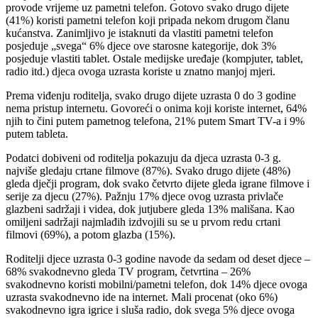
provode vrijeme uz pametni telefon. Gotovo svako drugo dijete
(41%) koristi pametni telefon koji pripada nekom drugom članu
kućanstva. Zanimljivo je istaknuti da vlastiti pametni telefon
posjeduje „svega“ 6% djece ove starosne kategorije, dok 3%
posjeduje vlastiti tablet. Ostale medijske uređaje (kompjuter, tablet,
radio itd.) djeca ovoga uzrasta koriste u znatno manjoj mjeri.
Prema viđenju roditelja, svako drugo dijete uzrasta 0 do 3 godine
nema pristup internetu. Govoreći o onima koji koriste internet, 64%
njih to čini putem pametnog telefona, 21% putem Smart TV-a i 9%
putem tableta.
Podatci dobiveni od roditelja pokazuju da djeca uzrasta 0-3 g.
najviše gledaju crtane filmove (87%). Svako drugo dijete (48%)
gleda dječji program, dok svako četvrto dijete gleda igrane filmove i
serije za djecu (27%). Pažnju 17% djece ovog uzrasta privlače
glazbeni sadržaji i videa, dok jutjubere gleda 13% mališana. Kao
omiljeni sadržaji najmlađih izdvojili su se u prvom redu crtani
filmovi (69%), a potom glazba (15%).
Roditelji djece uzrasta 0-3 godine navode da sedam od deset djece –
68% svakodnevno gleda TV program, četvrtina – 26%
svakodnevno koristi mobilni/pametni telefon, dok 14% djece ovoga
uzrasta svakodnevno ide na internet. Mali procenat (oko 6%)
svakodnevno igra igrice i sluša radio, dok svega 5% djece ovoga