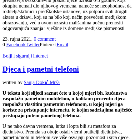
predstavlja svakodnevnu praksu djece uzrasta 0-3 godine, koja
okupira nemali dio njihovog vremena, nameće se neophodnost da
roditelji/skrbnici i predškolske ustanove, uz potporu svih drugih
aktera u državi, koji su na bilo koji način posvećeni medijskom
obrazovanju, već u ovom uzrastu mališanima počnu prenositi
odgovarajuća znanja i vještine iz domene medijske pismenosti.
23. rujna 2021.
0 comment
0
Facebook
Twitter
Pinterest
Email
Bolji i sigurniji internet
Djeca i pametni telefoni
written by
Sanja Dokić-Mrša
U tekstu koji slijedi saznat ćete u kojoj mjeri bh. kućanstva
raspolažu pametnim mobitelom, u kolikom procentu djeca
raspolažu vlastitim pametnim telefonom, u kojoj mjeri ga
koriste za pristupanje internetu, te kojim sadržajima najčešće
pristupaju putem pametnog telefona.
U ne tako davna vremena, lutka i lopta bili su metafora za
djetinjstvo. Premda su oboje ostali vjerni pratitelji djetinjstva,
pametni/mobilni telefoni sve više osvajaju pozornost i srca djece.