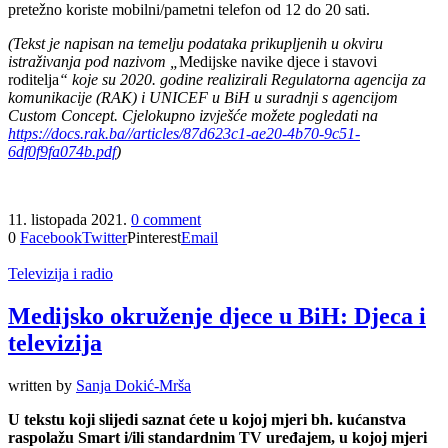
pretežno koriste mobilni/pametni telefon od 12 do 20 sati.
(Tekst je napisan na temelju podataka prikupljenih u okviru
istraživanja pod
nazivom „
Medijske navike djece i stavovi
roditelja
“ koje su 2020. godine realizirali Regulatorna agencija za
komunikacije (RAK) i UNICEF u BiH u suradnji s agencijom
Custom Concept. Cjelokupno izvješće možete pogledati na
https://docs.rak.ba//articles/87d623c1-ae20-4b70-9c51-
6df0f9fa074b.pdf
)
11. listopada 2021.
0 comment
0
Facebook
Twitter
Pinterest
Email
Televizija i radio
Medijsko okruženje djece u BiH: Djeca i
televizija
written by
Sanja Dokić-Mrša
U tekstu koji slijedi saznat ćete u kojoj mjeri bh. kućanstva
raspolažu Smart i/ili standardnim TV uređajem, u kojoj mjeri