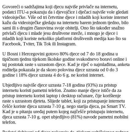
Govoreći o sadržajima koji djecu najviše privlače na internetu,
podatci ITU-a pokazuju da i djevojčice i dječaci najviše vole gledati
videoisječke. Više od tri četvrtine djece i mladih koji koriste internet
kažu da videoisječke gledaju na internetu barem jednom tjedno, bilo
sami ili s drugim članovima svoje obitelji. Ono što također snažno
privlači djecu i mlade jesu društvene mreže, i mnogo je djece i
mladih koji koriste nekoliko platformi društvenih medija kao što su
Facebook, Tviter, Tik Tok ili Instagram.
U Bosni i Hercegovini gotovo 80% djece od 7 do 18 godina u
tipičnom tjednu tijekom školske godine svakodnevo boravi online i
taj postotak raste s uzrastom djece. Kad je riječ o najmlađima, anketa
roditelja pokazala je da skoro polovina djece uzrasta od 0 do 3
godine i 18% djece uzrasta 4 do 6 g. ne koristi internet.
Ubjedljivo najviše djece uzrasta 7-18 godina (93%) za pristup
internetu koristi pametni telefon. Znatno manje djece ističe da za
pristup internetu koristi laptop i desktop računare, čije korištenje
raste s uzrastom djeteta. Slijede tablet, koji za pristupanje internetu
češće koriste djeca uzrasta 7-10 g. nego starija djeca, pa Smart TV.
Kad je u pitanju uređaj putem kojeg najčešće pristupaju internetu,
djeca uzrasta 7-10 g. opet ubjedljivo (81%) navode pametni mobilni
telefon.