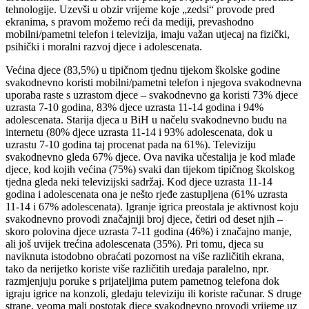
tehnologije. Uzevši u obzir vrijeme koje „zedsi“ provode pred
ekranima, s pravom možemo reći da mediji, prevashodno
mobilni/pametni telefon i televizija, imaju važan utjecaj na fizički,
psihički i moralni razvoj djece i adolescenata.
Većina djece (83,5%) u tipičnom tjednu tijekom školske godine
svakodnevno koristi mobilni/pametni telefon i njegova svakodnevna
uporaba raste s uzrastom djece – svakodnevno ga koristi 73% djece
uzrasta 7-10 godina, 83% djece uzrasta 11-14 godina i 94%
adolescenata. Starija djeca u BiH u načelu svakodnevno budu na
internetu (80% djece uzrasta 11-14 i 93% adolescenata, dok u
uzrastu 7-10 godina taj procenat pada na 61%). Televiziju
svakodnevno gleda 67% djece. Ova navika učestalija je kod mlađe
djece, kod kojih većina (75%) svaki dan tijekom tipičnog školskog
tjedna gleda neki televizijski sadržaj. Kod djece uzrasta 11-14
godina i adolescenata ona je nešto rjeđe zastupljena (61% uzrasta
11-14 i 67% adolescenata). Igranje igrica preostala je aktivnost koju
svakodnevno provodi značajniji broj djece, četiri od deset njih –
skoro polovina djece uzrasta 7-11 godina (46%) i značajno manje,
ali još uvijek trećina adolescenata (35%). Pri tomu, djeca su
naviknuta istodobno obraćati pozornost na više različitih ekrana,
tako da nerijetko koriste više različitih uređaja paralelno, npr.
razmjenjuju poruke s prijateljima putem pametnog telefona dok
igraju igrice na konzoli, gledaju televiziju ili koriste računar. S druge
strane, veoma mali postotak djece svakodnevno provodi vrijeme uz