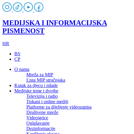
MEDIJSKA I INFORMACIJSKA
PISMENOST
HR
BS
CP
O nama
Mreža za MIP
Lista MIP stručnjaka
Kutak za djecu i mlade
Medijske teme i dvojbe
Televizija i radio
Tiskani i online mediji
Platforme za dijeljenje videozapisa
Društvene mreže
Videoigrice
Oglašavanje
Dezinformacije
Korištenje ekrana