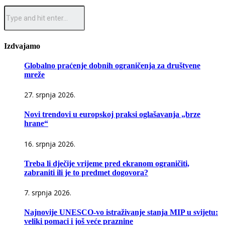
Izdvajamo
Globalno praćenje dobnih ograničenja za društvene
mreže
27. srpnja 2026.
Novi trendovi u europskoj praksi oglašavanja „brze
hrane“
16. srpnja 2026.
Treba li dječije vrijeme pred ekranom ograničiti,
zabraniti ili je to predmet dogovora?
7. srpnja 2026.
Najnovije UNESCO-vo istraživanje stanja MIP u svijetu:
veliki pomaci i još veće praznine