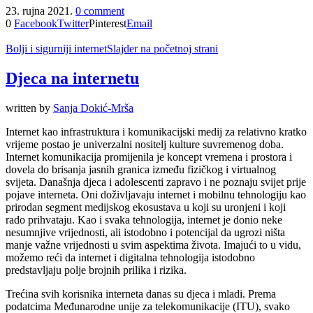
23. rujna 2021.
0 comment
0
Facebook
Twitter
Pinterest
Email
Bolji i sigurniji internet
Slajder na početnoj strani
Djeca na internetu
written by
Sanja Dokić-Mrša
Internet kao infrastruktura i komunikacijski medij za relativno kratko
vrijeme postao je univerzalni nositelj kulture suvremenog doba.
Internet komunikacija promijenila je koncept vremena i prostora i
dovela do brisanja jasnih granica između fizičkog i virtualnog
svijeta. Današnja djeca i adolescenti zapravo i ne poznaju svijet prije
pojave interneta. Oni doživljavaju internet i mobilnu tehnologiju kao
prirodan segment medijskog ekosustava u koji su uronjeni i koji
rado prihvataju. Kao i svaka tehnologija, internet je donio neke
nesumnjive vrijednosti, ali istodobno i potencijal da ugrozi ništa
manje važne vrijednosti u svim aspektima života. Imajući to u vidu,
možemo reći da internet i digitalna tehnologija istodobno
predstavljaju polje brojnih prilika i rizika.
Trećina svih korisnika interneta danas su djeca i mladi. Prema
podatcima Međunarodne unije za telekomunikacije (ITU), svako