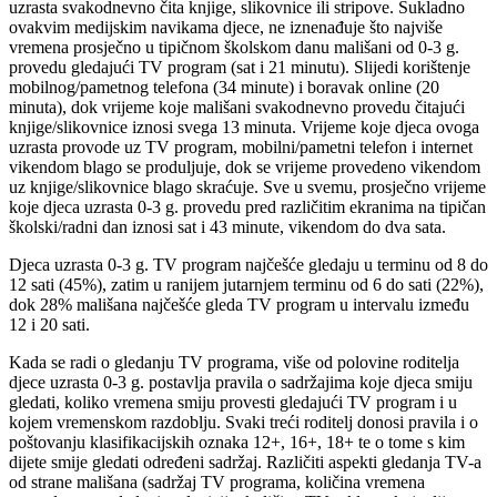
uzrasta svakodnevno čita knjige, slikovnice ili stripove. Sukladno
ovakvim medijskim navikama djece, ne iznenađuje što najviše
vremena prosječno u tipičnom školskom danu mališani od 0-3 g.
provedu gledajući TV program (sat i 21 minutu). Slijedi korištenje
mobilnog/pametnog telefona (34 minute) i boravak online (20
minuta), dok vrijeme koje mališani svakodnevno provedu čitajući
knjige/slikovnice iznosi svega 13 minuta. Vrijeme koje djeca ovoga
uzrasta provode uz TV program, mobilni/pametni telefon i internet
vikendom blago se produljuje, dok se vrijeme provedeno vikendom
uz knjige/slikovnice blago skraćuje. Sve u svemu, prosječno vrijeme
koje djeca uzrasta 0-3 g. provedu pred različitim ekranima na tipičan
školski/radni dan iznosi sat i 43 minute, vikendom do dva sata.
Djeca uzrasta 0-3 g. TV program najčešće gledaju u terminu od 8 do
12 sati (45%), zatim u ranijem jutarnjem terminu od 6 do sati (22%),
dok 28% mališana najčešće gleda TV program u intervalu između
12 i 20 sati.
Kada se radi o gledanju TV programa, više od polovine roditelja
djece uzrasta 0-3 g. postavlja pravila o sadržajima koje djeca smiju
gledati, koliko vremena smiju provesti gledajući TV program i u
kojem vremenskom razdoblju. Svaki treći roditelj donosi pravila i o
poštovanju klasifikacijskih oznaka 12+, 16+, 18+ te o tome s kim
dijete smije gledati određeni sadržaj. Različiti aspekti gledanja TV-a
od strane mališana (sadržaj TV programa, količina vremena