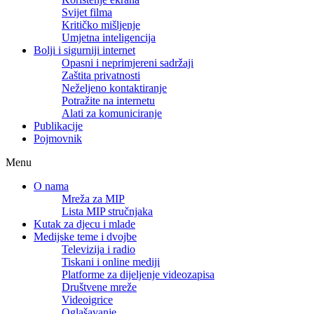
Svijet filma
Kritičko mišljenje
Umjetna inteligencija
Bolji i sigurniji internet
Opasni i neprimjereni sadržaji
Zaštita privatnosti
Neželjeno kontaktiranje
Potražite na internetu
Alati za komuniciranje
Publikacije
Pojmovnik
Menu
O nama
Mreža za MIP
Lista MIP stručnjaka
Kutak za djecu i mlade
Medijske teme i dvojbe
Televizija i radio
Tiskani i online mediji
Platforme za dijeljenje videozapisa
Društvene mreže
Videoigrice
Oglašavanje