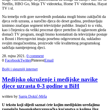
Netflix, HBO Go, Moja TV videoteka, Home TV videoteka, Hayat
TV i sl.
Na temelju svih gore navedenih podataka mogli bismo zaključiti da
djeca svih uzrasta, a naročito djeca do deset godina, predstavljaju
iznimno značajan segment televizijske publike. Imajući to u vidu,
kao i činjenicu da veliki procenat djece pretežno ili uglavnom gleda
domaći TV program, mogli bismo konstatirati da televizijske postaje
u Bosni i Hercegovini imaju posebnu odgovornost da, sukladno
svojim mogućnostima, proizvode više kvalitetnog programskog
sadržaja namijenjenog djeci.
28. rujna 2021.
0 comment
0
Facebook
Twitter
Pinterest
Email
Bolji i sigurniji internet
Medijsko okruženje i medijske navike
djece uzrasta 0-3 godine u BiH
written by
Sanja Dokić-Mrša
U tekstu koji slijedi saznat ćete kojim medijskim uređajima
raspolažu bosanskohercegovačka kućanstva u kojima žive