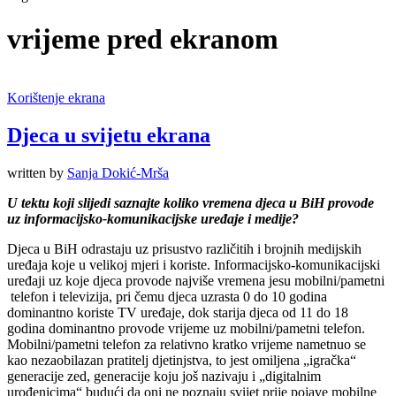
vrijeme pred ekranom
Korištenje ekrana
Djeca u svijetu ekrana
written by
Sanja Dokić-Mrša
U tektu koji slijedi saznajte koliko vremena djeca u BiH provode
uz informacijsko-komunikacijske uređaje i medije?
Djeca u BiH odrastaju uz prisustvo različitih i brojnih medijskih
uređaja koje u velikoj mjeri i koriste. Informacijsko-komunikacijski
uređaji uz koje djeca provode najviše vremena jesu mobilni/pametni
telefon i televizija, pri čemu djeca uzrasta 0 do 10 godina
dominantno koriste TV uređaje, dok starija djeca od 11 do 18
godina dominantno provode vrijeme uz mobilni/pametni telefon.
Mobilni/pametni telefon za relativno kratko vrijeme nametnuo se
kao nezaobilazan pratitelj djetinjstva, to jest omiljena „igračka“
generacije zed, generacije koju još nazivaju i „digitalnim
urođenicima“ budući da oni ne poznaju svijet prije pojave mobilne