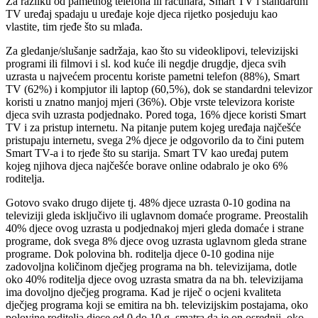
Za razliku od pametnog telefona ili računara, Smart TV i standardni
TV uređaj spadaju u uređaje koje djeca rijetko posjeduju kao
vlastite, tim rjeđe što su mlađa.
Za gledanje/slušanje sadržaja, kao što su videoklipovi, televizijski
programi ili filmovi i sl. kod kuće ili negdje drugdje, djeca svih
uzrasta u najvećem procentu koriste pametni telefon (88%), Smart
TV (62%) i kompjutor ili laptop (60,5%), dok se standardni televizor
koristi u znatno manjoj mjeri (36%). Obje vrste televizora koriste
djeca svih uzrasta podjednako. Pored toga, 16% djece koristi Smart
TV i za pristup internetu. Na pitanje putem kojeg uređaja najčešće
pristupaju internetu, svega 2% djece je odgovorilo da to čini putem
Smart TV-a i to rjeđe što su starija. Smart TV kao uređaj putem
kojeg njihova djeca najčešće borave online odabralo je oko 6%
roditelja.
Gotovo svako drugo dijete tj. 48% djece uzrasta 0-10 godina na
televiziji gleda isključivo ili uglavnom domaće programe. Preostalih
40% djece ovog uzrasta u podjednakoj mjeri gleda domaće i strane
programe, dok svega 8% djece ovog uzrasta uglavnom gleda strane
programe. Dok polovina bh. roditelja djece 0-10 godina nije
zadovoljna količinom dječjeg programa na bh. televizijama, dotle
oko 40% roditelja djece ovog uzrasta smatra da na bh. televizijama
ima dovoljno dječjeg programa. Kad je riječ o ocjeni kvaliteta
dječjeg programa koji se emitira na bh. televizijskim postajama, oko
polovine roditelja djece od 0 do 10 g. smatra da je on osrednji, oko