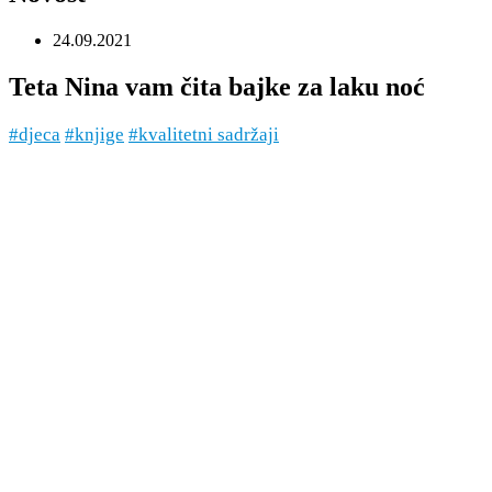
24.09.2021
Teta Nina vam čita bajke za laku noć
#djeca
#knjige
#kvalitetni sadržaji