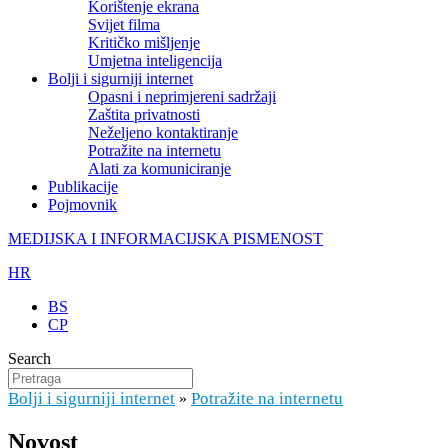
Korištenje ekrana
Svijet filma
Kritičko mišljenje
Umjetna inteligencija
Bolji i sigurniji internet
Opasni i neprimjereni sadržaji
Zaštita privatnosti
Neželjeno kontaktiranje
Potražite na internetu
Alati za komuniciranje
Publikacije
Pojmovnik
MEDIJSKA I INFORMACIJSKA PISMENOST
HR
BS
CP
Search
Bolji i sigurniji internet
Potražite na internetu
»
Novost