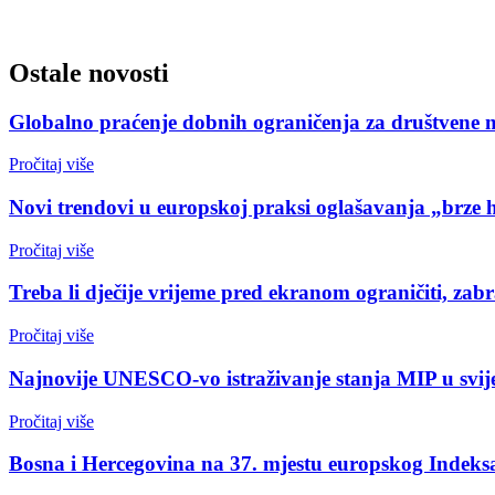
Ostale novosti
Globalno praćenje dobnih ograničenja za društvene 
Pročitaj više
Novi trendovi u europskoj praksi oglašavanja „brze 
Pročitaj više
Treba li dječije vrijeme pred ekranom ograničiti, zabr
Pročitaj više
Najnovije UNESCO-vo istraživanje stanja MIP u svijet
Pročitaj više
Bosna i Hercegovina na 37. mjestu europskog Indeks