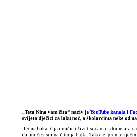
„Teta Nina vam čita“ naziv je
YouTube kanala
i
Fac
svijeta dječici za laku noć, a školarcima neke od naj
Jedna baka, čija unučica živi tisućama kilometara dale
da unučici snima čitanja bajki. Tako je, prema riječim