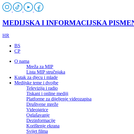
MEDIJSKA I INFORMACIJSKA PISME
HR
BS
CP
O nama
Mreža za MIP
Lista MIP stručnjaka
Kutak za djecu i mlade
Medijske teme i dvojbe
Televizija i radio
Tiskani i online mediji
Platforme za dijeljenje videozapisa
Društvene mreže
Videoigrice
Oglašavanje
Dezinformacije
Korištenje ekrana
Svijet filma