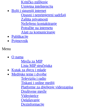
Kritičko mišljenje
Umjetna inteligencija
Bolji i sigurniji internet
Opasni i neprimjereni sadržaji
Zaštita privatnosti
Neželjeno kontaktiranje
Potražite na internetu
Alati za komuniciranje
Publikacije
Pojmovnik
Menu
O nama
Mreža za MIP
Lista MIP stručnjaka
Kutak za djecu i mlade
Medijske teme i dvojbe
Televizija i radio
Tiskani i online mediji
Platforme za dijeljenje videozapisa
Društvene mreže
Videoigrice
Oglašavanje
Dezinformacije