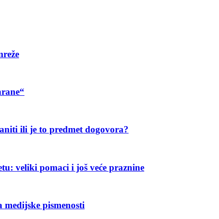
mreže
hrane“
aniti ili je to predmet dogovora?
u: veliki pomaci i još veće praznine
a medijske pismenosti