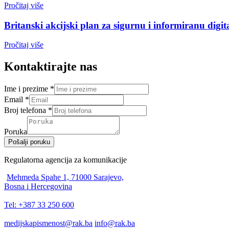
Pročitaj više
Britanski akcijski plan za sigurnu i informiranu digi
Pročitaj više
Kontaktirajte nas
Ime i prezime
*
Email
*
Broj telefona
*
Poruka
Pošalji poruku
Regulatorna agencija za komunikacije
Mehmeda Spahe 1, 71000 Sarajevo,
Bosna i Hercegovina
Tel: +387 33 250 600
medijskapismenost@rak.ba
info@rak.ba