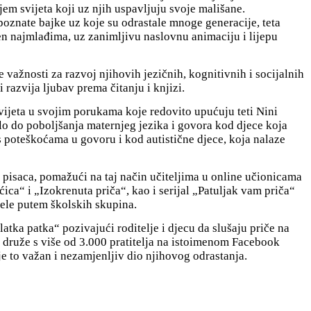
jem svijeta koji uz njih uspavljuju svoje mališane.
oznate bajke uz koje su odrastale mnoge generacije, teta
đen najmlađima, uz zanimljivu naslovnu animaciju i lijepu
 važnosti za razvoj njihovih jezičnih, kognitivnih i socijalnih
 razvija ljubav prema čitanju i knjizi.
a svijeta u svojim porukama koje redovito upućuju teti Nini
lo do poboljšanja maternjeg jezika i govora kod djece koja
 poteškoćama u govoru i kod autistične djece, koja nalaze
h pisaca, pomažući na taj način učiteljima u online učionicama
ica“ i „Izokrenuta priča“, kao i serijal „Patuljak vam priča“
ele putem školskih skupina.
latka patka“ pozivajući roditelje i djecu da slušaju priče na
 druže s više od 3.000 pratitelja na istoimenom Facebook
r je to važan i nezamjenljiv dio njihovog odrastanja.