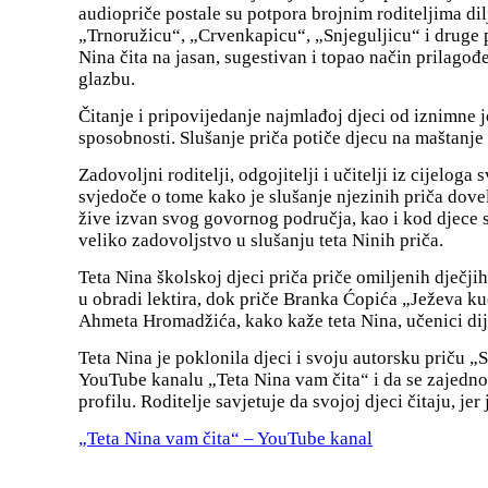
audiopriče postale su potpora brojnim roditeljima dil
„Trnoružicu“, „Crvenkapicu“, „Snjeguljicu“ i druge p
Nina čita na jasan, sugestivan i topao način prilago
glazbu.
Čitanje i pripovijedanje najmlađoj djeci od iznimne je
sposobnosti. Slušanje priča potiče djecu na maštanje i
Zadovoljni roditelji, odgojitelji i učitelji iz cijelog
svjedoče o tome kako je slušanje njezinih priča dove
žive izvan svog govornog područja, kao i kod djece s
veliko zadovoljstvo u slušanju teta Ninih priča.
Teta Nina školskoj djeci priča priče omiljenih dječji
u obradi lektira, dok priče Branka Ćopića „Ježeva kuć
Ahmeta Hromadžića, kako kaže teta Nina, učenici dij
Teta Nina je poklonila djeci i svoju autorsku priču „S
YouTube kanalu „Teta Nina vam čita“ i da se zajedno
profilu. Roditelje savjetuje da svojoj djeci čitaju, je
„Teta Nina vam čita“ – YouTube kanal