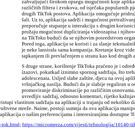
zahvaljujući širokom opsegu mogućnosti koje aplikaci
različitih filtera i zvukova, od isječaka popularnih 
drugih TikTok postova. Aplikacija omogućuje pridru
šali. Uz to, aplikacija sadrži i mogućnost pretraživ
preporučuje stupanje u interakciju s drugim korisnic
pružaju mogućnost dupliciranja videozapisa i njiho
na TikToku budući da se njihovim posredstvom organiz
Pored toga, aplikacija se koristi i za slanje tekstua
je neke lansirala sama kompanija. Kretanje kroz vide
tapkanjem ili prevlačenjem u stranu kao kod drugih a
S druge strane, korištenje TikToka praćeno je i određ
izazovi, pokatkad iznimno spornog sadržaja, što treba
adolescenata. Usljed slabe zaštite, djeca na ovoj apli
vršnjačkog nasilja. Budući da je slabije reguliran u 
promoviranje diskriminacije po različitim osnovama. J
uvredljiv sadržaj, odnosno komentari, rijetko kažnjav
stupi vlastitom sadržaju na aplikaciji u trajanju od nekoliko d
ruštvene mreže. Naime, postoji sumnja da ova aplikacija manipu
h aplikacija o našim preferencijama i interesiranjima dostupne T
-tok.html
;
https://micromreza.com/vijesti/tehnologija/10140-ti