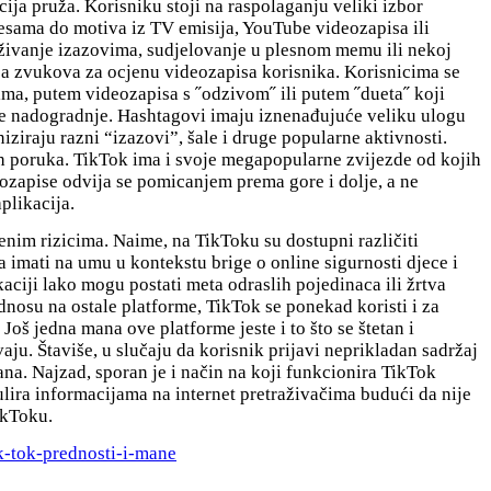
ja pruža. Korisniku stoji na raspolaganju veliki izbor
pjesama do motiva iz TV emisija, YouTube videozapisa ili
živanje izazovima, sudjelovanje u plesnom memu ili nekoj
anja zvukova za ocjenu videozapisa korisnika. Korisnicima se
ima, putem videozapisa s ˝odzivom˝ ili putem ˝dueta˝ koji
ve nadogradnje. Hashtagovi imaju iznenađujuće veliku ulogu
iraju razni “izazovi”, šale i druge popularne aktivnosti.
lnih poruka. TikTok ima i svoje megapopularne zvijezde od kojih
ozapise odvija se pomicanjem prema gore i dolje, a ne
plikacija.
enim rizicima. Naime, na TikToku su dostupni različiti
 imati na umu u kontekstu brige o online sigurnosti djece i
kaciji lako mogu postati meta odraslih pojedinaca ili žrtva
odnosu na ostale platforme, TikTok se ponekad koristi i za
oš jedna mana ove platforme jeste i to što se štetan i
aju. Štaviše, u slučaju da korisnik prijavi neprikladan sadržaj
ana. Najzad, sporan je i način na koji funkcionira TikTok
lira informacijama na internet pretraživačima budući da nije
ikToku.
k-tok-prednosti-i-mane