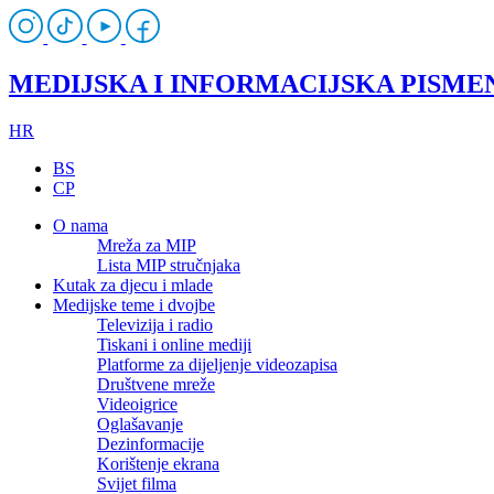
MEDIJSKA I INFORMACIJSKA PISME
HR
BS
CP
O nama
Mreža za MIP
Lista MIP stručnjaka
Kutak za djecu i mlade
Medijske teme i dvojbe
Televizija i radio
Tiskani i online mediji
Platforme za dijeljenje videozapisa
Društvene mreže
Videoigrice
Oglašavanje
Dezinformacije
Korištenje ekrana
Svijet filma