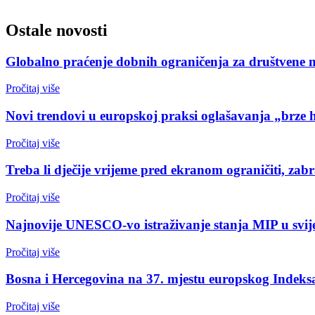
Ostale novosti
Globalno praćenje dobnih ograničenja za društvene 
Pročitaj više
Novi trendovi u europskoj praksi oglašavanja „brze 
Pročitaj više
Treba li dječije vrijeme pred ekranom ograničiti, zabr
Pročitaj više
Najnovije UNESCO-vo istraživanje stanja MIP u svijet
Pročitaj više
Bosna i Hercegovina na 37. mjestu europskog Indeks
Pročitaj više