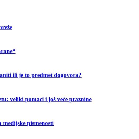
mreže
hrane“
aniti ili je to predmet dogovora?
u: veliki pomaci i još veće praznine
a medijske pismenosti