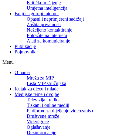
Kritičko mišljenje
Umjetna inteligencija
Bolji i sigurniji internet
Opasni i neprimjereni sadržaji
Zaštita privatnosti
Neželjeno kontaktiranje
Potražite na internetu
Alati za komuniciranje
Publikacije
Pojmovnik
Menu
O nama
Mreža za MIP
Lista MIP stručnjaka
Kutak za djecu i mlade
Medijske teme i dvojbe
Televizija i radio
Tiskani i online mediji
Platforme za dijeljenje videozapisa
Društvene mreže
Videoigrice
Oglašavanje
Dezinformacije