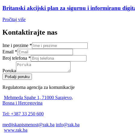
Britanski akcijski plan za sigurnu i informiranu digi
Pročitaj više
Kontaktirajte nas
Ime i prezime
*
Email
*
Broj telefona
*
Poruka
Pošalji poruku
Regulatorna agencija za komunikacije
Mehmeda Spahe 1, 71000 Sarajevo,
Bosna i Hercegovina
Tel: +387 33 250 600
medijskapismenost@rak.ba
info@rak.ba
www.rak.ba