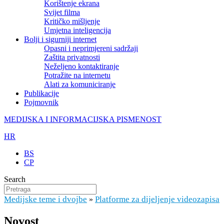
Korištenje ekrana
Svijet filma
Kritičko mišljenje
Umjetna inteligencija
Bolji i sigurniji internet
Opasni i neprimjereni sadržaji
Zaštita privatnosti
Neželjeno kontaktiranje
Potražite na internetu
Alati za komuniciranje
Publikacije
Pojmovnik
MEDIJSKA I INFORMACIJSKA PISMENOST
HR
BS
CP
Search
Medijske teme i dvojbe
Platforme za dijeljenje videozapisa
»
Novost