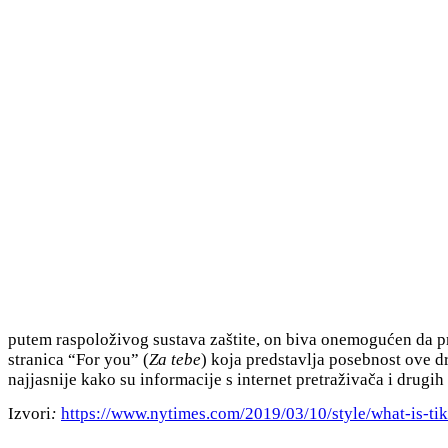
putem raspoloživog sustava zaštite, on biva onemogućen da pri
stranica “For you” (
Za tebe
) koja predstavlja posebnost ove d
najjasnije kako su informacije s internet pretraživača i drugi
Izvori
:
https://www.nytimes.com/2019/03/10/style/what-is-tik