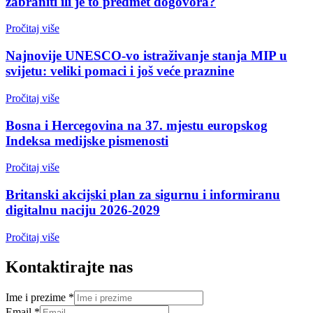
zabraniti ili je to predmet dogovora?
Pročitaj više
Najnovije UNESCO-vo istraživanje stanja MIP u
svijetu: veliki pomaci i još veće praznine
Pročitaj više
Bosna i Hercegovina na 37. mjestu europskog
Indeksa medijske pismenosti
Pročitaj više
Britanski akcijski plan za sigurnu i informiranu
digitalnu naciju 2026-2029
Pročitaj više
Kontaktirajte nas
Ime i prezime
*
Email
*