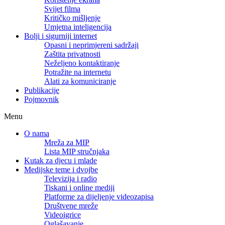
Svijet filma
Kritičko mišljenje
Umjetna inteligencija
Bolji i sigurniji internet
Opasni i neprimjereni sadržaji
Zaštita privatnosti
Neželjeno kontaktiranje
Potražite na internetu
Alati za komuniciranje
Publikacije
Pojmovnik
Menu
O nama
Mreža za MIP
Lista MIP stručnjaka
Kutak za djecu i mlade
Medijske teme i dvojbe
Televizija i radio
Tiskani i online mediji
Platforme za dijeljenje videozapisa
Društvene mreže
Videoigrice
Oglašavanje