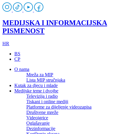
MEDIJSKA I INFORMACIJSKA
PISMENOST
HR
BS
CP
O nama
Mreža za MIP
Lista MIP stručnjaka
Kutak za djecu i mlade
Medijske teme i dvojbe
Televizija i radio
Tiskani i online mediji
Platforme za dijeljenje videozapisa
Društvene mreže
Videoigrice
Oglašavanje
Dezinformacije
Korištenje ekrana