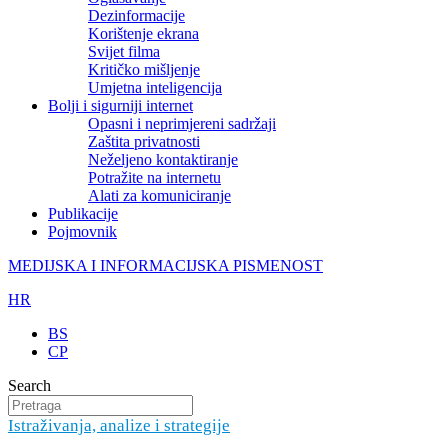
Dezinformacije
Korištenje ekrana
Svijet filma
Kritičko mišljenje
Umjetna inteligencija
Bolji i sigurniji internet
Opasni i neprimjereni sadržaji
Zaštita privatnosti
Neželjeno kontaktiranje
Potražite na internetu
Alati za komuniciranje
Publikacije
Pojmovnik
MEDIJSKA I INFORMACIJSKA PISMENOST
HR
BS
CP
Search
Istraživanja, analize i strategije