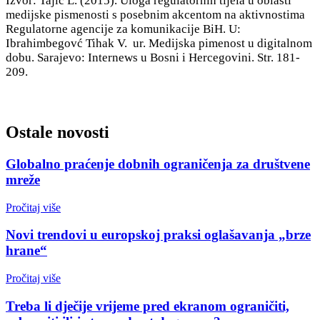
Izvor: Tajić L. (2015). Uloga regulatornih tijela u oblasti
medijske pismenosti s posebnim akcentom na aktivnostima
Regulatorne agencije za komunikacije BiH. U:
Ibrahimbegovć Tihak V. ur. Medijska pimenost u digitalnom
dobu. Sarajevo: Internews u Bosni i Hercegovini. Str. 181-
209.
Ostale novosti
Globalno praćenje dobnih ograničenja za društvene
mreže
Pročitaj više
Novi trendovi u europskoj praksi oglašavanja „brze
hrane“
Pročitaj više
Treba li dječije vrijeme pred ekranom ograničiti,