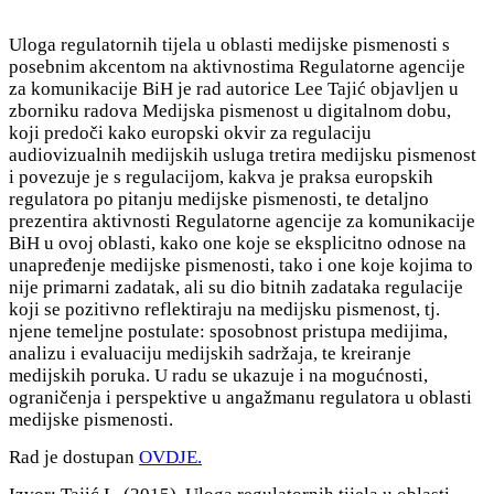
Uloga regulatornih tijela u oblasti medijske pismenosti s
posebnim akcentom na aktivnostima Regulatorne agencije
za komunikacije BiH je rad autorice Lee Tajić objavljen u
zborniku radova Medijska pismenost u digitalnom dobu,
koji predoči kako europski okvir za regulaciju
audiovizualnih medijskih usluga tretira medijsku pismenost
i povezuje je s regulacijom, kakva je praksa europskih
regulatora po pitanju medijske pismenosti, te detaljno
prezentira aktivnosti Regulatorne agencije za komunikacije
BiH u ovoj oblasti, kako one koje se eksplicitno odnose na
unapređenje medijske pismenosti, tako i one koje kojima to
nije primarni zadatak, ali su dio bitnih zadataka regulacije
koji se pozitivno reflektiraju na medijsku pismenost, tj.
njene temeljne postulate: sposobnost pristupa medijima,
analizu i evaluaciju medijskih sadržaja, te kreiranje
medijskih poruka. U radu se ukazuje i na mogućnosti,
ograničenja i perspektive u angažmanu regulatora u oblasti
medijske pismenosti.
Rad je dostupan
OVDJE.