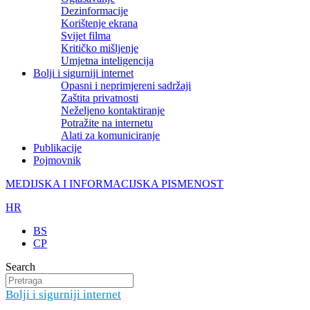
Dezinformacije
Korištenje ekrana
Svijet filma
Kritičko mišljenje
Umjetna inteligencija
Bolji i sigurniji internet
Opasni i neprimjereni sadržaji
Zaštita privatnosti
Neželjeno kontaktiranje
Potražite na internetu
Alati za komuniciranje
Publikacije
Pojmovnik
MEDIJSKA I INFORMACIJSKA PISMENOST
HR
BS
CP
Search
Bolji i sigurniji internet