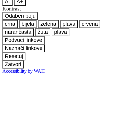
A-
A+
Kontrast
Odaberi boju
crna
bijela
zelena
plava
crvena
narančasta
žuta
plava
Podvuci linkove
Naznači linkove
Resetuj
Zatvori
Accessibility by WAH