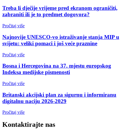
Treba li dječije vrijeme pred ekranom ograničiti,
zabraniti ili je to predmet dogovora?
Pročitaj više
Najnovije UNESCO-vo istraživanje stanja MIP u
svijetu: veliki pomaci i još veće praznine
Pročitaj više
Bosna i Hercegovina na 37. mjestu europskog
Indeksa medijske pismenosti
Pročitaj više
Britanski akcijski plan za sigurnu i informiranu
digitalnu naciju 2026-2029
Pročitaj više
Kontaktirajte nas