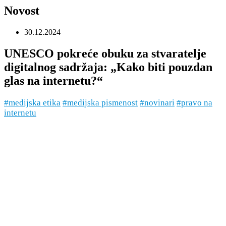
Novost
30.12.2024
UNESCO pokreće obuku za stvaratelje
digitalnog sadržaja: „Kako biti pouzdan
glas na internetu?“
#medijska etika
#medijska pismenost
#novinari
#pravo na
internetu