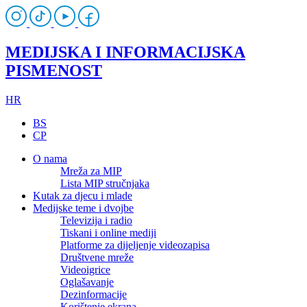
MEDIJSKA I INFORMACIJSKA
PISMENOST
HR
BS
CP
O nama
Mreža za MIP
Lista MIP stručnjaka
Kutak za djecu i mlade
Medijske teme i dvojbe
Televizija i radio
Tiskani i online mediji
Platforme za dijeljenje videozapisa
Društvene mreže
Videoigrice
Oglašavanje
Dezinformacije
Korištenje ekrana