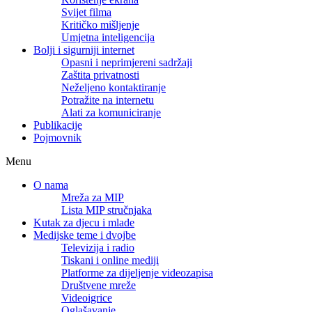
Svijet filma
Kritičko mišljenje
Umjetna inteligencija
Bolji i sigurniji internet
Opasni i neprimjereni sadržaji
Zaštita privatnosti
Neželjeno kontaktiranje
Potražite na internetu
Alati za komuniciranje
Publikacije
Pojmovnik
Menu
O nama
Mreža za MIP
Lista MIP stručnjaka
Kutak za djecu i mlade
Medijske teme i dvojbe
Televizija i radio
Tiskani i online mediji
Platforme za dijeljenje videozapisa
Društvene mreže
Videoigrice
Oglašavanje