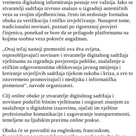
vremenu digitalnog informiranja postaje sve važnija. Iako se
stvaratelji sadržaja izvrsno snalaze u izgradnji autentičnih
veza sa svojim sljedbenicima, često im nedostaje formalna
obuka za verifikaciju i etičko izvješćivanje. Nasuprot tome,
tradicionalni novinari, poznati po rigoroznoj provjeri
činjenica, ponekad se bore da se prilagode platformama na
kojima osobna veza pokreće angažman.
„Ovaj tečaj nastoji premostiti ova dva svijeta,
osposobljavajući novinare i stvaratelje digitalnog sadržaja
vještinama za izgradnju povjerenja publike, snalaženje u
etičkim odgovornostima oblikovanja javnog mnijenja i
kreiranje uvjerljivih sadržaja tijekom sukoba i kriza, a sve to
istovremeno promovirajući i medijsku i informatičku
pismenost“, navode organizatori.
Cilj
online
obuke je stvaratelje digitalnog sadržaja i
novinare podučiti bitnim vještinama i osigurati znanjem za
snalaženje u digitalnim izazovima, ojačati im vještine
profesionalne komunikacije i zagovaranje transparentnosti,
temeljene na ljudskim pravima
online
prakse.
Obuka će se provoditi na engleskom, francuskom,