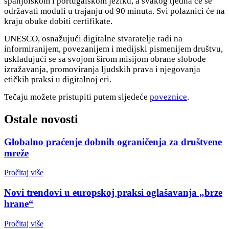
španjolskom i portugalskom jeziku, a svakog tjedna će se
održavati moduli u trajanju od 90 minuta. Svi polaznici će na
kraju obuke dobiti certifikate.
UNESCO, osnažujući digitalne stvaratelje radi na
informiranijem, povezanijem i medijski pismenijem društvu,
usklađujući se sa svojom širom misijom obrane slobode
izražavanja, promoviranja ljudskih prava i njegovanja
etičkih praksi u digitalnoj eri.
Tečaju možete pristupiti putem sljedeće
poveznice
.
Ostale novosti
Globalno praćenje dobnih ograničenja za društvene
mreže
Pročitaj više
Novi trendovi u europskoj praksi oglašavanja „brze
hrane“
Pročitaj više