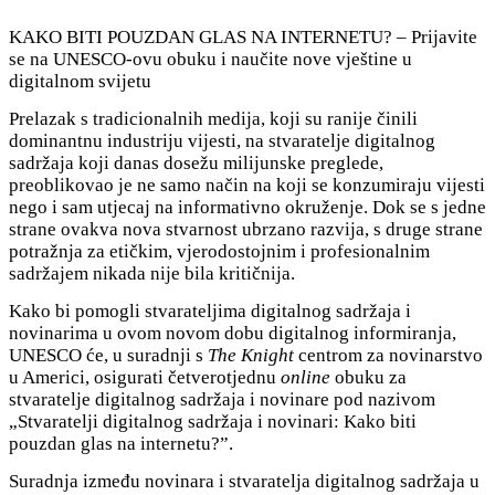
KAKO BITI POUZDAN GLAS NA INTERNETU? ‒ Prijavite
se na UNESCO-ovu obuku i naučite nove vještine u
digitalnom svijetu
Prelazak s tradicionalnih medija, koji su ranije činili
dominantnu industriju vijesti, na stvaratelje digitalnog
sadržaja koji danas dosežu milijunske preglede,
preoblikovao je ne samo način na koji se konzumiraju vijesti
nego i sam utjecaj na informativno okruženje. Dok se s jedne
strane ovakva nova stvarnost ubrzano razvija, s druge strane
potražnja za etičkim, vjerodostojnim i profesionalnim
sadržajem nikada nije bila kritičnija.
Kako bi pomogli stvarateljima digitalnog sadržaja i
novinarima u ovom novom dobu digitalnog informiranja,
UNESCO će, u suradnji s
The Knight
centrom za novinarstvo
u Americi, osigurati četverotjednu
online
obuku za
stvaratelje digitalnog sadržaja i novinare pod nazivom
„Stvaratelji digitalnog sadržaja i novinari: Kako biti
pouzdan glas na internetu?”.
Suradnja između novinara i stvaratelja digitalnog sadržaja u