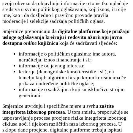
svoju obvezu da objavljuju informacije o tome tko uplaćuje
sredstva u svrhu političkog oglašavanja, koji iznos, i u čije
ime, kao i da dosljedno i pravično provode pravila
moderacije i selekcije sadržaja političkih oglasa.
Smjernice preporučuju da
digitalne platforme koje pružaju
usluge oglašavanja kreiraju i redovito ažuriraju javno
dostupnu
online
knjižnicu
koja će sadržavati sljedeće:
informacije o političkim oglasima: ime autora,
naručitelja, iznos financiranja i sl.;
informacije od javnog interesa;
kriterije (demografske karakteristike i sl.), na
temelju kojih algoritmi biraju kojim korisnicima će
prikazati određene političke oglase;
informacije o sadržajima koji su isključivo strojno
generirani.
Smjernice utvrđuju i specifične mjere u svrhu
zaštite
integriteta izbornog procesa
. U tom smislu, preporučuje se
uspostavljanje procesa procjene rizika integriteta izbornog
ciklusa uoči i tijekom različitih faza izbornog procesa. U
sklopu dane procjene, digitalne platforme trebaju ispitati