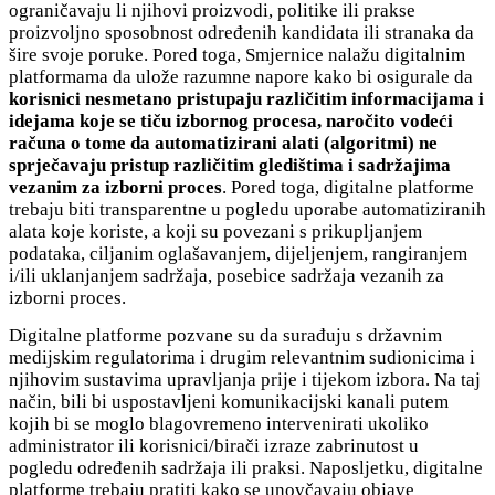
ograničavaju li njihovi proizvodi, politike ili prakse
proizvoljno sposobnost određenih kandidata ili stranaka da
šire svoje poruke. Pored toga, Smjernice nalažu digitalnim
platformama da ulože razumne napore kako bi osigurale da
korisnici nesmetano pristupaju različitim informacijama i
idejama koje se tiču izbornog procesa,
naročito vodeći
računa o tome da automatizirani alati (algoritmi) ne
sprječavaju pristup različitim gledištima i sadržajima
vezanim za izborni proces
. Pored toga, digitalne platforme
trebaju biti transparentne u pogledu uporabe automatiziranih
alata koje koriste, a koji su povezani s prikupljanjem
podataka, ciljanim oglašavanjem, dijeljenjem, rangiranjem
i/ili uklanjanjem sadržaja, posebice sadržaja vezanih za
izborni proces.
Digitalne platforme pozvane su da surađuju s državnim
medijskim regulatorima i drugim relevantnim sudionicima i
njihovim sustavima upravljanja prije i tijekom izbora. Na taj
način, bili bi uspostavljeni komunikacijski kanali putem
kojih bi se moglo blagovremeno intervenirati ukoliko
administrator ili korisnici/birači izraze zabrinutost u
pogledu određenih sadržaja ili praksi. Naposljetku, digitalne
platforme trebaju pratiti kako se unovčavaju objave