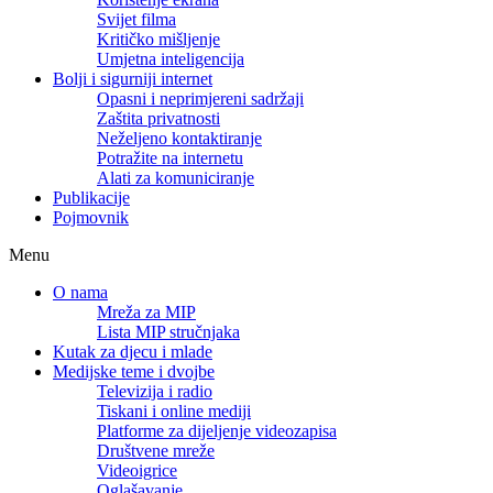
Svijet filma
Kritičko mišljenje
Umjetna inteligencija
Bolji i sigurniji internet
Opasni i neprimjereni sadržaji
Zaštita privatnosti
Neželjeno kontaktiranje
Potražite na internetu
Alati za komuniciranje
Publikacije
Pojmovnik
Menu
O nama
Mreža za MIP
Lista MIP stručnjaka
Kutak za djecu i mlade
Medijske teme i dvojbe
Televizija i radio
Tiskani i online mediji
Platforme za dijeljenje videozapisa
Društvene mreže
Videoigrice
Oglašavanje