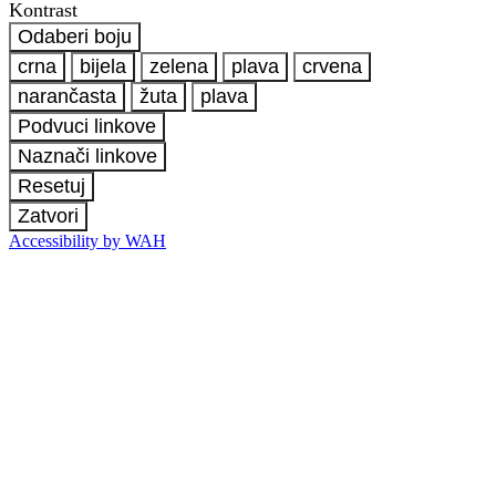
Kontrast
Odaberi boju
crna
bijela
zelena
plava
crvena
narančasta
žuta
plava
Podvuci linkove
Naznači linkove
Resetuj
Zatvori
Accessibility by WAH