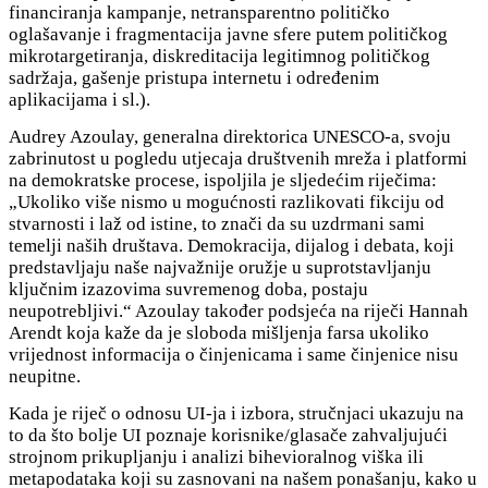
financiranja kampanje, netransparentno političko
oglašavanje i fragmentacija javne sfere putem političkog
mikrotargetiranja, diskreditacija legitimnog političkog
sadržaja, gašenje pristupa internetu i određenim
aplikacijama i sl.).
Audrey Azoulay, generalna direktorica UNESCO-a, svoju
zabrinutost u pogledu utjecaja društvenih mreža i platformi
na demokratske procese, ispoljila je sljedećim riječima:
„Ukoliko više nismo u mogućnosti razlikovati fikciju od
stvarnosti i laž od istine, to znači da su uzdrmani sami
temelji naših društava. Demokracija, dijalog i debata, koji
predstavljaju naše najvažnije oružje u suprotstavljanju
ključnim izazovima suvremenog doba, postaju
neupotrebljivi.“ Azoulay također podsjeća na riječi Hannah
Arendt koja kaže da je sloboda mišljenja farsa ukoliko
vrijednost informacija o činjenicama i same činjenice nisu
neupitne.
Kada je riječ o odnosu UI-ja i izbora, stručnjaci ukazuju na
to da što bolje UI poznaje korisnike/glasače zahvaljujući
strojnom prikupljanju i analizi bihevioralnog viška ili
metapodataka koji su zasnovani na našem ponašanju, kako u