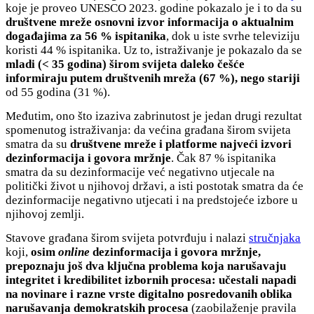
koje je proveo UNESCO 2023. godine pokazalo je i to da su
društvene mreže osnovni izvor informacija o aktualnim
događajima za 56 % ispitanika
, dok u iste svrhe televiziju
koristi 44 % ispitanika. Uz to, istraživanje je pokazalo da se
mladi (< 35 godina) širom svijeta daleko češće
informiraju putem društvenih mreža (67 %), nego stariji
od 55 godina (31 %).
Međutim, ono što izaziva zabrinutost je jedan drugi rezultat
spomenutog istraživanja: da većina građana širom svijeta
smatra da su
društvene mreže i platforme najveći izvori
dezinformacija i govora mržnje
. Čak 87 % ispitanika
smatra da su dezinformacije već negativno utjecale na
politički život u njihovoj državi, a isti postotak smatra da će
dezinformacije negativno utjecati i na predstojeće izbore u
njihovoj zemlji.
Stavove građana širom svijeta potvrđuju i nalazi
stručnjaka
koji,
osim
online
dezinformacija i govora mržnje,
prepoznaju još dva ključna problema koja narušavaju
integritet i kredibilitet izbornih procesa: učestali napadi
na novinare i razne vrste digitalno posredovanih oblika
narušavanja demokratskih procesa
(zaobilaženje pravila