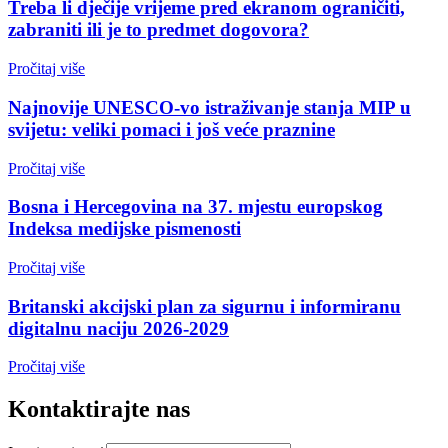
Treba li dječije vrijeme pred ekranom ograničiti,
zabraniti ili je to predmet dogovora?
Pročitaj više
Najnovije UNESCO-vo istraživanje stanja MIP u
svijetu: veliki pomaci i još veće praznine
Pročitaj više
Bosna i Hercegovina na 37. mjestu europskog
Indeksa medijske pismenosti
Pročitaj više
Britanski akcijski plan za sigurnu i informiranu
digitalnu naciju 2026-2029
Pročitaj više
Kontaktirajte nas