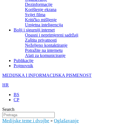
Dezinformacije
Korištenje ekrana
Svijet filma
Kritičko mišljenje
Umjetna inteligencija
Bolji i sigurniji internet
Opasni i neprimjereni sadržaji
Zaštita privatnosti
Neželjeno kontaktiranje
Potražite na internetu
Alati za komuniciranje
Publikacije
Pojmovnik
MEDIJSKA I INFORMACIJSKA PISMENOST
HR
BS
CP
Search
Medijske teme i dvojbe
Oglašavanje
»