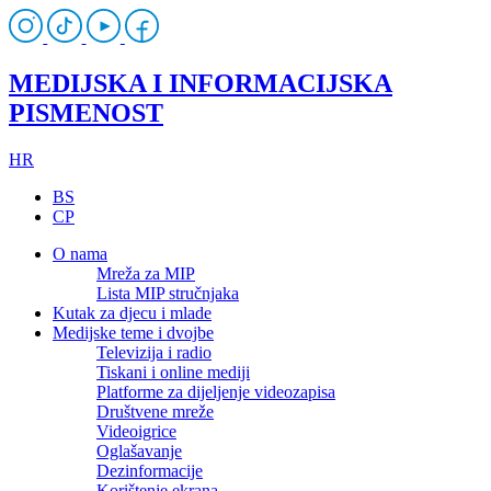
MEDIJSKA I INFORMACIJSKA
PISMENOST
HR
BS
CP
O nama
Mreža za MIP
Lista MIP stručnjaka
Kutak za djecu i mlade
Medijske teme i dvojbe
Televizija i radio
Tiskani i online mediji
Platforme za dijeljenje videozapisa
Društvene mreže
Videoigrice
Oglašavanje
Dezinformacije
Korištenje ekrana