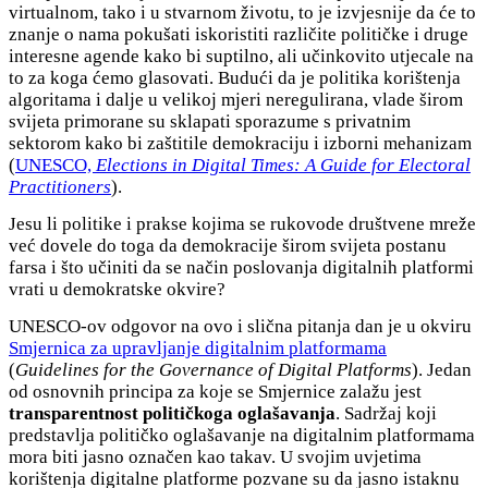
virtualnom, tako i u stvarnom životu, to je izvjesnije da će to
znanje o nama pokušati iskoristiti različite političke i druge
interesne agende kako bi suptilno, ali učinkovito utjecale na
to za koga ćemo glasovati. Budući da je politika korištenja
algoritama i dalje u velikoj mjeri neregulirana, vlade širom
svijeta primorane su sklapati sporazume s privatnim
sektorom kako bi zaštitile demokraciju i izborni mehanizam
(
UNESCO,
Elections in Digital Times: A Guide for Electoral
Practitioners
).
Jesu li politike i prakse kojima se rukovode društvene mreže
već dovele do toga da demokracije širom svijeta postanu
farsa i što učiniti da se način poslovanja digitalnih platformi
vrati u demokratske okvire?
UNESCO-ov odgovor na ovo i slična pitanja dan je u okviru
Smjernica za upravljanje digitalnim platformama
(
Guidelines for the Governance of Digital Platforms
). Jedan
od osnovnih principa za koje se Smjernice zalažu jest
transparentnost političkoga oglašavanja
. Sadržaj koji
predstavlja političko oglašavanje na digitalnim platformama
mora biti jasno označen kao takav. U svojim uvjetima
korištenja digitalne platforme pozvane su da jasno istaknu