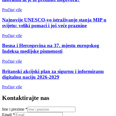
Pročitaj više
Najnovije UNESCO-vo istraživanje stanja MIP u
svijetu: veliki pomaci i još veće praznine
Pročitaj više
Bosna i Hercegovina na 37. mjestu europskog
Indeksa medijske pismenosti
Pročitaj više
Britanski akcijski plan za sigurnu i informiranu
digitalnu naciju 2026-2029
Pročitaj više
Kontaktirajte nas
Ime i prezime
*
Email
*