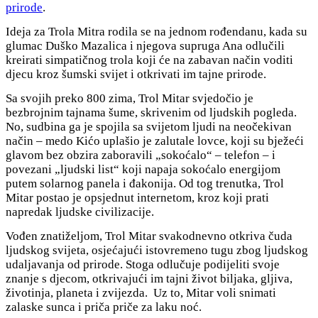
prirode
.
Ideja za Trola Mitra rodila se na jednom rođendanu, kada su
glumac Duško Mazalica i njegova supruga Ana odlučili
kreirati simpatičnog trola koji će na zabavan način voditi
djecu kroz šumski svijet i otkrivati im tajne prirode.
Sa svojih preko 800 zima, Trol Mitar svjedočio je
bezbrojnim tajnama šume, skrivenim od ljudskih pogleda.
No, sudbina ga je spojila sa svijetom ljudi na neočekivan
način ‒ medo Kićo uplašio je zalutale lovce, koji su bježeći
glavom bez obzira zaboravili „sokoćalo“ ‒ telefon ‒ i
povezani „ljudski list“ koji napaja sokoćalo energijom
putem solarnog panela i đakonija. Od tog trenutka, Trol
Mitar postao je opsjednut internetom, kroz koji prati
napredak ljudske civilizacije.
Vođen znatiželjom, Trol Mitar svakodnevno otkriva čuda
ljudskog svijeta, osjećajući istovremeno tugu zbog ljudskog
udaljavanja od prirode. Stoga odlučuje podijeliti svoje
znanje s djecom, otkrivajući im tajni život biljaka, gljiva,
životinja, planeta i zvijezda. Uz to, Mitar voli snimati
zalaske sunca i priča priče za laku noć.