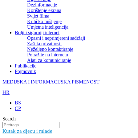
Dezinformacije
Korištenje ekrana
Svijet filma
Kritičko mišljenje
Umjetna inteligencija
Bolji i sigurniji internet
Opasni i neprimjereni sadržaji
Zaštita privatnosti
Neželjeno kontaktiranje
Potražite na internetu
Alati za komuniciranje
Publikacije
Pojmovnik
MEDIJSKA I INFORMACIJSKA PISMENOST
HR
BS
CP
Search
Kutak za djecu i mlade