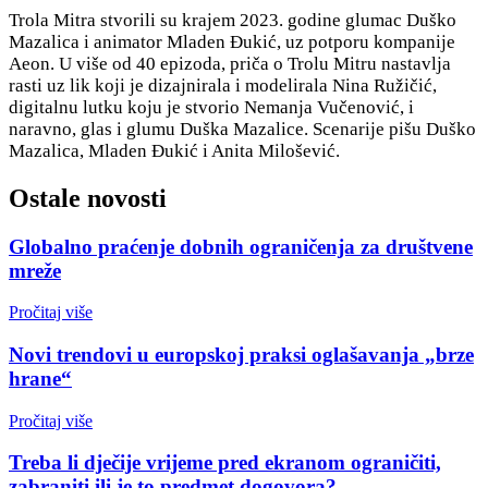
Trola Mitra stvorili su krajem 2023. godine glumac Duško
Mazalica i animator Mladen Đukić, uz potporu kompanije
Aeon. U više od 40 epizoda, priča o Trolu Mitru nastavlja
rasti uz lik koji je dizajnirala i modelirala Nina Ružičić,
digitalnu lutku koju je stvorio Nemanja Vučenović, i
naravno, glas i glumu Duška Mazalice. Scenarije pišu Duško
Mazalica, Mladen Đukić i Anita Milošević.
Ostale novosti
Globalno praćenje dobnih ograničenja za društvene
mreže
Pročitaj više
Novi trendovi u europskoj praksi oglašavanja „brze
hrane“
Pročitaj više
Treba li dječije vrijeme pred ekranom ograničiti,
zabraniti ili je to predmet dogovora?