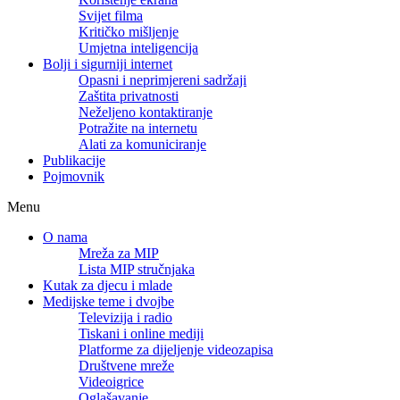
Svijet filma
Kritičko mišljenje
Umjetna inteligencija
Bolji i sigurniji internet
Opasni i neprimjereni sadržaji
Zaštita privatnosti
Neželjeno kontaktiranje
Potražite na internetu
Alati za komuniciranje
Publikacije
Pojmovnik
Menu
O nama
Mreža za MIP
Lista MIP stručnjaka
Kutak za djecu i mlade
Medijske teme i dvojbe
Televizija i radio
Tiskani i online mediji
Platforme za dijeljenje videozapisa
Društvene mreže
Videoigrice
Oglašavanje