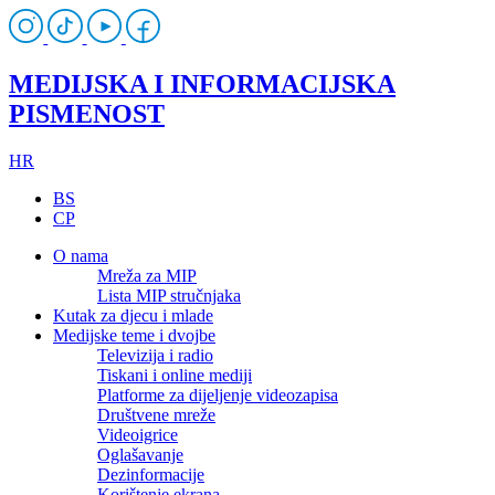
MEDIJSKA I INFORMACIJSKA
PISMENOST
HR
BS
CP
O nama
Mreža za MIP
Lista MIP stručnjaka
Kutak za djecu i mlade
Medijske teme i dvojbe
Televizija i radio
Tiskani i online mediji
Platforme za dijeljenje videozapisa
Društvene mreže
Videoigrice
Oglašavanje
Dezinformacije
Korištenje ekrana