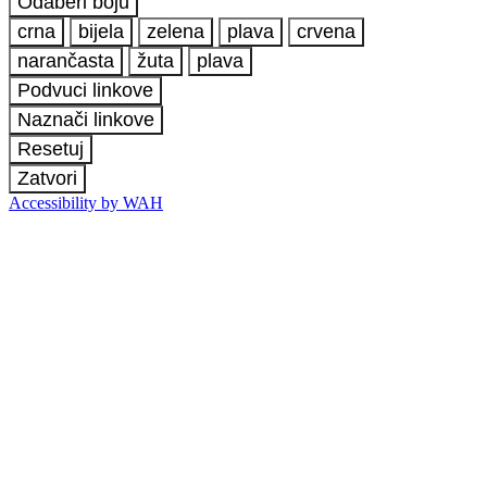
Odaberi boju
crna
bijela
zelena
plava
crvena
narančasta
žuta
plava
Podvuci linkove
Naznači linkove
Resetuj
Zatvori
Accessibility by WAH