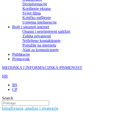
Dezinformacije
Korištenje ekrana
Svijet filma
Kritičko mišljenje
Umjetna inteligencija
Bolji i sigurniji internet
Opasni i neprimjereni sadržaji
Zaštita privatnosti
Neželjeno kontaktiranje
Potražite na internetu
Alati za komuniciranje
Publikacije
Pojmovnik
MEDIJSKA I INFORMACIJSKA PISMENOST
HR
BS
CP
Search
Istraživanja, analize i strategije