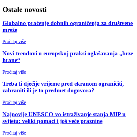
Ostale novosti
Globalno praćenje dobnih ograničenja za društvene
mreže
Pročitaj više
Novi trendovi u europskoj praksi oglašavanja „brze
hrane“
Pročitaj više
Treba li dječije vrijeme pred ekranom ograničiti,
zabraniti ili je to predmet dogovora?
Pročitaj više
Najnovije UNESCO-vo istraživanje stanja MIP u
svijetu: veliki pomaci i još veće praznine
Pročitaj više