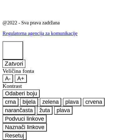
@2022 - Sva prava zadržana
Regulatorna agencija za komunikacije
Zatvori
Veličina fonta
A-
A+
Kontrast
Odaberi boju
crna
bijela
zelena
plava
crvena
narančasta
žuta
plava
Podvuci linkove
Naznači linkove
Resetuj