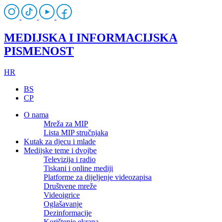
MEDIJSKA I INFORMACIJSKA
PISMENOST
HR
BS
CP
O nama
Mreža za MIP
Lista MIP stručnjaka
Kutak za djecu i mlade
Medijske teme i dvojbe
Televizija i radio
Tiskani i online mediji
Platforme za dijeljenje videozapisa
Društvene mreže
Videoigrice
Oglašavanje
Dezinformacije
Korištenje ekrana