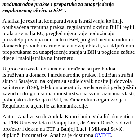
međunarodne prakse i preporuke za unaprjeđenje
regulatornog okvira u BiH“.
Analiza je rezultat komparativnog istraživanja kojim je
obuhvaćena trenutna praksa, regulatorni okvir u BiH i regiji,
praksa zemalja EU, pregled mjera koje poduzimaju
pružatelji pristupa internetu u BiH, pregled međunarodnih i
domaćih pravnih instrumenata u ovoj oblasti, sa uključenim
preporukama za unaprjeđenje stanja u BiH u pogledu zaštite
djece i maloljetnika na internetu.
U procesu izrade dokumenta, urađena su prethodna
istraživanja domaće i međunarodne prakse, i održan stručni
skup u Sarajevu, na kojem su sudjelovali: nositelji dozvola
za internet (ISP), telekom operatori, predstavnici pedagoških
zavoda i druga resorna ministarstva na svim razinama vlasti,
policijskih direkcija u BiH, međunarodnih organizacija i
Regulatorne agencije za komunikacije.
Autori Analize su dr Anđela Kuprešanin-Vukelić, docentica
na FPN Univerziteta u Banjoj Luci, dr Zoran Đurić, redoviti
profesor i dekan na ETF u Banjoj Luci, i Milorad Savić,
dipl.inž. informatike. Analiza je dostupna
OVDJE
.