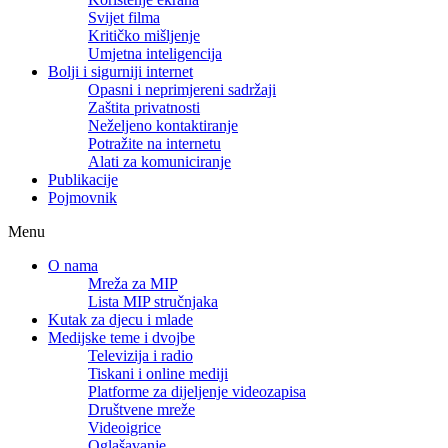
Svijet filma
Kritičko mišljenje
Umjetna inteligencija
Bolji i sigurniji internet
Opasni i neprimjereni sadržaji
Zaštita privatnosti
Neželjeno kontaktiranje
Potražite na internetu
Alati za komuniciranje
Publikacije
Pojmovnik
Menu
O nama
Mreža za MIP
Lista MIP stručnjaka
Kutak za djecu i mlade
Medijske teme i dvojbe
Televizija i radio
Tiskani i online mediji
Platforme za dijeljenje videozapisa
Društvene mreže
Videoigrice
Oglašavanje