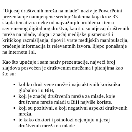
“Utjecaj društvenih mreža na mlade” naziv je PowerPoint
prezentacije namijenjene srednjoškolcima koja kroz 33
slajda tematizira neke od najvažnijih problema i tema
savremenog digitalnog društva, kao što su utjecaj društvenih
mreža na mlade, uloga i značaj medijske pismenosti i
kritičkog razmišljanja, tipovi i vrste medijskih manipulacija,
praćenje informacija iz relevantnih izvora, lijepo ponašanje
na internetu i sl.
Kao što upućuje i sam naziv prezentacije, najveći broj
slajdova posvećen je društvenim mrežama i pitanjima kao
što su:
koliko društvene mreže imaju aktivnih korisnika
globalno i u BiH,
koji je značaj društvenih mreža za mlade, koje
društvene mreže mladi u BiH najviše koriste,
koji su pozitivni, a koji negativni aspekti društvenih
mreža,
te kako doktori i psiholozi ocjenjuju utjecaj
društvenih mreža na mlade.