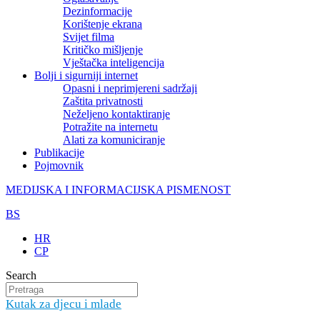
Dezinformacije
Korištenje ekrana
Svijet filma
Kritičko mišljenje
Vještačka inteligencija
Bolji i sigurniji internet
Opasni i neprimjereni sadržaji
Zaštita privatnosti
Neželjeno kontaktiranje
Potražite na internetu
Alati za komuniciranje
Publikacije
Pojmovnik
MEDIJSKA I INFORMACIJSKA PISMENOST
BS
HR
CP
Search
Kutak za djecu i mlade