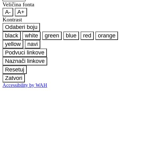
Veličina fonta
A-
A+
Kontrast
Odaberi boju
black
white
green
blue
red
orange
yellow
navi
Podvuci linkove
Naznači linkove
Resetuj
Zatvori
Accessibility by WAH