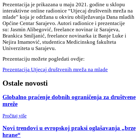
Prezentacija je prikazana u maju 2021. godine u sklopu
interaktivne online radionice “Utjecaj društvenih mreža na
mlade” koja je održana u okviru obilježavanja Dana mladih
Općine Centar Sarajevo. Autori radionice i prezentacije
su: Jasmin Alibegović, freelance novinar iz Sarajeva,
Brankica Smiljanić, freelance novinarka iz Banje Luke i
Nejira Imamović, studentica Medicinskog fakulteta
Univerziteta u Sarajevu.
Prezentaciju možete pogledati ovdje:
Prezentacija Utjecaj društvenih mreža na mlade
Ostale novosti
Globalno praćenje dobnih ograničenja za društvene
mreže
Pročitaj više
Novi trendovi u evropskoj praksi oglašavanja „brze
hrane“