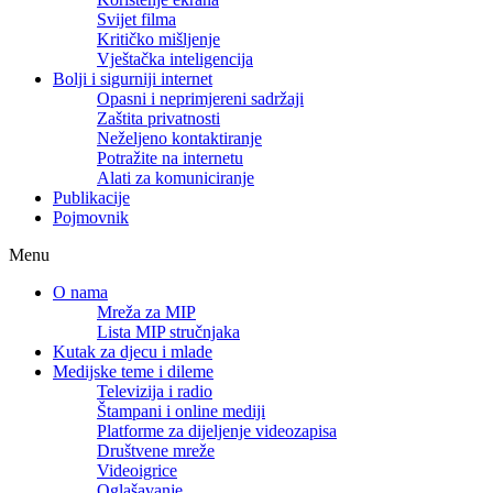
Svijet filma
Kritičko mišljenje
Vještačka inteligencija
Bolji i sigurniji internet
Opasni i neprimjereni sadržaji
Zaštita privatnosti
Neželjeno kontaktiranje
Potražite na internetu
Alati za komuniciranje
Publikacije
Pojmovnik
Menu
O nama
Mreža za MIP
Lista MIP stručnjaka
Kutak za djecu i mlade
Medijske teme i dileme
Televizija i radio
Štampani i online mediji
Platforme za dijeljenje videozapisa
Društvene mreže
Videoigrice
Oglašavanje