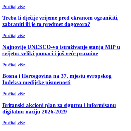
Pročitaj više
Treba li dječije vrijeme pred ekranom ograničiti,
zabraniti ili je to predmet dogovora?
Pročitaj više
Najnovije UNESCO-vo istraživanje stanja MIP u
svijetu: veliki pomaci i još veće praznine
Pročitaj više
Bosna i Hercegovina na 37. mjestu evropskog
Indeksa medijske pismenosti
Pročitaj više
Britanski akcioni plan za sigurnu i informisanu
digitalnu naciju 2026-2029
Pročitaj više