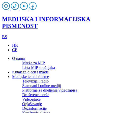
MEDIJSKA I INFORMACIJSKA
PISMENOST
BS
HR
CP
O nama
Mreža za MIP
Lista MIP stručnjaka
Kutak za djecu i mlade
Medijske teme i dileme
Televizija i radio
Štampani i online mediji
Platforme za dijeljenje videozapisa
Društvene mreže
Videoigrice
Oglašavanje
Dezinformacije
Korištenje ekrana