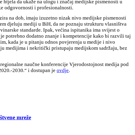
e htjela da ukaže na ulogu i značaj medijske pismenosti u
e odgovornosti i profesionalnosti.
obzira na dob, imaju izuzetno nizak nivo medijske pismenosti
em djeluju mediji u BiH, da ne poznaju strukturu vlasništva
inarske standarde. Ipak, većina ispitanika ima svijest o
m je potrebno dodatno znanje i kompetencije kako bi razvili taj
m, kada je u pitanju odnos povjerenja u medije i nivo
ju medijima i nekritički pristupaju medijskom sadržaju, bez
 regionalne naučne konferencije Vjerodostojnost medija pod
020.-2030.“ i dostupan je
ovdje
.
štvene mreže