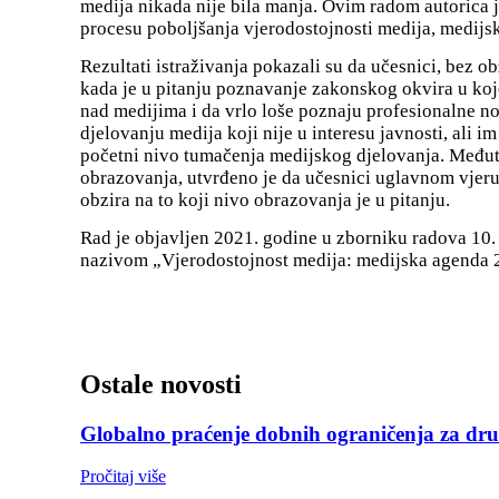
medija nikada nije bila manja. Ovim radom autorica j
procesu poboljšanja vjerodostojnosti medija, medijsk
Rezultati istraživanja pokazali su da učesnici, bez 
kada je u pitanju poznavanje zakonskog okvira u koj
nad medijima i da vrlo loše poznaju profesionalne nov
djelovanju medija koji nije u interesu javnosti, ali i
početni nivo tumačenja medijskog djelovanja. Međuti
obrazovanja, utvrđeno je da učesnici uglavnom vjeru
obzira na to koji nivo obrazovanja je u pitanju.
Rad je objavljen 2021. godine u zborniku radova 10.
nazivom „Vjerodostojnost medija: medijska agenda 2
Ostale novosti
Globalno praćenje dobnih ograničenja za dru
Pročitaj više