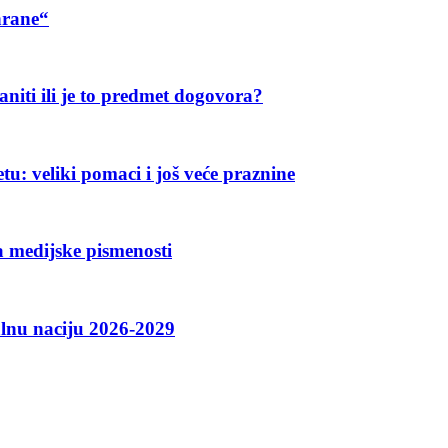
hrane“
aniti ili je to predmet dogovora?
u: veliki pomaci i još veće praznine
 medijske pismenosti
talnu naciju 2026-2029