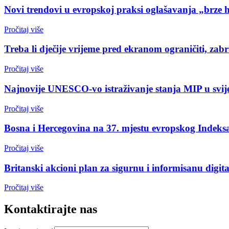
Novi trendovi u evropskoj praksi oglašavanja „brze 
Pročitaj više
Treba li dječije vrijeme pred ekranom ograničiti, zabr
Pročitaj više
Najnovije UNESCO-vo istraživanje stanja MIP u svijet
Pročitaj više
Bosna i Hercegovina na 37. mjestu evropskog Indeksa
Pročitaj više
Britanski akcioni plan za sigurnu i informisanu digi
Pročitaj više
Kontaktirajte nas