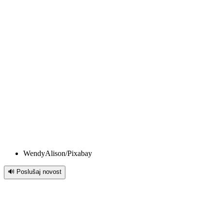
WendyAlison/Pixabay
🔊 Poslušaj novost