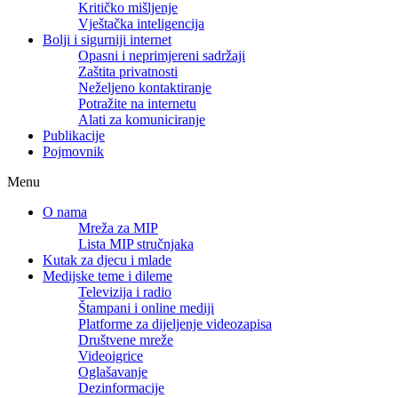
Kritičko mišljenje
Vještačka inteligencija
Bolji i sigurniji internet
Opasni i neprimjereni sadržaji
Zaštita privatnosti
Neželjeno kontaktiranje
Potražite na internetu
Alati za komuniciranje
Publikacije
Pojmovnik
Menu
O nama
Mreža za MIP
Lista MIP stručnjaka
Kutak za djecu i mlade
Medijske teme i dileme
Televizija i radio
Štampani i online mediji
Platforme za dijeljenje videozapisa
Društvene mreže
Videoigrice
Oglašavanje
Dezinformacije