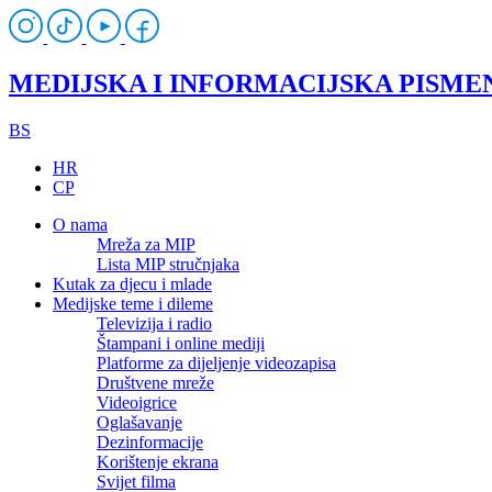
MEDIJSKA I INFORMACIJSKA PISME
BS
HR
CP
O nama
Mreža za MIP
Lista MIP stručnjaka
Kutak za djecu i mlade
Medijske teme i dileme
Televizija i radio
Štampani i online mediji
Platforme za dijeljenje videozapisa
Društvene mreže
Videoigrice
Oglašavanje
Dezinformacije
Korištenje ekrana
Svijet filma