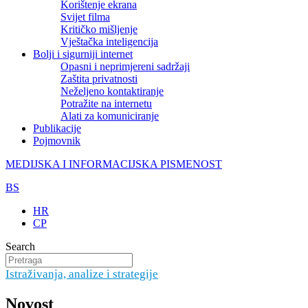
Korištenje ekrana
Svijet filma
Kritičko mišljenje
Vještačka inteligencija
Bolji i sigurniji internet
Opasni i neprimjereni sadržaji
Zaštita privatnosti
Neželjeno kontaktiranje
Potražite na internetu
Alati za komuniciranje
Publikacije
Pojmovnik
MEDIJSKA I INFORMACIJSKA PISMENOST
BS
HR
CP
Search
Istraživanja, analize i strategije
Novost