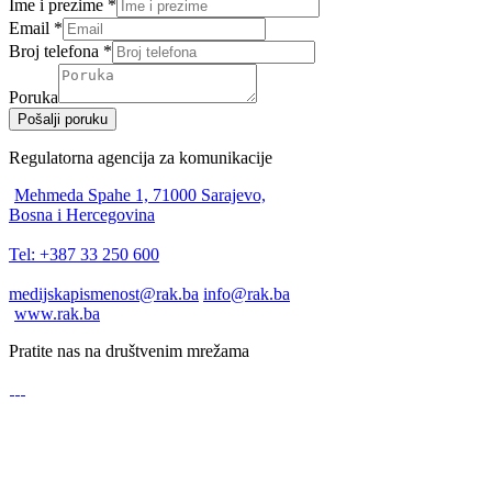
Ime i prezime
*
Email
*
Broj telefona
*
Poruka
Pošalji poruku
Regulatorna agencija za komunikacije
Mehmeda Spahe 1, 71000 Sarajevo,
Bosna i Hercegovina
Tel: +387 33 250 600
medijskapismenost@rak.ba
info@rak.ba
www.rak.ba
Pratite nas na društvenim mrežama