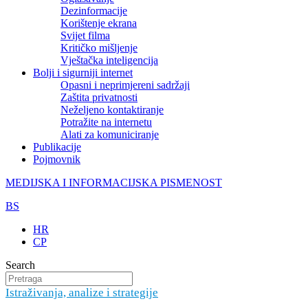
Dezinformacije
Korištenje ekrana
Svijet filma
Kritičko mišljenje
Vještačka inteligencija
Bolji i sigurniji internet
Opasni i neprimjereni sadržaji
Zaštita privatnosti
Neželjeno kontaktiranje
Potražite na internetu
Alati za komuniciranje
Publikacije
Pojmovnik
MEDIJSKA I INFORMACIJSKA PISMENOST
BS
HR
CP
Search
Istraživanja, analize i strategije