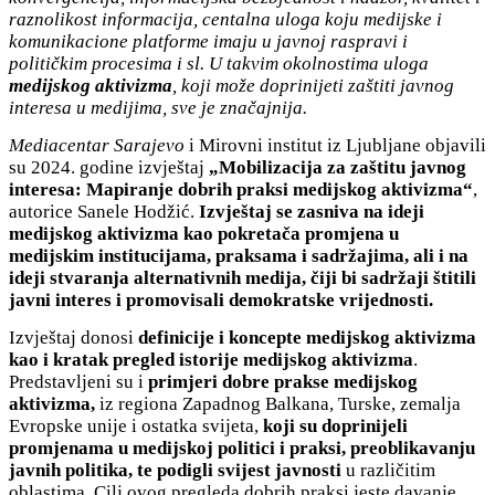
raznolikost informacija, centalna uloga koju medijske i
komunikaci
on
e platforme imaju u javnoj raspravi i
političkim procesima
i sl
.
U takvim okolnostima
uloga
medijskog aktivizma
, koji
može doprinijeti
zaštiti
javnog
interesa
u medijima,
sve
je
značaj
nij
a.
Mediacentar Sarajevo
i Mirovni institut iz Ljubljane objavili
su 2024. godine izvještaj
„Mobilizacija za zaštitu javnog
interesa: Mapiranje dobrih praksi medijskog aktivizma“
,
autorice Sanele Hodžić.
Izvještaj se zasniva na ideji
medijsko
g
aktivizm
a
kao pokretač
a
promjena u
medijskim institucijama, praksama i sadržajima, ali i
na
ideji
stvaranj
a
alternativnih medija, čiji
bi
sadržaji
štitili
javn
i
interes
i
promovisa
l
i demokratske vrijednosti.
Izvještaj donosi
definicije i koncepte medijskog aktivizma
kao i
kratak pregled istorije
medijskog aktivizma
.
Predstavljeni su i
primjeri dobre prakse medijskog
aktivizma,
iz regiona Zapadnog Balkana, Turske, zemalja
Evropske unije i ostatka svijeta,
koji su doprinijeli
promjenama u medijskoj politici i praksi, preoblikavanju
javnih politika, te podigli svijest javnosti
u različitim
oblastima. Cilj ovog pregleda dobrih praksi jeste davanje