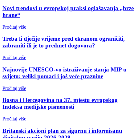
Novi trendovi u evropskoj praksi oglašavanja „brze
hrane“
Pročitaj više
Treba li dječije vrijeme pred ekranom ograničiti,
zabraniti ili je to predmet dogovora?
Pročitaj više
Najnovije UNESCO-vo istraživanje stanja MIP u
svijetu: veliki pomaci i još veće praznine
Pročitaj više
Bosna i Hercegovina na 37. mjestu evropskog
Indeksa medijske pismenosti
Pročitaj više
Britanski akcioni plan za sigurnu i informisanu
digitalnu naciju 2026-2029