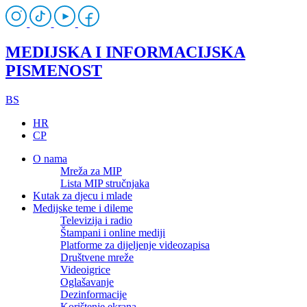
MEDIJSKA I INFORMACIJSKA
PISMENOST
BS
HR
CP
O nama
Mreža za MIP
Lista MIP stručnjaka
Kutak za djecu i mlade
Medijske teme i dileme
Televizija i radio
Štampani i online mediji
Platforme za dijeljenje videozapisa
Društvene mreže
Videoigrice
Oglašavanje
Dezinformacije
Korištenje ekrana