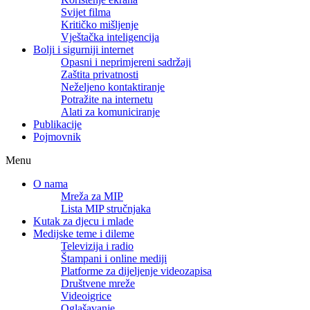
Svijet filma
Kritičko mišljenje
Vještačka inteligencija
Bolji i sigurniji internet
Opasni i neprimjereni sadržaji
Zaštita privatnosti
Neželjeno kontaktiranje
Potražite na internetu
Alati za komuniciranje
Publikacije
Pojmovnik
Menu
O nama
Mreža za MIP
Lista MIP stručnjaka
Kutak za djecu i mlade
Medijske teme i dileme
Televizija i radio
Štampani i online mediji
Platforme za dijeljenje videozapisa
Društvene mreže
Videoigrice
Oglašavanje