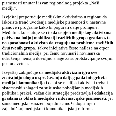
pismenosti unutar i izvan regionalnog projekta „Naši
mediji“.
Izvještaj preporučuje medijskim aktivistima u regionu da
iskoriste trend uvođenja medijske pismenosti u nastavne
planove i programe kako bi pogurali dalje promjene.
Međutim, konstatuje se i to da
uspjeh medijskog aktivizma
počiva na boljoj
mobilizacij
i
različitih grupa građana, te
na
sposobnosti aktivista da reaguju na probleme različitih
društvenih grupa
. Takve inicijative često nailaze na otpor
tradicionalnih medija, pri čemu novinari i novinarska
udruženja nemaju dovoljno snage za suprotstavljanje svojim
poslodavcima.
Izvještaj zaključuje da
medijski aktivizam
igra sve
značajniju ulogu
u sprečavanju daljeg pada integriteta
medija i komunikacija
i da bi se medijski aktivisti trebali
sistematski zalagati za suštinska poboljšanja medijskih
politika i praksi. Važan dio strategije predstavlja i
edukacija
građana iz oblasti medijske i informacijske pismenosti
, jer
samo medijski osnažen pojedinac može doprinijeti
zajedničkoj medijskoj i komunikacijskoj reformi.