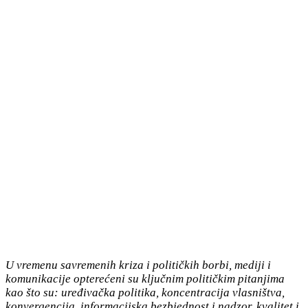
U vremenu savremenih
kriza i
političkih borbi, mediji i
komunikacije opterećeni su ključnim političkim pitanjima
kao što su: uređivačka politika, koncentracija vlasništva,
konvergencija, informacijska
bezbjednost
i nadzor, kvalitet i