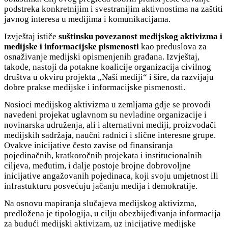
podstreka konkretnijim i svestranijim aktivnostima na zaštiti
javnog interesa u medijima i komunikacijama.
Izvještaj ističe
suštinsk
u
povezanost medijskog aktivizma i
medijske i informacijske pismenosti
kao preduslova za
osnaživanje medijski opismenjenih građana. Izvještaj,
takođe, nastoji da potakne koalicije organizacija civilnog
društva u okviru projekta „Naši mediji“ i šire, da razvijaju
dobre prakse medijske i informacijske pismenosti.
Nosioci medijskog aktivizma u zemljama gdje se provodi
navedeni projekat uglavnom su nevladine organizacije i
novinarska udruženja, ali i alternativni mediji, proizvođači
medijskih sadržaja, naučni radnici i slične interesne grupe.
Ovakve inicijative često zavise od finansiranja
pojedinačnih, kratkoročnih projekata i institucionalnih
ciljeva, međutim, i dalje postoje brojne dobrovoljne
inicijative angažovanih pojedinaca, koji svoju umjetnost ili
infrastukturu posvećuju jačanju medija i demokratije.
Na osnovu mapiranja slučajeva medijskog aktivizma,
predložena je tipologija, u cilju obezbijeđivanja informacija
za budući medijski aktivizam, uz inicijative medijske