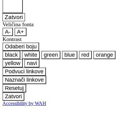
Zatvori
Veličina fonta
A-
A+
Kontrast
Odaberi boju
black
white
green
blue
red
orange
yellow
navi
Podvuci linkove
Naznači linkove
Resetuj
Zatvori
Accessibility by WAH