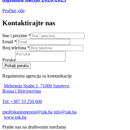
Pročitaj više
Kontaktirajte nas
Ime i prezime
*
Email
*
Broj telefona
*
Poruka
Pošalji poruku
Regulatorna agencija za komunikacije
Mehmeda Spahe 1, 71000 Sarajevo,
Bosna i Hercegovina
Tel: +387 33 250 600
medijskapismenost@rak.ba
info@rak.ba
www.rak.ba
Pratite nas na društvenim mrežama