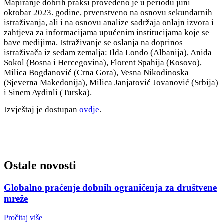
Mapiranje dobrih praksi provedeno je u periodu juni –
oktobar 2023. godine, prvenstveno na osnovu sekundarnih
istraživanja, ali i na osnovu analize sadržaja onlajn izvora i
zahtjeva za informacijama upućenim institucijama koje se
bave medijima. Istraživanje se oslanja na doprinos
istraživača iz sedam zemalja: Ilda Londo (Albanija), Anida
Sokol (Bosna i Hercegovina), Florent Spahija (Kosovo),
Milica Bogdanović (Crna Gora), Vesna Nikodinoska
(Sjeverna Makedonija), Milica Janjatović Jovanović (Srbija)
i Sinem Aydinli (Turska).
Izvještaj je dostupan
ovdje
.
Ostale novosti
Globalno praćenje dobnih ograničenja za društvene
mreže
Pročitaj više