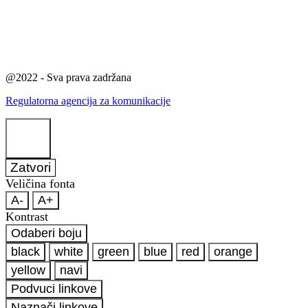
@2022 - Sva prava zadržana
Regulatorna agencija za komunikacije
Zatvori
Veličina fonta
A-
A+
Kontrast
Odaberi boju
black
white
green
blue
red
orange
yellow
navi
Podvuci linkove
Naznači linkove