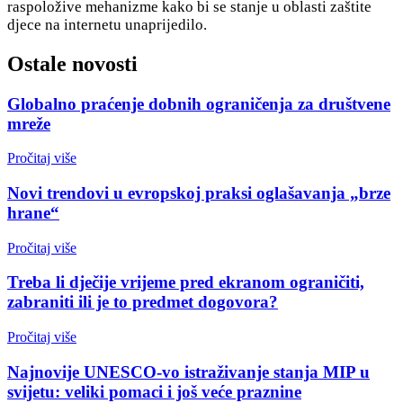
raspoložive mehanizme kako bi se stanje u oblasti zaštite
djece na internetu unaprijedilo.
Ostale novosti
Globalno praćenje dobnih ograničenja za društvene
mreže
Pročitaj više
Novi trendovi u evropskoj praksi oglašavanja „brze
hrane“
Pročitaj više
Treba li dječije vrijeme pred ekranom ograničiti,
zabraniti ili je to predmet dogovora?
Pročitaj više
Najnovije UNESCO-vo istraživanje stanja MIP u
svijetu: veliki pomaci i još veće praznine