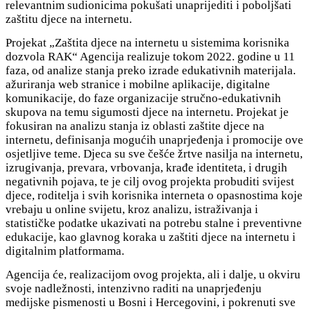
relevantnim sudionicima pokušati unaprijediti i poboljšati
zaštitu djece na internetu.
Projekat „Zaštita djece na internetu u sistemima korisnika
dozvola RAK“ Agencija realizuje tokom 2022. godine u 11
faza, od analize stanja preko izrade edukativnih materijala.
ažuriranja web stranice i mobilne aplikacije, digitalne
komunikacije, do faze organizacije stručno-edukativnih
skupova na temu sigumosti djece na internetu. Projekat je
fokusiran na analizu stanja iz oblasti zaštite djece na
internetu, definisanja mogućih unaprjeđenja i promocije ove
osjetljive teme. Djeca su sve češće žrtve nasilja na internetu,
izrugivanja, prevara, vrbovanja, krađe identiteta, i drugih
negativnih pojava, te je cilj ovog projekta probuditi svijest
djece, roditelja i svih korisnika interneta o opasnostima koje
vrebaju u online svijetu, kroz analizu, istraživanja i
statističke podatke ukazivati na potrebu stalne i preventivne
edukacije, kao glavnog koraka u zaštiti djece na internetu i
digitalnim platformama.
Agencija će, realizacijom ovog projekta, ali i dalje, u okviru
svoje nadležnosti, intenzivno raditi na unaprjeđenju
medijske pismenosti u Bosni i Hercegovini, i pokrenuti sve