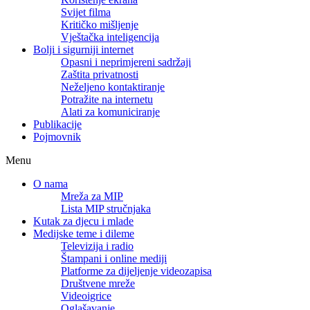
Svijet filma
Kritičko mišljenje
Vještačka inteligencija
Bolji i sigurniji internet
Opasni i neprimjereni sadržaji
Zaštita privatnosti
Neželjeno kontaktiranje
Potražite na internetu
Alati za komuniciranje
Publikacije
Pojmovnik
Menu
O nama
Mreža za MIP
Lista MIP stručnjaka
Kutak za djecu i mlade
Medijske teme i dileme
Televizija i radio
Štampani i online mediji
Platforme za dijeljenje videozapisa
Društvene mreže
Videoigrice
Oglašavanje