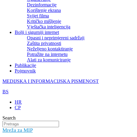
Dezinformacije
Korištenje ekrana
Svijet filma
Kritičko mišljenje
Vještačka inteligencija
Bolji i sigurniji internet
Opasni i neprimjereni sadržaji
Zaštita privatnosti
Neželjeno kontaktiranje
Potražite na internetu
Alati za komuniciranje
Publikacije
Pojmovnik
MEDIJSKA I INFORMACIJSKA PISMENOST
BS
HR
CP
Search
Mreža za MIP