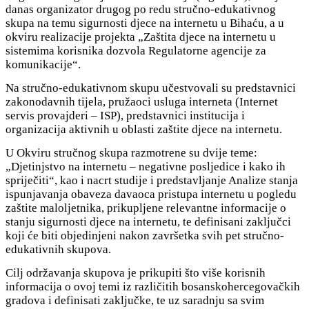
danas organizator drugog po redu stručno-edukativnog
skupa na temu sigurnosti djece na internetu u Bihaću, a u
okviru realizacije projekta „Zaštita djece na internetu u
sistemima korisnika dozvola Regulatorne agencije za
komunikacije“.
Na stručno-edukativnom skupu učestvovali su predstavnici
zakonodavnih tijela, pružaoci usluga interneta (Internet
servis provajderi – ISP), predstavnici institucija i
organizacija aktivnih u oblasti zaštite djece na internetu.
U Okviru stručnog skupa razmotrene su dvije teme:
„Djetinjstvo na internetu – negativne posljedice i kako ih
spriječiti“, kao i nacrt studije i predstavljanje Analize stanja
ispunjavanja obaveza davaoca pristupa internetu u pogledu
zaštite maloljetnika, prikupljene relevantne informacije o
stanju sigurnosti djece na internetu, te definisani zaključci
koji će biti objedinjeni nakon završetka svih pet stručno-
edukativnih skupova.
Cilj održavanja skupova je prikupiti što više korisnih
informacija o ovoj temi iz različitih bosanskohercegovačkih
gradova i definisati zaključke, te uz saradnju sa svim