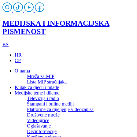
MEDIJSKA I INFORMACIJSKA
PISMENOST
BS
HR
CP
O nama
Mreža za MIP
Lista MIP stručnjaka
Kutak za djecu i mlade
Medijske teme i dileme
Televizija i radio
Štampani i online mediji
Platforme za dijeljenje videozapisa
Društvene mreže
Videoigrice
Oglašavanje
Dezinformacije
Korištenje ekrana