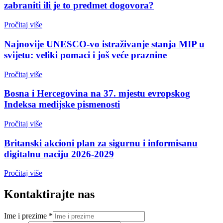
zabraniti ili je to predmet dogovora?
Pročitaj više
Najnovije UNESCO-vo istraživanje stanja MIP u
svijetu: veliki pomaci i još veće praznine
Pročitaj više
Bosna i Hercegovina na 37. mjestu evropskog
Indeksa medijske pismenosti
Pročitaj više
Britanski akcioni plan za sigurnu i informisanu
digitalnu naciju 2026-2029
Pročitaj više
Kontaktirajte nas
Ime i prezime
*