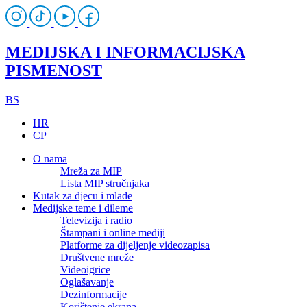
MEDIJSKA I INFORMACIJSKA
PISMENOST
BS
HR
CP
O nama
Mreža za MIP
Lista MIP stručnjaka
Kutak za djecu i mlade
Medijske teme i dileme
Televizija i radio
Štampani i online mediji
Platforme za dijeljenje videozapisa
Društvene mreže
Videoigrice
Oglašavanje
Dezinformacije
Korištenje ekrana