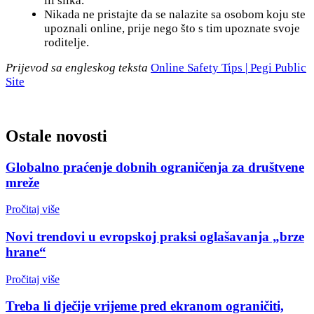
ili slika.
Nikada ne pristajte da se nalazite sa osobom koju ste
upoznali online, prije nego što s tim upoznate svoje
roditelje.
Prijevod sa engleskog teksta
Online Safety Tips | Pegi Public
Site
Ostale novosti
Globalno praćenje dobnih ograničenja za društvene
mreže
Pročitaj više
Novi trendovi u evropskoj praksi oglašavanja „brze
hrane“
Pročitaj više
Treba li dječije vrijeme pred ekranom ograničiti,