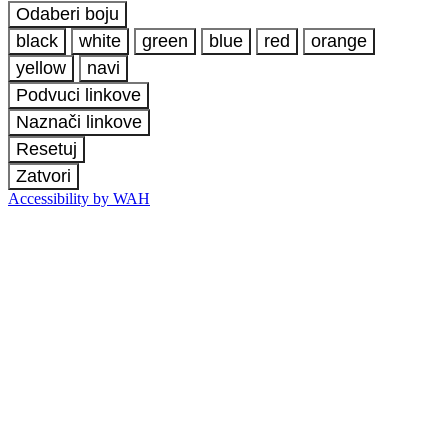
Odaberi boju
black
white
green
blue
red
orange
yellow
navi
Podvuci linkove
Naznači linkove
Resetuj
Zatvori
Accessibility by WAH