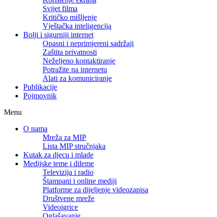
Svijet filma
Kritičko mišljenje
Vještačka inteligencija
Bolji i sigurniji internet
Opasni i neprimjereni sadržaji
Zaštita privatnosti
Neželjeno kontaktiranje
Potražite na internetu
Alati za komuniciranje
Publikacije
Pojmovnik
Menu
O nama
Mreža za MIP
Lista MIP stručnjaka
Kutak za djecu i mlade
Medijske teme i dileme
Televizija i radio
Štampani i online mediji
Platforme za dijeljenje videozapisa
Društvene mreže
Videoigrice
Oglašavanje