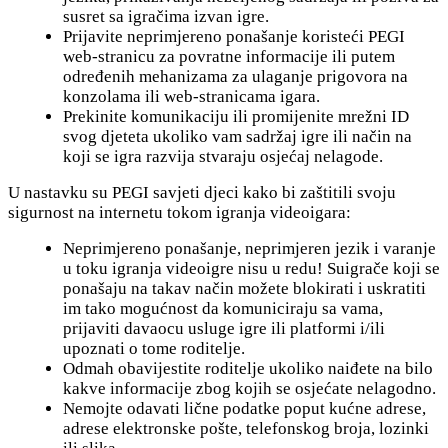
susret sa igračima izvan igre.
Prijavite neprimjereno ponašanje koristeći PEGI
web-stranicu za povratne informacije ili putem
određenih mehanizama za ulaganje prigovora na
konzolama ili web-stranicama igara.
Prekinite komunikaciju ili promijenite mrežni ID
svog djeteta ukoliko vam sadržaj igre ili način na
koji se igra razvija stvaraju osjećaj nelagode.
U nastavku su PEGI savjeti djeci kako bi zaštitili svoju
sigurnost na internetu tokom igranja videoigara:
Neprimjereno ponašanje, neprimjeren jezik i varanje
u toku igranja videoigre nisu u redu! Suigrače koji se
ponašaju na takav način možete blokirati i uskratiti
im tako mogućnost da komuniciraju sa vama,
prijaviti davaocu usluge igre ili platformi i/ili
upoznati o tome roditelje.
Odmah obavijestite roditelje ukoliko naiđete na bilo
kakve informacije zbog kojih se osjećate nelagodno.
Nemojte odavati lične podatke poput kućne adrese,
adrese elektronske pošte, telefonskog broja, lozinki