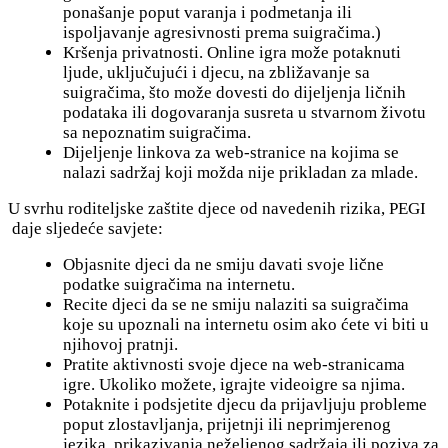
ponašanje poput varanja i podmetanja ili
ispoljavanje agresivnosti prema suigračima.)
Kršenja privatnosti. Online igra može potaknuti
ljude, uključujući i djecu, na zbližavanje sa
suigračima, što može dovesti do dijeljenja ličnih
podataka ili dogovaranja susreta u stvarnom životu
sa nepoznatim suigračima.
Dijeljenje linkova za web-stranice na kojima se
nalazi sadržaj koji možda nije prikladan za mlade.
U svrhu roditeljske zaštite djece od navedenih rizika, PEGI
daje sljedeće savjete:
Objasnite djeci da ne smiju davati svoje lične
podatke suigračima na internetu.
Recite djeci da se ne smiju nalaziti sa suigračima
koje su upoznali na internetu osim ako ćete vi biti u
njihovoj pratnji.
Pratite aktivnosti svoje djece na web-stranicama
igre. Ukoliko možete, igrajte videoigre sa njima.
Potaknite i podsjetite djecu da prijavljuju probleme
poput zlostavljanja, prijetnji ili neprimjerenog
jezika, prikazivanja neželjenog sadržaja ili poziva za