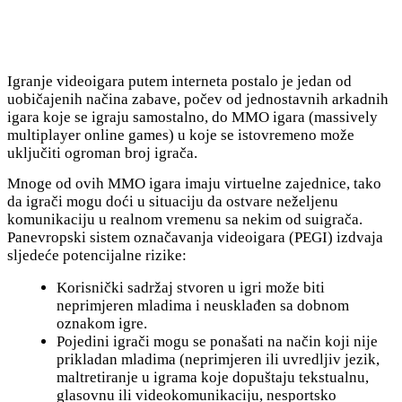
Igranje videoigara putem interneta postalo je jedan od
uobičajenih načina zabave, počev od jednostavnih arkadnih
igara koje se igraju samostalno, do MMO igara (massively
multiplayer online games) u koje se istovremeno može
uključiti ogroman broj igrača.
Mnoge od ovih MMO igara imaju virtuelne zajednice, tako
da igrači mogu doći u situaciju da ostvare neželjenu
komunikaciju u realnom vremenu sa nekim od suigrača.
Panevropski sistem označavanja videoigara (PEGI) izdvaja
sljedeće potencijalne rizike:
Korisnički sadržaj stvoren u igri može biti
neprimjeren mladima i neusklađen sa dobnom
oznakom igre.
Pojedini igrači mogu se ponašati na način koji nije
prikladan mladima (neprimjeren ili uvredljiv jezik,
maltretiranje u igrama koje dopuštaju tekstualnu,
glasovnu ili videokomunikaciju, nesportsko