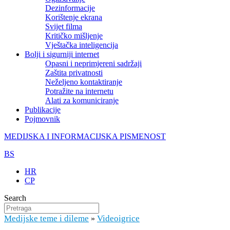
Dezinformacije
Korištenje ekrana
Svijet filma
Kritičko mišljenje
Vještačka inteligencija
Bolji i sigurniji internet
Opasni i neprimjereni sadržaji
Zaštita privatnosti
Neželjeno kontaktiranje
Potražite na internetu
Alati za komuniciranje
Publikacije
Pojmovnik
MEDIJSKA I INFORMACIJSKA PISMENOST
BS
HR
CP
Search
Medijske teme i dileme
Videoigrice
»