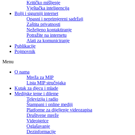
Kritičko mišljenje
Vještačka inteligencija
Bolji i sigurniji internet
Opasni i neprimjereni sadržaji
Zaštita privatnosti
Neželjeno kontaktiranje
Potražite na internetu
Alati za komuniciranje
Publikacije
Pojmovnik
Menu
O nama
Mreža za MIP
Lista MIP stručnjaka
Kutak za djecu i mlade
Medijske teme i dileme
Televizija i radio
Štampani i online mediji
Platforme za dijeljenje videozapisa
Društvene mreže
Videoigrice
Oglašavanje
Dezinformacije