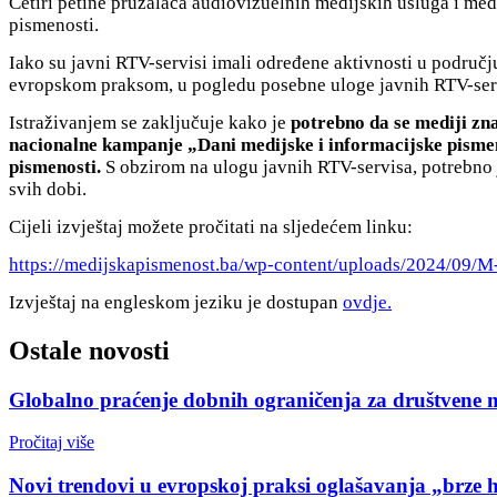
Četiri petine pružalaca audiovizuelnih medijskih usluga i med
pismenosti.
Iako su javni RTV-servisi imali određene aktivnosti u područj
evropskom praksom, u pogledu posebne uloge javnih RTV-servi
Istraživanjem se zaključuje kako je
potrebno da se mediji zn
nacionalne kampanje „Dani medijske i informacijske pismeno
pismenosti.
S obzirom na ulogu javnih RTV-servisa, potrebno 
svih dobi.
Cijeli izvještaj možete pročitati na sljedećem linku:
https://medijskapismenost.ba/wp-content/uploads/2024/09/
Izvještaj na engleskom jeziku je dostupan
ovdje.
Ostale novosti
Globalno praćenje dobnih ograničenja za društvene 
Pročitaj više
Novi trendovi u evropskoj praksi oglašavanja „brze 