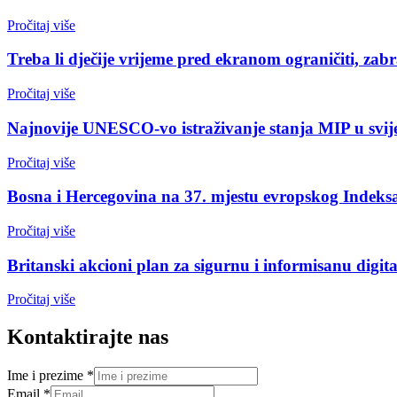
Pročitaj više
Treba li dječije vrijeme pred ekranom ograničiti, zabr
Pročitaj više
Najnovije UNESCO-vo istraživanje stanja MIP u svijet
Pročitaj više
Bosna i Hercegovina na 37. mjestu evropskog Indeksa
Pročitaj više
Britanski akcioni plan za sigurnu i informisanu digi
Pročitaj više
Kontaktirajte nas
Ime i prezime
*
Email
*