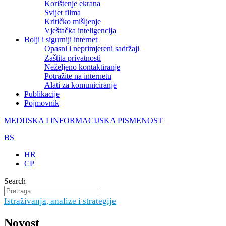
Korištenje ekrana
Svijet filma
Kritičko mišljenje
Vještačka inteligencija
Bolji i sigurniji internet
Opasni i neprimjereni sadržaji
Zaštita privatnosti
Neželjeno kontaktiranje
Potražite na internetu
Alati za komuniciranje
Publikacije
Pojmovnik
MEDIJSKA I INFORMACIJSKA PISMENOST
BS
HR
CP
Search
Istraživanja, analize i strategije
Novost