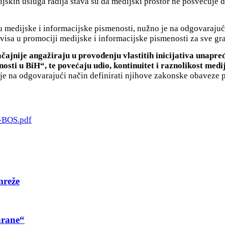
ijskih usluga radija stava su da medijski prostor ne posvećuje
u medijske i informacijske pismenosti, nužno je na odgovarajući
sa u promociji medijske i informacijske pismenosti za sve gr
ačajnije angažiraju u provođenju vlastitih inicijativa unapr
sti u BiH“, te povećaju udio, kontinuitet i raznolikost medi
je na odgovarajući način definirati njihove zakonske obaveze 
M-BOS.pdf
mreže
hrane“