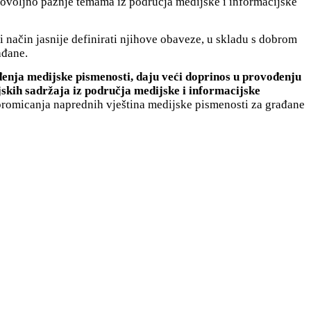
 dovoljno pažnje temama iz područja medijske i informacijske
 način jasnije definirati njihove obaveze, u skladu s dobrom
ađane.
eđenjа medijske pismenosti, daju veći doprinos u provođenju
jskih sadržaja iz područja medijske i informacijske
promicanja naprednih vještina medijske pismenosti za građane