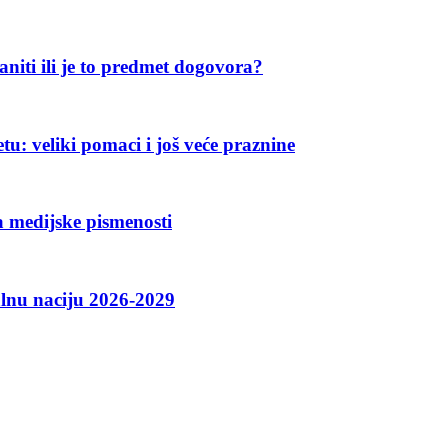
aniti ili je to predmet dogovora?
u: veliki pomaci i još veće praznine
 medijske pismenosti
talnu naciju 2026-2029