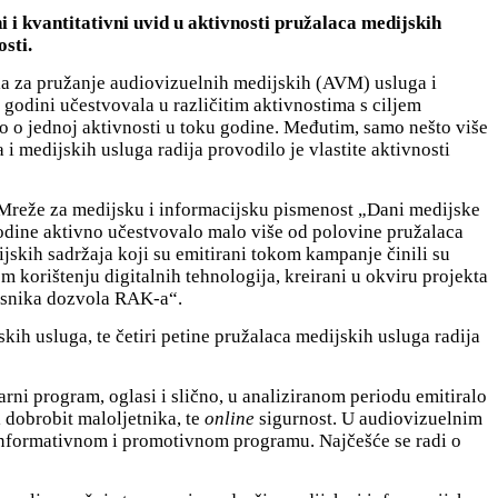
i i kvantitativni uvid u aktivnosti pružalaca medijskih
sti.
ola za pružanje audiovizuelnih medijskih (AVM) usluga i
j godini učestvovala u različitim aktivnostima s ciljem
 o jednoj aktivnosti u toku godine. Međutim, samo nešto više
i medijskih usluga radija provodilo je vlastite aktivnosti
 Mreže za medijsku i informacijsku pismenost „Dani medijske
odine aktivno učestvovalo malo više od polovine pružalaca
jskih sadržaja koji su emitirani tokom kampanje činili su
m korištenju digitalnih tehnologija, kreirani u okviru projekta
risnika dozvola RAK-a“.
ih usluga, te četiri petine pružalaca medijskih usluga radija
arni program, oglasi i slično, u analiziranom periodu emitiralo
 dobrobit maloljetnika, te
online
sigurnost. U audiovizuelnim
informativnom i promotivnom programu. Najčešće se radi o