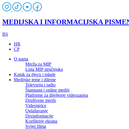
MEDIJSKA I INFORMACIJSKA PISME
BS
HR
CP
O nama
Mreža za MIP
Lista MIP stručnjaka
Kutak za djecu i mlade
Medijske teme i dileme
Televizija i radio
Štampani i online mediji
Platforme za dijeljenje videozapisa
Društvene mreže
Videoigrice
Oglašavanje
Dezinformacije
Korištenje ekrana
Svijet filma