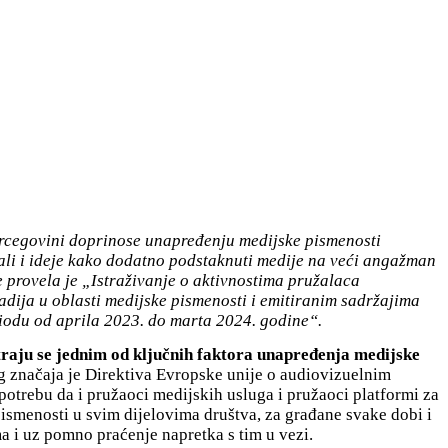
Hercegovini doprinose unapređenju medijske pismenosti
ali i ideje kako dodatno podstaknuti medije na veći angažman
 provela je „Istraživanje o aktivnostima pružalaca
adija u oblasti medijske pismenosti i emitiranim sadržajima
eriodu od aprila 2023. do marta 2024. godine“.
raju se jednim od ključnih faktora unapređenja medijske
značaja je Direktiva Evropske unije o audiovizuelnim
potrebu da i pružaoci medijskih usluga i pružaoci platformi za
smenosti u svim dijelovima društva, za građane svake dobi i
ma i uz pomno praćenje napretka s tim u vezi.