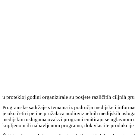
u protekloj godini organizirale su posjete različitih ciljnih g
Programske sadržaje s temama iz područja medijske i informacij
je oko četiri petine pružalaca audiovizuelnih medijskih uslug
medijskim uslugama ovakvi programi emitiraju se uglavnom u
kupljenom ili nabavljenom programu, dok vlastite produkcije 