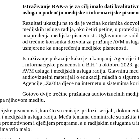
Istraživanje RAK-a je za cilj imalo dati kvalitativn
usluga u području medijske i informacijske pismeno
Rezultati ukazuju na to da je većina korisnika dozv
medijskih usluga radija, oko četiri petine, u proteklo
unapređenja medijske pismenosti. Uglavnom se radilo
od trećine korisnika dozvola za pružanje AVM usluga 
usmjerene ka unapređenju medijske pismenosti.
Istraživanje pokazuje kako je u kampanji Agencije i
i informacijske pismenosti u BiH“ u oktobru 2023. g
AVM usluga i medijskih usluga radija. Glavninu medi
audiovizuelni materijali o edukaciji mladih o sigurno
Agencije „Zaštita djece na internetu u sistemima ko
Gotovo dvije trećine pružalaca audiovizuelnih medijsk
rupa njihovom mediju.
ske pismenosti, kao što su emisije, prilozi, serijali, dokument
a i medijskih usluga radija. Меđu temama dominirale su zaštita i
 promotivnom i dječijem programu, a u radijskim uslugama u 
ima vrlo malo.