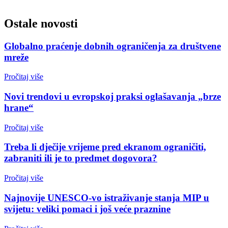
Ostale novosti
Globalno praćenje dobnih ograničenja za društvene
mreže
Pročitaj više
Novi trendovi u evropskoj praksi oglašavanja „brze
hrane“
Pročitaj više
Treba li dječije vrijeme pred ekranom ograničiti,
zabraniti ili je to predmet dogovora?
Pročitaj više
Najnovije UNESCO-vo istraživanje stanja MIP u
svijetu: veliki pomaci i još veće praznine