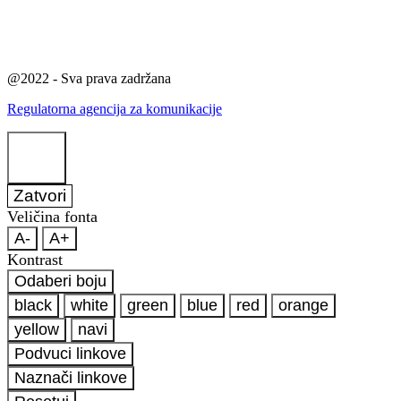
@2022 - Sva prava zadržana
Regulatorna agencija za komunikacije
Zatvori
Veličina fonta
A-
A+
Kontrast
Odaberi boju
black
white
green
blue
red
orange
yellow
navi
Podvuci linkove
Naznači linkove