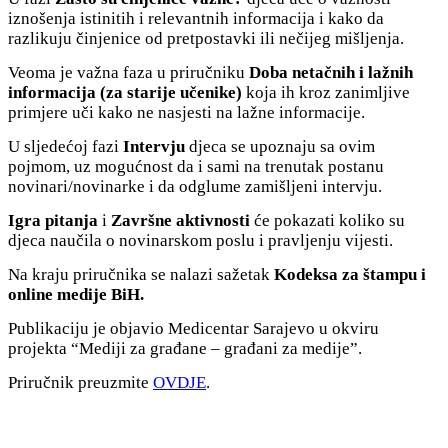
iznošenja istinitih i relevantnih informacija i kako da
razlikuju činjenice od pretpostavki ili nečijeg mišljenja.
Veoma je važna faza u priručniku
Doba netačnih i lažnih
informacija (za starije učenike)
koja ih kroz zanimljive
primjere uči kako ne nasjesti na lažne informacije.
U sljedećoj fazi
Intervju
djeca se upoznaju sa ovim
pojmom, uz mogućnost da i sami na trenutak postanu
novinari/novinarke i da odglume zamišljeni intervju.
Igra pitanja
i
Završne aktivnosti
će pokazati koliko su
djeca naučila o novinarskom poslu i pravljenju vijesti.
Na kraju priručnika se nalazi sažetak
Kodeksa za štampu i
online medije BiH.
Publikaciju je objavio Medicentar Sarajevo u okviru
projekta “Mediji za građane – građani za medije”.
Priručnik preuzmite
OVDJE
.