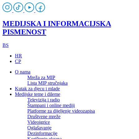
MEDIJSKA I INFORMACIJSKA
PISMENOST
BS
HR
CP
O nama
Mreža za MIP
Lista MIP stručnjaka
Kutak za djecu i mlade
Medijske teme i dileme
Televizija i radio
Štampani i online mediji
Platforme za dijeljenje videozapisa
Društvene mreže
Videoigrice
Oglašavanje
Dezinformacije
Korištenje ekrana