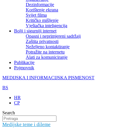
Dezinformacije
Korištenje ekrana
Svijet filma
Kritičko mišljenje
Vještačka inteligencija
Bolji i sigurniji internet
Opasni i neprimjereni sadržaji
Zaštita privatnosti
Neželjeno kontaktiranje
Potražite na internetu
Alati za komuniciranje
Publikacije
Pojmovnik
MEDIJSKA I INFORMACIJSKA PISMENOST
BS
HR
CP
Search
Medijske teme i dileme