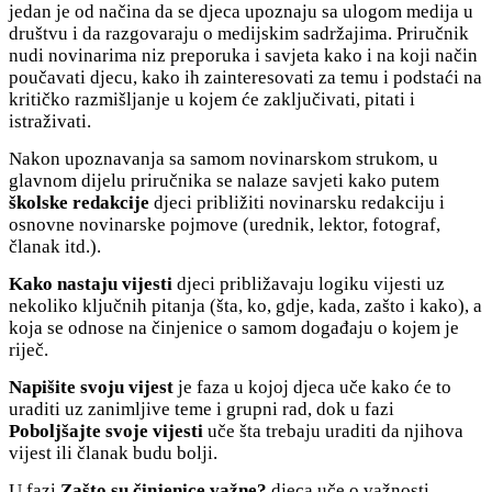
jedan je od načina da se djeca upoznaju sa ulogom medija u
društvu i da razgovaraju o medijskim sadržajima. Priručnik
nudi novinarima niz preporuka i savjeta kako i na koji način
poučavati djecu, kako ih zainteresovati za temu i podstaći na
kritičko razmišljanje u kojem će zaključivati, pitati i
istraživati.
Nakon upoznavanja sa samom novinarskom strukom, u
glavnom dijelu priručnika se nalaze savjeti kako putem
školske redakcije
djeci približiti novinarsku redakciju i
osnovne novinarske pojmove (urednik, lektor, fotograf,
članak itd.).
Kako nastaju vijesti
djeci približavaju logiku vijesti uz
nekoliko ključnih pitanja (šta, ko, gdje, kada, zašto i kako), a
koja se odnose na činjenice o samom događaju o kojem je
riječ.
Napišite svoju vijest
je faza u kojoj djeca uče kako će to
uraditi uz zanimljive teme i grupni rad, dok u fazi
Poboljšajte svoje vijesti
uče šta trebaju uraditi da njihova
vijest ili članak budu bolji.
U fazi
Zašto su činjenice važne?
djeca uče o važnosti