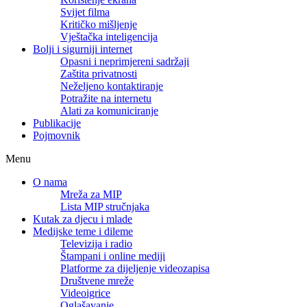
Svijet filma
Kritičko mišljenje
Vještačka inteligencija
Bolji i sigurniji internet
Opasni i neprimjereni sadržaji
Zaštita privatnosti
Neželjeno kontaktiranje
Potražite na internetu
Alati za komuniciranje
Publikacije
Pojmovnik
Menu
O nama
Mreža za MIP
Lista MIP stručnjaka
Kutak za djecu i mlade
Medijske teme i dileme
Televizija i radio
Štampani i online mediji
Platforme za dijeljenje videozapisa
Društvene mreže
Videoigrice
Oglašavanje