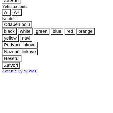
Zatvori
Veličina fonta
A-
A+
Kontrast
Odaberi boju
black
white
green
blue
red
orange
yellow
navi
Podvuci linkove
Naznači linkove
Resetuj
Zatvori
Accessibility by WAH