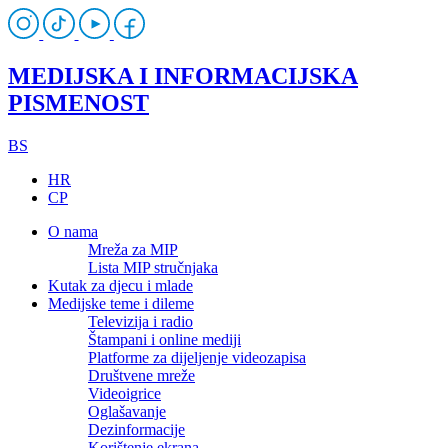
MEDIJSKA I INFORMACIJSKA
PISMENOST
BS
HR
CP
O nama
Mreža za MIP
Lista MIP stručnjaka
Kutak za djecu i mlade
Medijske teme i dileme
Televizija i radio
Štampani i online mediji
Platforme za dijeljenje videozapisa
Društvene mreže
Videoigrice
Oglašavanje
Dezinformacije
Korištenje ekrana