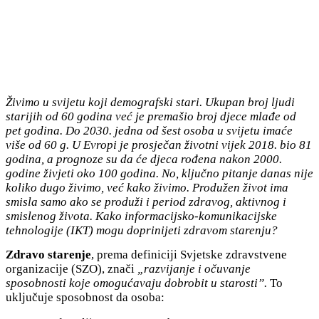
Živimo u svijetu koji demografski stari. Ukupan broj ljudi
starijih od 60 godina već je premašio broj djece mlađe od
pet godina.
Do 2030. jedna od šest osoba u svijetu imaće
više od 60 g. U Evropi je prosječan životni vijek 2018. bio 81
godina, a prognoze su da će djeca rođena nakon 2000.
godine živjeti oko 100 godina. No, ključno pitanje danas nije
koliko dugo živimo, već kako živimo. Produžen život ima
smisla samo ako se produži i period zdravog, aktivnog i
smislenog života. Kako informaci
jsko
-komunikaci
jske
tehnologije (IKT) mogu doprinijeti zdravom starenju?
Zdravo starenje
, prema definiciji Svjetske zdravstvene
organizacije (SZO), znači
„razvijanje i očuvanje
sposobnosti koje omogućavaju dobrobit u starosti”.
To
uključuje sposobnost da osoba: