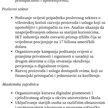
pristupačnosti i upotrebljivosti;
Poslovni sektor
Podizanje svijesti pripadnika poslovnog sektora o
višestrukoj koristi razvoja proizvoda i usluga koji su
upotrebljivi i pristupačni za sve. Analize ukazuju da
unaprijeđivanjem odnosa sa starijim korisnicima,
IKT industrija može ostvariti pristup tržištu čija se
vrijednost procjenjuje na 17 biliona američkih
dolara.
Organizovanje kampanja podizanja svijesti o
pitanjima privatnosti i sigurnosti u saradnji sa
drugim akterima u cilju stvaranja okruženja
povjerenja u digitalnom svijetu.
Razvoj proizvoda i usluga dostupnih svima, koji su
finansijski pristupačni i jednostavni za korištenje.
Akademska zajednica
Organizovanje kurseva digitalne pismenosti i
cjeloživotnog učenja u okviru univerziteta i škola.
Uključivanje starijih osoba sa različitim obrazovnim
i profesionalnim iskustvom u programe vršnjačke