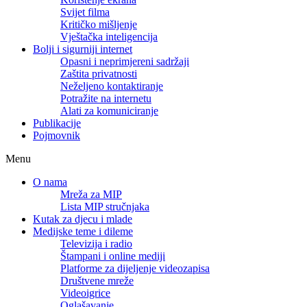
Svijet filma
Kritičko mišljenje
Vještačka inteligencija
Bolji i sigurniji internet
Opasni i neprimjereni sadržaji
Zaštita privatnosti
Neželjeno kontaktiranje
Potražite na internetu
Alati za komuniciranje
Publikacije
Pojmovnik
Menu
O nama
Mreža za MIP
Lista MIP stručnjaka
Kutak za djecu i mlade
Medijske teme i dileme
Televizija i radio
Štampani i online mediji
Platforme za dijeljenje videozapisa
Društvene mreže
Videoigrice
Oglašavanje