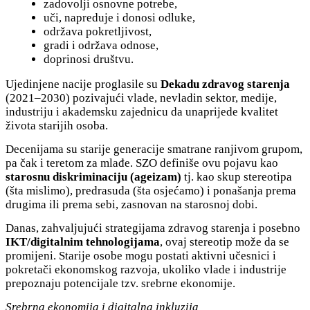
zadovolji osnovne potrebe,
uči, napreduje i donosi odluke,
održava pokretljivost,
gradi i održava odnose,
doprinosi društvu.
Ujedinjene nacije proglasile su
Dekadu zdravog starenja
(2021–2030) pozivajući vlade, nevladin sektor, medije,
industriju i akademsku zajednicu da unaprijede kvalitet
života starijih osoba.
Decenijama su starije generacije smatrane ranjivom grupom,
pa čak i teretom za mlađe. SZO definiše ovu pojavu kao
starosnu diskriminaciju (ageizam)
tj. kao skup stereotipa
(šta mislimo), predrasuda (šta osjećamo) i ponašanja prema
drugima ili prema sebi, zasnovan na starosnoj dobi.
Danas, zahvaljujući strategijama zdravog starenja i posebno
IKT/digitalnim tehnologijama
, ovaj stereotip može da se
promijeni. Starije osobe mogu postati aktivni učesnici i
pokretači ekonomskog razvoja, ukoliko vlade i industrije
prepoznaju potencijale tzv. srebrne ekonomije.
Srebrna ekonomija i digitalna inkluzija