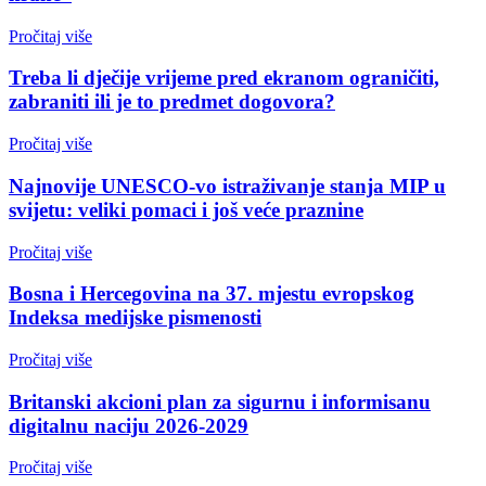
Pročitaj više
Treba li dječije vrijeme pred ekranom ograničiti,
zabraniti ili je to predmet dogovora?
Pročitaj više
Najnovije UNESCO-vo istraživanje stanja MIP u
svijetu: veliki pomaci i još veće praznine
Pročitaj više
Bosna i Hercegovina na 37. mjestu evropskog
Indeksa medijske pismenosti
Pročitaj više
Britanski akcioni plan za sigurnu i informisanu
digitalnu naciju 2026-2029
Pročitaj više