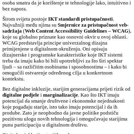
osoba smatra da je korištenje te tehnologije lako, intuitivno i
bez napora.
Širom svijeta postoje
IKT standardi pristupačnosti
.
Najvažniji među njima su
Smjernice za pristupačnost veb-
sadržaja
(
Web Content Accessibility Guidelines – WCAG
),
koje su globalno priznate kao osnovni okvir u ovoj oblasti.
WCAG predstavlja principe univerzalnog dizajna
primijenjene u digitalnom okruženju. Oni opisuju
dizajnerske i programske karakteristike koje IKT sistemi
treba da imaju kako bi bili upotrebljivi za što širi spektar
ljudi – sa različitim osobinama i sposobnostima – i kako bi
omogućili ostvarenje određenog cilja u konkretnom
kontekstu.
Bez digitalne inkluzije, starijim generacijama prijeti rizik od
digitalne podjele
i
marginalizacije
. Kao što IKT imaju
potencijal da smanje društvene i ekonomske nejednakosti
koje pogađaju starije, isto tako imaju potencijal i da ih
prodube. Zato je neophodno da javne politike podstiču
pozitivnu ulogu novih tehnologija i omogućavaju starijima
punu participaciju u digitalnom društvu.