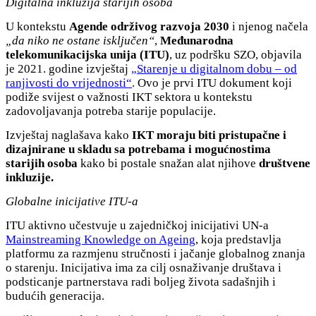
Digitalna inkluzija starijih osoba
U kontekstu
Agende održivog razvoja 2030
i njenog načela
„da niko ne ostane isključen“
,
Međunarodna
telekomunikaci
jsk
a unija (ITU)
, uz podršku SZO, objavila
je 2021. godine izvještaj
„Starenje u digitalnom dobu – od
ranjivosti do vrijednosti“
. Ovo je prvi ITU dokument koji
podiže svijest o važnosti IKT sektora u kontekstu
zadovoljavanja potreba starije populacije.
Izvještaj naglašava kako
IKT moraju biti pristupačne i
dizajnirane u skladu sa potrebama i mogućnostima
starijih osoba
kako bi postale snažan alat njihove
društvene
inkluzije.
Globalne inicijative ITU-a
ITU aktivno učestvuje u zajedničkoj inicijativi UN-a
Mainstreaming Knowledge on Ageing
, koja predstavlja
platformu za razmjenu stručnosti i jačanje globalnog znanja
o starenju. Inicijativa ima za cilj osnaživanje društava i
podsticanje partnerstava radi boljeg života sadašnjih i
budućih generacija.