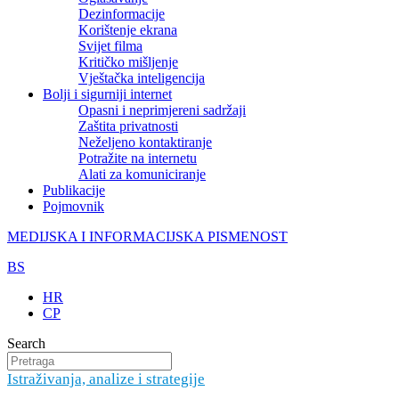
Dezinformacije
Korištenje ekrana
Svijet filma
Kritičko mišljenje
Vještačka inteligencija
Bolji i sigurniji internet
Opasni i neprimjereni sadržaji
Zaštita privatnosti
Neželjeno kontaktiranje
Potražite na internetu
Alati za komuniciranje
Publikacije
Pojmovnik
MEDIJSKA I INFORMACIJSKA PISMENOST
BS
HR
CP
Search
Istraživanja, analize i strategije