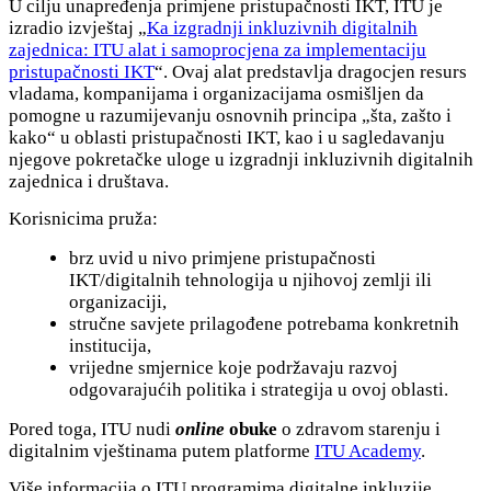
U cilju unapređenja primjene pristupačnosti IKT, ITU je
izradio izvještaj „
Ka izgradnji inkluzivnih digitalnih
zajednica: ITU alat i samoprocjena za implementaciju
pristupačnosti IKT
“. Ovaj alat predstavlja dragocjen resurs
vladama, kompanijama i organizacijama osmišljen da
pomogne u razumijevanju osnovnih principa „šta, zašto i
kako“ u oblasti pristupačnosti IKT, kao i u sagledavanju
njegove pokretačke uloge u izgradnji inkluzivnih digitalnih
zajednica i društava.
Korisnicima pruža:
brz uvid u nivo primjene pristupačnosti
IKT/digitalnih tehnologija u njihovoj zemlji ili
organizaciji,
stručne savjete prilagođene potrebama konkretnih
institucija,
vrijedne smjernice koje podržavaju razvoj
odgovarajućih politika i strategija u ovoj oblasti.
Pored toga, ITU nudi
onl
ine
obuke
o zdravom starenju i
digitalnim vještinama putem platforme
ITU Academy
.
Više informacija o ITU programima digitalne inkluzije