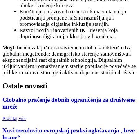
obuke i vođenje kurseva.
Korištenje obrazovnih resursa i kapaciteta u ciju
podsticanja promjene načina razmišljanja i
promovisanja digitalne inkluzije starijih.
Razvoj novih i inovativnih IKT rješenja koja
doprinose digitalnoj inkluziji svih građana.
Mogli bismo zaključiti da savremeno doba karakterišu dva
globalna megatrenda: demografsko starenje stanovništva i
eksponencijalni rast digitalnih tehnologija. Digitalnim
uključivanjem i osnaživanjem starije populacije povećaće se
prilike za zdravo starenje i aktivan doprinos starijih društvu.
Ostale novosti
Globalno praćenje dobnih ograničenja za društvene
mreže
Pročitaj više
Novi trendovi u evropskoj praksi oglašavanja „brze
hrane“