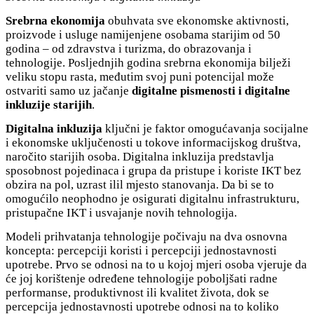
Srebrna ekonomija
obuhvata sve ekonomske aktivnosti,
proizvode i usluge namijenjene osobama starijim od 50
godina – od zdravstva i turizma, do obrazovanja i
tehnologije. Posljednjih godina srebrna ekonomija bilježi
veliku stopu rasta, međutim svoj puni potencijal može
ostvariti samo uz jačanje
digitalne pismenosti i digitalne
inkluzije starijih
.
Digitalna inkluzija
ključni je faktor omogućavanja socijalne
i ekonomske uključenosti u tokove informacijskog društva,
naročito starijih osoba. Digitalna inkluzija predstavlja
sposobnost pojedinaca i grupa da pristupe i koriste IKT bez
obzira na pol, uzrast ilil mjesto stanovanja. Da bi se to
omogućilo neophodno je osigurati digitalnu infrastrukturu,
pristupačne IKT i usvajanje novih tehnologija.
Modeli prihvatanja tehnologije počivaju na dva osnovna
koncepta: percepciji koristi i percepciji jednostavnosti
upotrebe. Prvo se odnosi na to u kojoj mjeri osoba vjeruje da
će joj korištenje određene tehnologije poboljšati radne
performanse, produktivnost ili kvalitet života, dok se
percepcija jednostavnosti upotrebe odnosi na to koliko