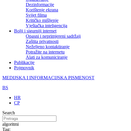
Dezinformacije
Korištenje ekrana
Svijet filma
Kritičko mišljenje
Vještačka inteligencija
Bolji i sigurniji internet
Opasni i neprimjereni sadržaji
Zaštita privatnosti
Neželjeno kontaktiranje
Potražite na internetu
Alati za komuniciranje
Publikacije
Pojmovnik
MEDIJSKA I INFORMACIJSKA PISMENOST
BS
HR
CP
Search
algoritmi
Tag: