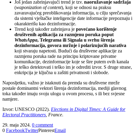
Još jedan zabrinjavajući trend je tzv.
naoružavanje sadržaja
(
waponization of content
), koji se odnosi na praksu
zavaravajućeg preoblikovanja informacija, u cilju sprečavanja
da sistemi vještačke inteligencije date informacije prepoznaju i
okarakterišu kao dezinformacije.
Trend koji također zabrinjava je
povećano korištenje
društvenih aplikacija za razmjenu poruka poput
WhatsAppa
, Telegrama ili Signala u svrhu širenja
dezinformacija, govora mržnje i polarizujućih narativa
koji stvaraju napetosti. Budući da društvene aplikacije za
razmjenu poruka rade na principu kriptovane privatne
komunikacije, dezinformacije koje se šire putem ovih kanala
je teško detektovati i teško im je odrediti izvor. S druge strane,
enkripcija je ključna u zaštiti privatnosti i slobode.
Naposljetku, važno je istaknuti da premda su društvene mreže
postale dominantni vektori širenja dezinformacija, mediji glavnog
toka također imaju svoju ulogu u ovom procesu, s ili bez svjesne
namjere.
Izvor: UNESCO (2022).
Elections in Digital Times: A Guide for
Electoral Practitioners
, France
.
29. maja 2024.
0 comment
0
Facebook
Twitter
Pinterest
Email