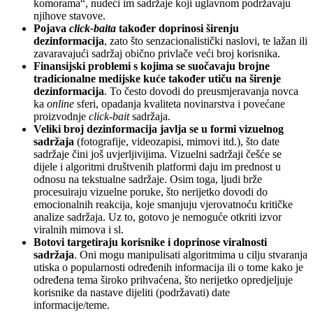
komorama“, nudeći im sadržaje koji uglavnom podržavaju
njihove stavove.
Pojava
click-baita
također doprinosi širenju
dezinformacija
, zato što senzacionalistički naslovi, te lažan ili
zavaravajući sadržaj obično privlače veći broj korisnika.
Finansijski problemi s kojima se suočavaju brojne
tradicionalne medijske kuće također utiču na širenje
dezinformacija
. To često dovodi do preusmjeravanja novca
ka
online
sferi, opadanja kvaliteta novinarstva i povećane
proizvodnje
click-bait
sadržaja.
Veliki broj dezinformacija javlja se u formi vizuelnog
sadržaja
(fotografije, videozapisi, mimovi itd.), što date
sadržaje čini još uvjerljivijima. Vizuelni sadržaji češće se
dijele i algoritmi društvenih platformi daju im prednost u
odnosu na tekstualne sadržaje. Osim toga, ljudi brže
procesuiraju vizuelne poruke, što nerijetko dovodi do
emocionalnih reakcija, koje smanjuju vjerovatnoću kritičke
analize sadržaja. Uz to, gotovo je nemoguće otkriti izvor
viralnih mimova i sl.
Botovi targetiraju korisnike i doprinose viralnosti
sadržaja
. Oni mogu manipulisati algoritmima u cilju stvaranja
utiska o popularnosti određenih informacija ili o tome kako je
određena tema široko prihvaćena, što nerijetko opredjeljuje
korisnike da nastave dijeliti (podržavati) date
informacije/teme.