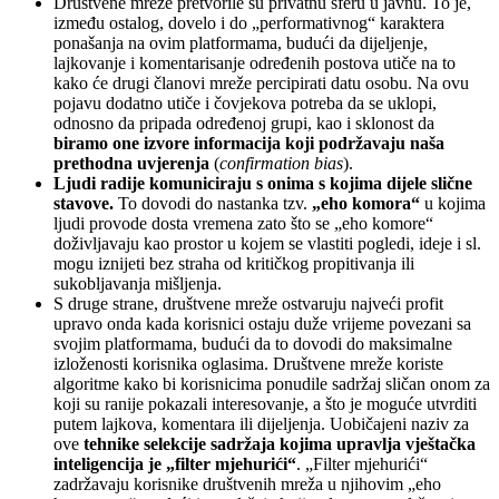
Društvene mreže pretvorile su privatnu sferu u javnu. To je,
između ostalog, dovelo i do „performativnog“ karaktera
ponašanja na ovim platformama, budući da dijeljenje,
lajkovanje i komentarisanje određenih postova utiče na to
kako će drugi članovi mreže percipirati datu osobu. Na ovu
pojavu dodatno utiče i čovjekova potreba da se uklopi,
odnosno da pripada određenoj grupi, kao i sklonost da
biramo one izvore informacija koji podržavaju naša
prethodna uvjerenja
(
confirmation bias
).
Ljudi radije komuniciraju s onima s kojima dijele slične
stavove.
To dovodi do nastanka tzv.
„eho komora“
u kojima
ljudi provode dosta vremena zato što se „eho komore“
doživljavaju kao prostor u kojem se vlastiti pogledi, ideje i sl.
mogu iznijeti bez straha od kritičkog propitivanja ili
sukobljavanja mišljenja.
S druge strane, društvene mreže ostvaruju najveći profit
upravo onda kada korisnici ostaju duže vrijeme povezani sa
svojim platformama, budući da to dovodi do maksimalne
izloženosti korisnika oglasima. Društvene mreže koriste
algoritme kako bi korisnicima ponudile sadržaj sličan onom za
koji su ranije pokazali interesovanje, a što je moguće utvrditi
putem lajkova, komentara ili dijeljenja. Uobičajeni naziv za
ove
tehnike selekcije sadržaja kojima upravlja vještačka
inteligencija je „filter mjehurići“
. „Filter mjehurići“
zadržavaju korisnike društvenih mreža u njihovim „eho