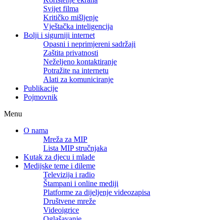
Svijet filma
Kritičko mišljenje
Vještačka inteligencija
Bolji i sigurniji internet
Opasni i neprimjereni sadržaji
Zaštita privatnosti
Neželjeno kontaktiranje
Potražite na internetu
Alati za komuniciranje
Publikacije
Pojmovnik
Menu
O nama
Mreža za MIP
Lista MIP stručnjaka
Kutak za djecu i mlade
Medijske teme i dileme
Televizija i radio
Štampani i online mediji
Platforme za dijeljenje videozapisa
Društvene mreže
Videoigrice
Oglašavanje