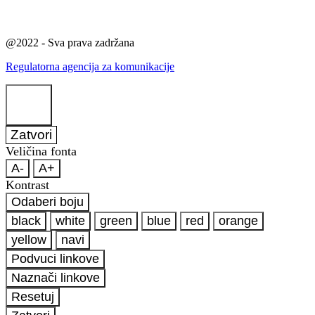
@2022 - Sva prava zadržana
Regulatorna agencija za komunikacije
Zatvori
Veličina fonta
A-
A+
Kontrast
Odaberi boju
black
white
green
blue
red
orange
yellow
navi
Podvuci linkove
Naznači linkove
Resetuj