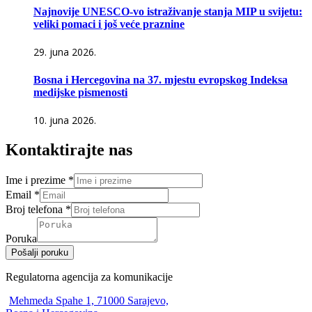
Najnovije UNESCO-vo istraživanje stanja MIP u svijetu:
veliki pomaci i još veće praznine
29. juna 2026.
Bosna i Hercegovina na 37. mjestu evropskog Indeksa
medijske pismenosti
10. juna 2026.
Kontaktirajte nas
Ime i prezime
*
Email
*
Broj telefona
*
Poruka
Pošalji poruku
Regulatorna agencija za komunikacije
Mehmeda Spahe 1, 71000 Sarajevo,