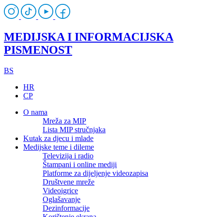
MEDIJSKA I INFORMACIJSKA
PISMENOST
BS
HR
CP
O nama
Mreža za MIP
Lista MIP stručnjaka
Kutak za djecu i mlade
Medijske teme i dileme
Televizija i radio
Štampani i online mediji
Platforme za dijeljenje videozapisa
Društvene mreže
Videoigrice
Oglašavanje
Dezinformacije
Korištenje ekrana