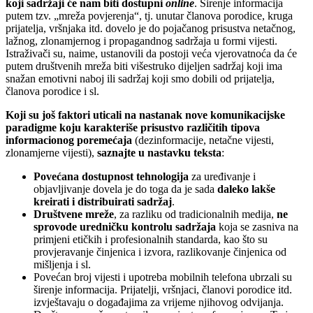
koji sadržaji će nam biti dostupni
online
. Širenje informacija
putem tzv. „mreža povjerenja“, tj. unutar članova porodice, kruga
prijatelja, vršnjaka itd. dovelo je do pojačanog prisustva netačnog,
lažnog, zlonamjernog i propagandnog sadržaja u formi vijesti.
Istraživači su, naime, ustanovili da postoji veća vjerovatnoća da će
putem društvenih mreža biti višestruko dijeljen sadržaj koji ima
snažan emotivni naboj ili sadržaj koji smo dobili od prijatelja,
članova porodice i sl.
Koji su još faktori uticali na nastanak nove komunikacijske
paradigme koju karakteriše prisustvo različitih tipova
informacionog poremećaja
(dezinformacije, netačne vijesti,
zlonamjerne vijesti),
saznajte u nastavku teksta
:
Povećana dostupnost tehnologija
za uređivanje i
objavljivanje dovela je do toga da je sada
daleko lakše
kreirati i distribuirati sadržaj
.
Društvene mreže
, za razliku od tradicionalnih medija,
ne
sprovode uredničku kontrolu sadržaja
koja se zasniva na
primjeni etičkih i profesionalnih standarda, kao što su
provjeravanje činjenica i izvora, razlikovanje činjenica od
mišljenja i sl.
Povećan broj vijesti i upotreba mobilnih telefona ubrzali su
širenje informacija. Prijatelji, vršnjaci, članovi porodice itd.
izvještavaju o događajima za vrijeme njihovog odvijanja.