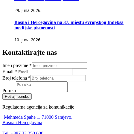
29. juna 2026.
Bosna i Hercegovina na 37. mjestu evropskog Indeksa
medijske pismenosti
10. juna 2026.
Kontaktirajte nas
Ime i prezime
*
Email
*
Broj telefona
*
Poruka
Pošalji poruku
Regulatorna agencija za komunikacije
Mehmeda Spahe 1, 71000 Sarajevo,
Bosna i Hercegovina
Tel: +387 33 250 600