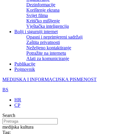
Dezinformacije
Korištenje ekrana
Svijet filma
Kritičko mišljenje
Vještačka inteligencija
Bolji i sigurniji internet
Opasni i neprimjereni sadržaji
Zaštita privatnosti
Neželjeno kontaktiranje
Potražite na internetu
Alati za komuniciranje
Publikacije
Pojmovnik
MEDIJSKA I INFORMACIJSKA PISMENOST
BS
HR
CP
Search
medijska kultura
Tag: