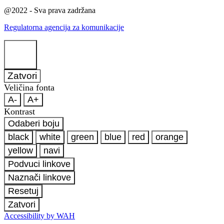
@2022 - Sva prava zadržana
Regulatorna agencija za komunikacije
Zatvori
Veličina fonta
A-
A+
Kontrast
Odaberi boju
black
white
green
blue
red
orange
yellow
navi
Podvuci linkove
Naznači linkove
Resetuj
Zatvori
Accessibility by WAH