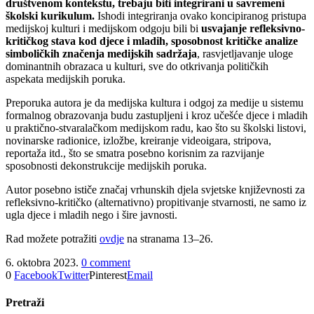
društvenom kontekstu, trebaju biti integrirani u savremeni
školski kurikulum.
Ishodi integriranja ovako koncipiranog pristupa
medijskoj kulturi i medijskom odgoju bili bi
usvajanje refleksivno-
kritičkog stava kod djece i mladih, sposobnost kritičke analize
simboličkih značenja medijskih sadržaja
, rasvjetljavanje uloge
dominantnih obrazaca u kulturi, sve do otkrivanja političkih
aspekata medijskih poruka.
Preporuka autora je da medijska kultura i odgoj za medije u sistemu
formalnog obrazovanja budu zastupljeni i kroz učešće djece i mladih
u praktično-stvaralačkom medijskom radu, kao što su školski listovi,
novinarske radionice, izložbe, kreiranje videoigara, stripova,
reportaža itd., što se smatra posebno korisnim za razvijanje
sposobnosti dekonstrukcije medijskih poruka.
Autor posebno ističe značaj vrhunskih djela svjetske književnosti za
refleksivno-kritičko (alternativno) propitivanje stvarnosti, ne samo iz
ugla djece i mladih nego i šire javnosti.
Rad možete potražiti
ovdje
na stranama 13‒26.
6. oktobra 2023.
0 comment
0
Facebook
Twitter
Pinterest
Email
Pretraži