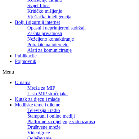
Svijet filma
Kritičko mišljenje
Vještačka inteligencija
Bolji i sigurniji internet
Opasni i neprimjereni sadržaji
Zaštita privatnosti
Neželjeno kontaktiranje
Potražite na internetu
Alati za komuniciranje
Publikacije
Pojmovnik
Menu
O nama
Mreža za MIP
Lista MIP stručnjaka
Kutak za djecu i mlade
Medijske teme i dileme
Televizija i radio
Štampani i online mediji
Platforme za dijeljenje videozapisa
Društvene mreže
Videoigrice
Oglašavanje