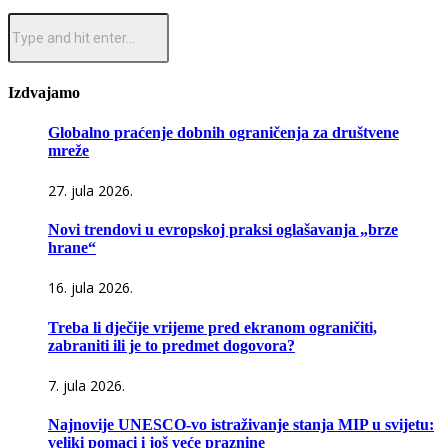
Izdvajamo
Globalno praćenje dobnih ograničenja za društvene
mreže
27. jula 2026.
Novi trendovi u evropskoj praksi oglašavanja „brze
hrane“
16. jula 2026.
Treba li dječije vrijeme pred ekranom ograničiti,
zabraniti ili je to predmet dogovora?
7. jula 2026.
Najnovije UNESCO-vo istraživanje stanja MIP u svijetu:
veliki pomaci i još veće praznine