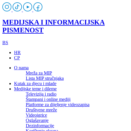
MEDIJSKA I INFORMACIJSKA
PISMENOST
BS
HR
CP
O nama
Mreža za MIP
Lista MIP stručnjaka
Kutak za djecu i mlade
Medijske teme i dileme
Televizija i radio
Štampani i online mediji
Platforme za dijeljenje videozapisa
Društvene mreže
Videoigrice
Oglašavanje
Dezinformacije
Korištenje ekrana