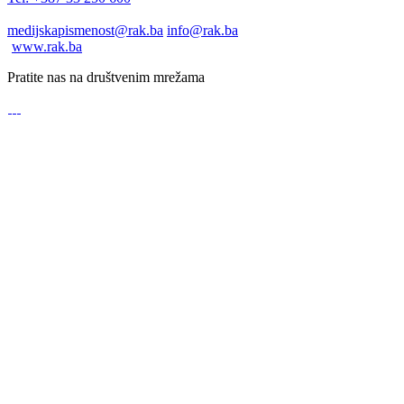
medijskapismenost@rak.ba
info@rak.ba
www.rak.ba
Pratite nas na društvenim mrežama