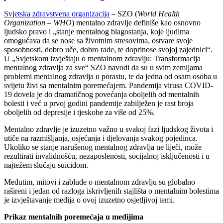
Svjetska zdravstvena organizacija
– SZO (
World Health
Organization – WHO
) mentalno zdravlje definiše kao osnovno
ljudsko pravo i „stanje mentalnog blagostanja, koje ljudima
omogućava da se nose sa životnim stresovima, ostvare svoje
sposobnosti, dobro uče, dobro rade, te doprinose svojoj zajednici“.
U „Svjetskom izvještaju o mentalnom zdravlju: Transformacija
mentalnog zdravlja za sve“ SZO navodi da su u svim zemljama
problemi mentalnog zdravlja u porastu, te da jedna od osam osoba u
svijetu živi sa mentalnim poremećajem. Pandemija virusa COVID-
19 dovela je do dramatičnog povećanja oboljelih od mentalnih
bolesti i već u prvoj godini pandemije zabilježen je rast broja
oboljelih od depresije i tjeskobe za više od 25%.
Mentalno zdravlje je izuzetno važno u svakoj fazi ljudskog života i
utiče na razmišljanja, osjećanja i djelovanja svakog pojedinca.
Ukoliko se stanje narušenog mentalnog zdravlja ne liječi, može
rezultirati invalidnošću, nezaposlenosti, socijalnoj isključenosti i u
najtežem slučaju suicidom.
Međutim, mitovi i zablude o mentalnom zdravlju su globalno
rašireni i jedan od razloga iskrivljenih stajlišta o mentalnim bolestima
je izvještavanje medija o ovoj izuzetno osjetljivoj temi.
Prikaz mentalnih poremećaja u medijima