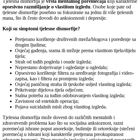
Tjelesna dismorfija je
vrsta
mentalno
g poremećaja
koji karakteriše
opsesivno razmišlja
nje
o vlastitom izgledu
. Osobe koje pate od
tjelesne dismorfije posebno su fokusirane na jednu ili više tjelesnih
mana, što ih često dovodi do anksioznosti i depresije.
Koji su simptomi tjelesne dismorfije?
Pretjerano korištenje društvenih mreža/blogova i poređenje sa
drugim ljudima;
Osjećaj gađenja, srama ili mržnje prema vlastitom tijelu/dijelu
tijela;
Strah od tuđih pogleda i osude izgleda;
Neprestano dotjerivanje i ogledanje u ogledalu;
Opsesivno korištenje filtera za uređivanje fotografija i video-
zapisa, kao i filtera za promjenu izgleda;
Osjećaj paničnog straha ili tjeskobe usljed vlastitog izgleda;
Prikrivanje dijelova tijela odjećom;
Stalna potreba za tuđim odobravanjem vlastitog izgleda;
Zavisnost od estetskih operacija;
Pojava suicidalnih misli zbog vlastitog izgleda.
Tjelesna dismorfija može dovesti do različitih mentalnih i
zdravstvenih problema kao što su socijalna anksioznost, razni
poremećaji ishrane poput anoreksije, bulimije ili ortoreksije (stečeni
poremećaj u ishrani koji karakteriše pretjerana preokupiranost
zdravom hranom). Zbog moguće izolacije i anksioznosti povezanih