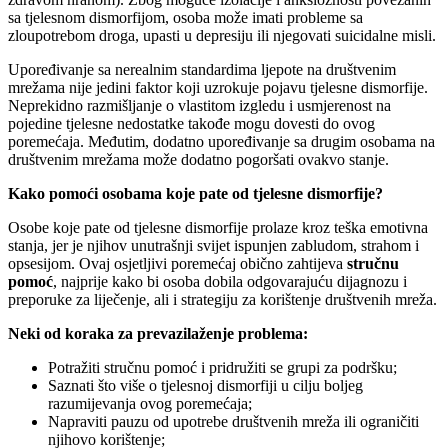
sa tjelesnom dismorfijom, osoba može imati probleme sa
zloupotrebom droga, upasti u depresiju ili njegovati suicidalne misli.
Upoređivanje sa nerealnim standardima ljepote na društvenim
mrežama nije jedini faktor koji uzrokuje pojavu tjelesne dismorfije.
Neprekidno razmišljanje o vlastitom izgledu i usmjerenost na
pojedine tjelesne nedostatke takođe mogu dovesti do ovog
poremećaja. Međutim, dodatno upoređivanje sa drugim osobama na
društvenim mrežama može dodatno pogoršati ovakvo stanje.
Kako pomoći osobama koje
pate od
tjelesne dismorfije?
Osobe koje pate od tjelesne dismorfije prolaze kroz teška emotivna
stanja, jer je njihov unutrašnji svijet ispunjen zabludom, strahom i
opsesijom. Ovaj osjetljivi poremećaj obično zahtijeva
stručnu
pomoć
, najprije kako bi osoba dobila odgovarajuću dijagnozu i
preporuke za liječenje, ali i strategiju za korištenje društvenih mreža.
N
eki od koraka za prevazilaženje problema:
Potražiti stručnu pomoć i pridružiti se grupi za podršku;
Saznati što više o tjelesnoj dismorfiji u cilju boljeg
razumijevanja ovog poremećaja;
Napraviti pauzu od upotrebe društvenih mreža ili ograničiti
njihovo korištenje;