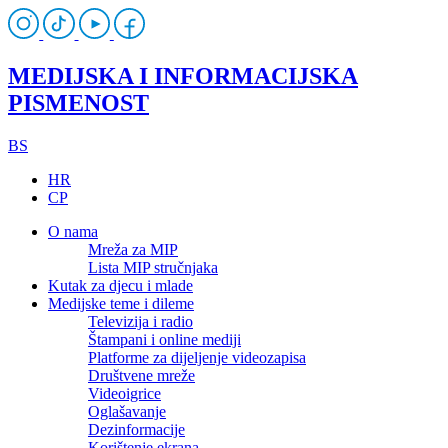
MEDIJSKA I INFORMACIJSKA
PISMENOST
BS
HR
CP
O nama
Mreža za MIP
Lista MIP stručnjaka
Kutak za djecu i mlade
Medijske teme i dileme
Televizija i radio
Štampani i online mediji
Platforme za dijeljenje videozapisa
Društvene mreže
Videoigrice
Oglašavanje
Dezinformacije
Korištenje ekrana