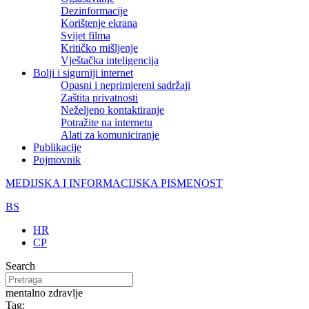
Dezinformacije
Korištenje ekrana
Svijet filma
Kritičko mišljenje
Vještačka inteligencija
Bolji i sigurniji internet
Opasni i neprimjereni sadržaji
Zaštita privatnosti
Neželjeno kontaktiranje
Potražite na internetu
Alati za komuniciranje
Publikacije
Pojmovnik
MEDIJSKA I INFORMACIJSKA PISMENOST
BS
HR
CP
Search
mentalno zdravlje
Tag: