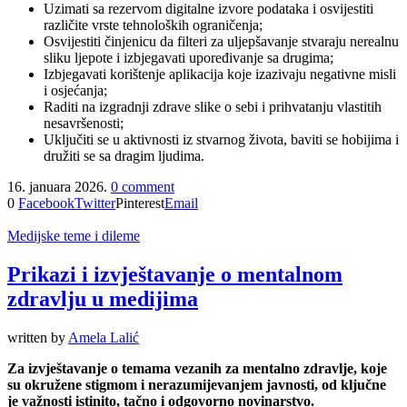
Uzimati sa rezervom digitalne izvore podataka i osvijestiti
različite vrste tehnoloških ograničenja;
Osvijestiti činjenicu da filteri za uljepšavanje stvaraju nerealnu
sliku ljepote i izbjegavati upoređivanje sa drugima;
Izbjegavati korištenje aplikacija koje izazivaju negativne misli
i osjećanja;
Raditi na izgradnji zdrave slike o sebi i prihvatanju vlastitih
nesavršenosti;
Uključiti se u aktivnosti iz stvarnog života, baviti se hobijima i
družiti se sa dragim ljudima.
16. januara 2026.
0 comment
0
Facebook
Twitter
Pinterest
Email
Medijske teme i dileme
Prikazi i izvještavanje o mentalnom
zdravlju u medijima
written by
Amela Lalić
Za izvještavanje o temama vezanih za mentalno zdravlje, koje
su okružene stigmom i nerazumijevanjem javnosti, od ključne
je važnosti istinito, tačno i odgovorno novinarstvo.