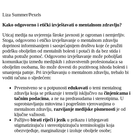
Liza Summer/Pexels
Kako odgovorno i etički izvještavati o mentalnom zdravlju?
Uticaj medija na uvjerenja široke javnosti je ogroman i nemjerljiv.
Stoga, odgovorno i etičko izvještavanje o mentalnom zdravlju
doprinosi informisanijem i saosjećajnijem društvu koje će pružiti
podršku oboljelim od mentalnih bolesti i potaći ih da bez stida i
straha potraže pomoć. Odgovorno izvještavanje može poboljšati
komunikaciju između medijskih i zdravstvenih profesionalaca sa
oboljelim osobama, što može dovesti do pozitivnog ishoda bolesti i
smanjenja patnje. Pri izvještavanju o mentalnom zdravlju, trebalo bi
voditi računa o sljedećem:
Prvenstveno se u potpunosti
edukovati
o temi mentalnog
zdravlja koja se prikazuje i temelji isključivo na
činjenicama i
tačnim podacima
, a ne na predrasudama i stereotipima. U
suprotstavljanju mitovima i pogrešnim vjerovanjima o
mentalnom zdravlju,
razvijanje medijske pismenosti
je od
ključne važnosti.
Pažljivo
birati riječi i jezik
u prikazu i izbjegavati
stigmatizirajuću i stereotipizirajuću terminologiju koja
obezvrjeđuje, marginalizuje i izoluje oboljele osobe;