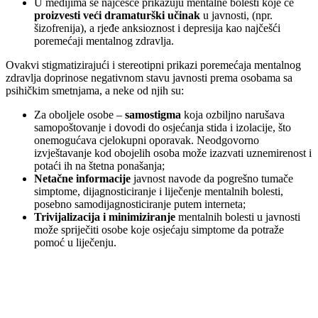
U medijima se najčešće prikazuju mentalne bolesti koje će
proizvesti veći dramaturški učinak
u javnosti, (npr.
šizofrenija), a rjeđe anksioznost i depresija kao najčešći
poremećaji mentalnog zdravlja.
Ovakvi stigmatizirajući i stereotipni prikazi poremećaja mentalnog
zdravlja doprinose negativnom stavu javnosti prema osobama sa
psihičkim smetnjama, a neke od njih su:
Za oboljele osobe –
samostigma
koja ozbiljno narušava
samopoštovanje i dovodi do osjećanja stida i izolacije, što
onemogućava cjelokupni oporavak. Neodgovorno
izvještavanje kod obojelih osoba može izazvati uznemirenost i
potaći ih na štetna ponašanja;
Netačne informacije
javnost navode da pogrešno tumače
simptome, dijagnosticiranje i liječenje mentalnih bolesti,
posebno samodijagnosticiranje putem interneta;
Trivijalizacija i minimiziranje
mentalnih bolesti u javnosti
može spriječiti osobe koje osjećaju simptome da potraže
pomoć u liječenju.