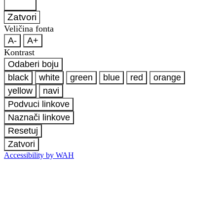
Zatvori
Veličina fonta
A-
A+
Kontrast
Odaberi boju
black
white
green
blue
red
orange
yellow
navi
Podvuci linkove
Naznači linkove
Resetuj
Zatvori
Accessibility by WAH