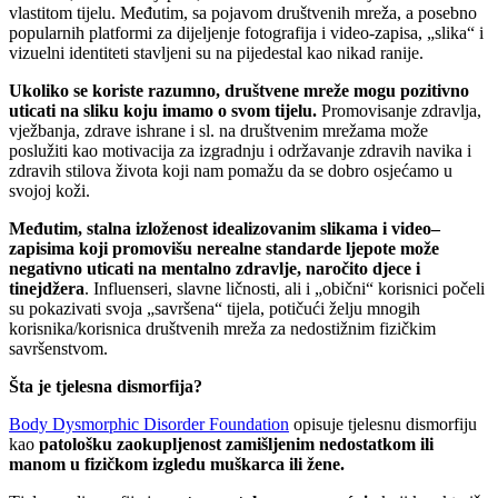
vlastitom tijelu. Međutim, sa pojavom društvenih mreža, a posebno
popularnih platformi za dijeljenje fotografija i video-zapisa, „slika“ i
vizuelni identiteti stavljeni su na pijedestal kao nikad ranije.
Ukoliko
se koriste
razumno
, društvene mreže mogu pozitivno
uticati na sliku
koju imamo
o
svom
tijelu.
Promovisanje zdravlja,
vježbanja, zdrave ishrane i sl. na društvenim mrežama može
poslužiti kao motivacija za izgradnju i održavanje zdravih navika i
zdravih stilova života koji nam pomažu da se dobro osjećamo u
svojoj koži.
Međutim, s
talna izloženost idealizovanim slikama i video
–
zapisima
koji promovišu nerealne standarde ljepote
može
negativno uticati
na mentalno zdravlje
,
naročito
djec
e
i
tinejdžer
a
. Influenseri, slavne ličnosti, ali i „obični“ korisnici počeli
su pokazivati svoja „savršena“ tijela, potičući želju mnogih
korisnika/korisnica društvenih mreža za nedostižnim fizičkim
savršenstvom.
Šta je tjelesna dismorf
ija
?
Body Dysmorphic Disorder Foundation
opisuje tjelesnu dismorfiju
kao
patološku
zaokupljenost zamišljenim nedostatkom ili
manom u fizičkom izgledu
muškarca ili žene.