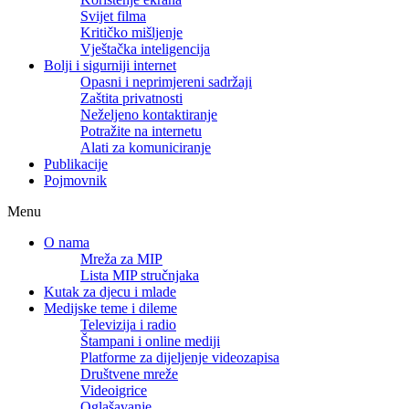
Svijet filma
Kritičko mišljenje
Vještačka inteligencija
Bolji i sigurniji internet
Opasni i neprimjereni sadržaji
Zaštita privatnosti
Neželjeno kontaktiranje
Potražite na internetu
Alati za komuniciranje
Publikacije
Pojmovnik
Menu
O nama
Mreža za MIP
Lista MIP stručnjaka
Kutak za djecu i mlade
Medijske teme i dileme
Televizija i radio
Štampani i online mediji
Platforme za dijeljenje videozapisa
Društvene mreže
Videoigrice
Oglašavanje