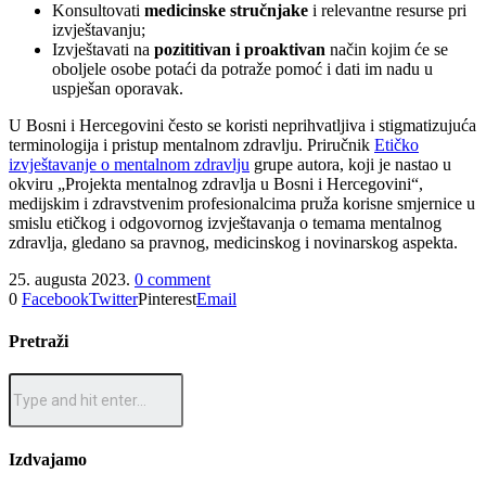
Konsultovati
medicinske stručnjake
i relevantne resurse pri
izvještavanju;
Izvještavati na
pozititivan i proaktivan
način kojim će se
oboljele osobe potaći da potraže pomoć i dati im nadu u
uspješan oporavak.
U Bosni i Hercegovini često se koristi neprihvatljiva i stigmatizujuća
terminologija i pristup mentalnom zdravlju. Priručnik
Etičko
izvještavanje o mentalnom zdravlju
grupe autora, koji je nastao u
okviru „Projekta mentalnog zdravlja u Bosni i Hercegovini“,
medijskim i zdravstvenim profesionalcima pruža korisne smjernice u
smislu etičkog i odgovornog izvještavanja o temama mentalnog
zdravlja, gledano sa pravnog, medicinskog i novinarskog aspekta.
25. augusta 2023.
0 comment
0
Facebook
Twitter
Pinterest
Email
Pretraži
Izdvajamo