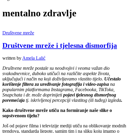
mentalno zdravlje
Društvene mreže
Društvene mreže i tjelesna dismorfija
written by
Amela Lalić
D
ruštvene mreže postale su neodvojivi i veoma važan dio
svakodnevnice,
duboko utiču
ći
na različite aspekte
života
,
uključujući i
način na koji doživljavamo vlastito
tijel
o
.
Učestalo
k
orištenje filtera za uređivanje fotografija i video-zapisa
na
popularnim platformama Instagrama, Facebooka, TikToka,
Snapchata i dr. mo
že
doprinijeti
pojavi
tjelesnog dismorfnog
poremećaja
tj.
iskrivljenoj percepciji vlastitog (i
li
tuđeg) izgleda
.
Kako društvene mreže utiču na
formiranje naše
slik
e o
sopstven
om
tijel
u
?
Još od pojave filma i televizije mediji utiču na oblikovanje modnih
trendova, standarda ljepote, samim tim i na sliku koju imamo o