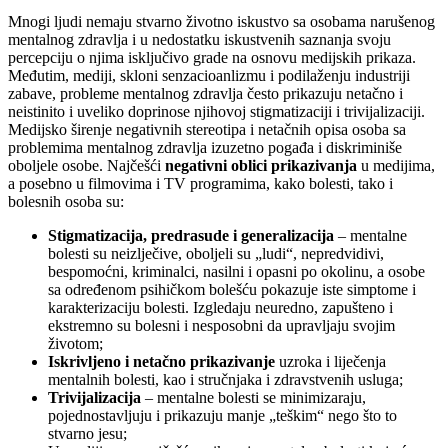
Mnogi ljudi nemaju stvarno životno iskustvo sa osobama narušenog
mentalnog zdravlja i u nedostatku iskustvenih saznanja svoju
percepciju o njima isključivo grade na osnovu medijskih prikaza.
Međutim, mediji, skloni senzacioanlizmu i podilaženju industriji
zabave, probleme mentalnog zdravlja često prikazuju netačno i
neistinito i uveliko doprinose njihovoj stigmatizaciji i trivijalizaciji.
Medijsko širenje negativnih stereotipa i netačnih opisa osoba sa
problemima mentalnog zdravlja izuzetno pogađa i diskriminiše
oboljele osobe. Najčešći
negativni oblici prikazivanja
u medijima,
a posebno u filmovima i TV programima, kako bolesti, tako i
bolesnih osoba su:
Stigmatizacija, predrasude i generalizacija
– mentalne
bolesti su neizlječive, oboljeli su „ludi“, nepredvidivi,
bespomoćni, kriminalci, nasilni i opasni po okolinu, a osobe
sa određenom psihičkom bolešću pokazuje iste simptome i
karakterizaciju bolesti. Izgledaju neuredno, zapušteno i
ekstremno su bolesni i nesposobni da upravljaju svojim
životom;
Iskrivljeno i netačno prikazivanje
uzroka i liječenja
mentalnih bolesti, kao i stručnjaka i zdravstvenih usluga;
Trivijalizacija
– mentalne bolesti se minimizaraju,
pojednostavljuju i prikazuju manje „teškim“ nego što to
stvarno jesu;