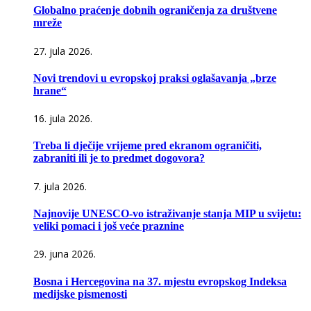
Globalno praćenje dobnih ograničenja za društvene
mreže
27. jula 2026.
Novi trendovi u evropskoj praksi oglašavanja „brze
hrane“
16. jula 2026.
Treba li dječije vrijeme pred ekranom ograničiti,
zabraniti ili je to predmet dogovora?
7. jula 2026.
Najnovije UNESCO-vo istraživanje stanja MIP u svijetu:
veliki pomaci i još veće praznine
29. juna 2026.
Bosna i Hercegovina na 37. mjestu evropskog Indeksa
medijske pismenosti