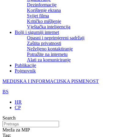
Dezinformacije
Korištenje ekrana
Svijet filma
Kritičko mišljenje
Vještačka inteligencija
Bolji i sigurniji internet
Opasni i neprimjereni sadržaji
Zaštita privatnosti
Neželjeno kontaktiranje
Potražite na internetu
Alati za komuniciranje
Publikacije
Pojmovnik
MEDIJSKA I INFORMACIJSKA PISMENOST
BS
HR
CP
Search
Mreža za MIP
Tag: