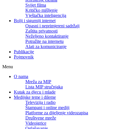
Svijet filma
Kritičko mišljenje
Vještačka inteligencija
Bolji i sigurniji internet
Opasni i neprimjereni sadržaji
Zaštita privatnosti
Neželjeno kontaktiranje
Potražite na internetu
Alati za komuniciranje
Publikacije
Pojmovnik
Menu
O nama
Mreža za MIP
Lista MIP stručnjaka
Kutak za djecu i mlade
Medijske teme i dileme
Televizija i radio
Štampani i online mediji
Platforme za dijeljenje videozapisa
Društvene mreže
Videoigrice
Oglašavanje