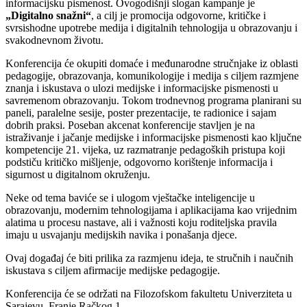
informacijsku pismenost. Ovogodišnji slogan kampanje je
„Digitalno snažni“
, a cilj je promocija odgovorne, kritičke i
svrsishodne upotrebe medija i digitalnih tehnologija u obrazovanju i
svakodnevnom životu.
Konferencija će okupiti domaće i međunarodne stručnjake iz oblasti
pedagogije, obrazovanja, komunikologije i medija s ciljem razmjene
znanja i iskustava o ulozi medijske i informacijske pismenosti u
savremenom obrazovanju. Tokom trodnevnog programa planirani su
paneli, paralelne sesije, poster prezentacije, te radionice i sajam
dobrih praksi. Poseban akcenat konferencije stavljen je na
istraživanje i jačanje medijske i informacijske pismenosti kao ključne
kompetencije 21. vijeka, uz razmatranje pedagoških pristupa koji
podstiču kritičko mišljenje, odgovorno korištenje informacija i
sigurnost u digitalnom okruženju.
Neke od tema baviće se i ulogom vještačke inteligencije u
obrazovanju, modernim tehnologijama i aplikacijama kao vrijednim
alatima u procesu nastave, ali i važnosti koju roditeljska pravila
imaju u usvajanju medijskih navika i ponašanja djece.
Ovaj događaj će biti prilika za razmjenu ideja, te stručnih i naučnih
iskustava s ciljem afirmacije medijske pedagogije.
Konferencija će se održati na Filozofskom fakultetu Univerziteta u
Sarajevu, Franje Račkog 1.