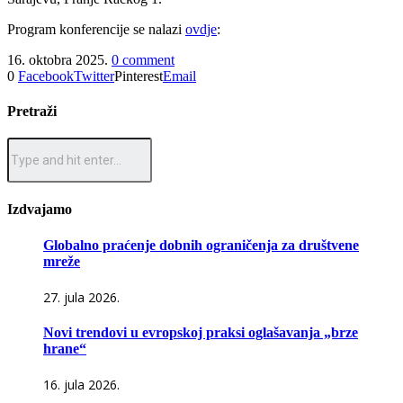
Program konferencije se nalazi
ovdje
:
16. oktobra 2025.
0 comment
0
Facebook
Twitter
Pinterest
Email
Pretraži
Izdvajamo
Globalno praćenje dobnih ograničenja za društvene
mreže
27. jula 2026.
Novi trendovi u evropskoj praksi oglašavanja „brze
hrane“
16. jula 2026.