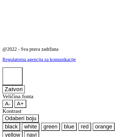
@2022 - Sva prava zadržana
Regulatorna agencija za komunikacije
Zatvori
Veličina fonta
A-
A+
Kontrast
Odaberi boju
black
white
green
blue
red
orange
yellow
navi