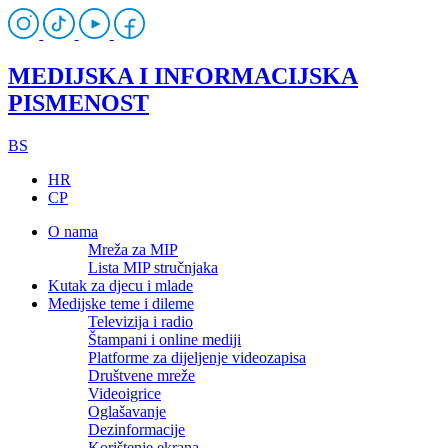
MEDIJSKA I INFORMACIJSKA
PISMENOST
BS
HR
CP
O nama
Mreža za MIP
Lista MIP stručnjaka
Kutak za djecu i mlade
Medijske teme i dileme
Televizija i radio
Štampani i online mediji
Platforme za dijeljenje videozapisa
Društvene mreže
Videoigrice
Oglašavanje
Dezinformacije
Korištenje ekrana