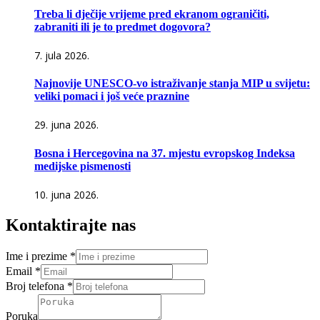
Treba li dječije vrijeme pred ekranom ograničiti,
zabraniti ili je to predmet dogovora?
7. jula 2026.
Najnovije UNESCO-vo istraživanje stanja MIP u svijetu:
veliki pomaci i još veće praznine
29. juna 2026.
Bosna i Hercegovina na 37. mjestu evropskog Indeksa
medijske pismenosti
10. juna 2026.
Kontaktirajte nas
Ime i prezime
*
Email
*
Broj telefona
*
Poruka