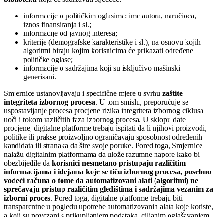
informacije o političkim oglasima: ime autora, naručioca,
iznos finansiranja i sl.;
informacije od javnog interesa;
kriterije (demografske karakteristike i sl.), na osnovu kojih
algoritmi biraju kojim korisnicima će prikazati određene
političke oglase;
informacije o sadržajima koji su isključivo mašinski
generisani.
Smjernice ustanovljavaju i specifične mjere u svrhu
zaštite
integriteta izbornog procesa
. U tom smislu, preporučuje se
uspostavljanje procesa procjene rizika integriteta izbornog ciklusa
uoči i tokom različitih faza izbornog procesa. U sklopu date
procjene, digitalne platforme trebaju ispitati da li njihovi proizvodi,
politike ili prakse proizvoljno ograničavaju sposobnost određenih
kandidata ili stranaka da šire svoje poruke. Pored toga, Smjernice
nalažu digitalnim platformama da ulože razumne napore kako bi
obezbijedile da
korisnici nesmetano pristupaju različitim
informacijama i idejama koje se tiču izbornog procesa,
posebno
vodeći računa o tome da automatizovani alati (algoritmi) ne
sprečavaju pristup različitim gledištima i sadržajima vezanim za
izborni proces
. Pored toga, digitalne platforme trebaju biti
transparentne u pogledu upotrebe automatizovanih alata koje koriste,
a koji su povezani s prikupljanjem podataka, ciljanim oglašavanjem,