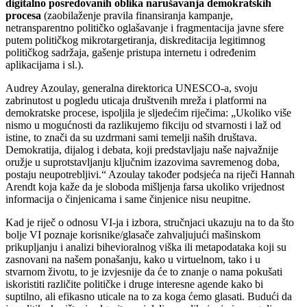
digitalno posredovanih oblika narušavanja demokratskih
procesa
(zaobilaženje pravila finansiranja kampanje,
netransparentno političko oglašavanje i fragmentacija javne sfere
putem političkog mikrotargetiranja, diskreditacija legitimnog
političkog sadržaja, gašenje pristupa internetu i određenim
aplikacijama i sl.).
Audrey Azoulay, generalna direktorica UNESCO-a, svoju
zabrinutost u pogledu uticaja društvenih mreža i platformi na
demokratske procese, ispoljila je sljedećim riječima: „Ukoliko više
nismo u mogućnosti da razlikujemo fikciju od stvarnosti i laž od
istine, to znači da su uzdrmani sami temelji naših društava.
Demokratija, dijalog i debata, koji predstavljaju naše najvažnije
oružje u suprotstavljanju ključnim izazovima savremenog doba,
postaju neupotrebljivi.“ Azoulay također podsjeća na riječi Hannah
Arendt koja kaže da je sloboda mišljenja farsa ukoliko vrijednost
informacija o činjenicama i same činjenice nisu neupitne.
Kad je riječ o odnosu VI-ja i izbora, stručnjaci ukazuju na to da što
bolje VI poznaje korisnike/glasače zahvaljujući mašinskom
prikupljanju i analizi bihevioralnog viška ili metapodataka koji su
zasnovani na našem ponašanju, kako u virtuelnom, tako i u
stvarnom životu, to je izvjesnije da će to znanje o nama pokušati
iskoristiti različite političke i druge interesne agende kako bi
suptilno, ali efikasno uticale na to za koga ćemo glasati. Budući da