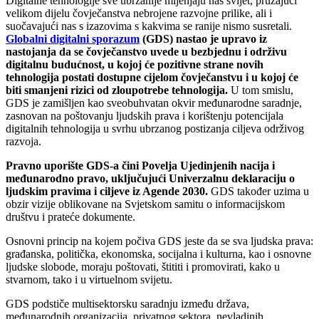
Digitalne tehnologije sve ubrzanije mijenjaju naš svijet, pružajući
velikom dijelu čovječanstva nebrojene razvojne prilike, ali i
suočavajući nas s izazovima s kakvima se ranije nismo susretali.
Globalni digitalni sporazum
(GDS) nastao je upravo iz
nastojanja da se čovječanstvo uvede u bezbjednu i održivu
digitalnu budućnost, u kojoj će pozitivne strane novih
tehnologija postati dostupne cijelom čovječanstvu i u kojoj će
biti smanjeni rizici od zloupotrebe tehnologija.
U tom smislu,
GDS je zamišljen kao sveobuhvatan okvir međunarodne saradnje,
zasnovan na poštovanju ljudskih prava i korištenju potencijala
digitalnih tehnologija u svrhu ubrzanog postizanja ciljeva održivog
razvoja.
Pravno uporište GDS-a čini Povelja Ujedinjenih nacija i
međunarodno pravo, uključujući Univerzalnu deklaraciju o
ljudskim pravima i ciljeve iz Agende 2030.
GDS također uzima u
obzir vizije oblikovane na Svjetskom samitu o informacijskom
društvu i prateće dokumente.
Osnovni princip na kojem počiva GDS jeste da se sva ljudska prava:
građanska, politička, ekonomska, socijalna i kulturna, kao i osnovne
ljudske slobode, moraju poštovati, štititi i promovirati, kako u
stvarnom, tako i u virtuelnom svijetu.
GDS podstiče multisektorsku saradnju između država,
međunarodnih organizacija, privatnog sektora, nevladinih