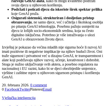
razvoju GenAI alata
, kako bi mogli kvalitetno podržati
svoju djecu u njihovom korištenju.
Podržati i poticati djecu da iskoriste širok spektar prilika
koje GenAI pruža.
Osigurati sistemski, strukturiran i dosljedan pristup
obrazovanju
, ne samo djece, već i učitelja i školskog osoblja
po pitanju GenAI tehnologija. Posebnu pažnju usmjeriti na
djecu iz lošijih socio-ekonomskih sredina, koja su često
digitalno isključena. Potrebno je više istraživanja o ulozi
GenAI u obrazovnom životu djece.
Izvještaj je pokazao da većina mladih nije sigurna hoće li razvoj AI
imati pozitivne ili negativne implikacije na njihov budući život. Oni
traže sigurnost i privatnost već u dizajnu GenAI, te transparentnost i
alate koji podržavaju njihov razvoj, učenje, kreativnost i dobrobit.
Stoga je nužno uključivanje svih aktera, a posebno regulatora na
nacionalnoj i EU razini, kako bi se djeci obezbijedile smjernice,
vještine i zaštitne mjere u njihovom sigurnom pristupu i korištenju
GenAI.
20. februara 2026.
0 comment
0
Facebook
Twitter
Pinterest
Email
Vještačka inteligencija