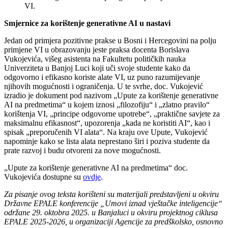
VI.
Smjernice za korištenje generativne AI u nastavi
Jedan od primjera pozitivne prakse u Bosni i Hercegovini na polju
primjene VI u obrazovanju jeste praksa docenta Borislava
Vukojevića, višeg asistenta na Fakultetu političkih nauka
Univerziteta u Banjoj Luci koji uči svoje studente kako da
odgovorno i efikasno koriste alate VI, uz puno razumijevanje
njihovih mogućnosti i ograničenja. U te svrhe, doc. Vukojević
izradio je dokument pod nazivom „Upute za korištenje generativne
AI na predmetima“ u kojem iznosi „filozofiju“ i „zlatno pravilo“
korištenja VI, „principe odgovorne upotrebe“, „praktične savjete za
maksimalnu efikasnost“, upozorenja „kada ne koristiti AI“, kao i
spisak „preporučenih VI alata“. Na kraju ove Upute, Vukojević
napominje kako se lista alata neprestano širi i poziva studente da
prate razvoj i budu otvoreni za nove mogućnosti.
„Upute za korištenje generativne AI na predmetima“ doc.
Vukojevića dostupne su
ovdje
.
Za pisanje ovog teksta korišteni su materijali predstavljeni u okviru
Državne EPALE konferencije „Umovi iznad vještačke inteligencije“
održane 29. oktobra 2025. u Banjaluci u okviru projektnog ciklusa
EPALE 2025-2026, u organizaciji Agencije za predškolsko, osnovno