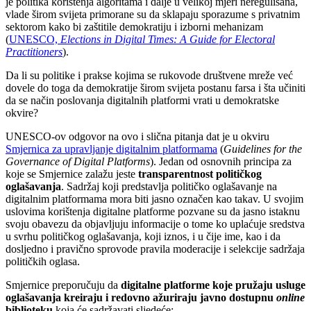
je politika korištenja algoritama i dalje u velikoj mjeri neregulisana,
vlade širom svijeta primorane su da sklapaju sporazume s privatnim
sektorom kako bi zaštitile demokratiju i izborni mehanizam
(
UNESCO,
Elections in Digital Times: A Guide for Electoral
Practitioners
).
Da li su politike i prakse kojima se rukovode društvene mreže već
dovele do toga da demokratije širom svijeta postanu farsa i šta učiniti
da se način poslovanja digitalnih platformi vrati u demokratske
okvire?
UNESCO-ov odgovor na ovo i slična pitanja dat je u okviru
Smjernica za upravljanje digitalnim platformama
(
Guidelines for the
Governance of Digital Platforms
). Jedan od osnovnih principa za
koje se Smjernice zalažu jeste
transparentnost političkog
oglašavanja
. Sadržaj koji predstavlja političko oglašavanje na
digitalnim platformama mora biti jasno označen kao takav. U svojim
uslovima korištenja digitalne platforme pozvane su da jasno istaknu
svoju obavezu da objavljuju informacije o tome ko uplaćuje sredstva
u svrhu političkog oglašavanja, koji iznos, i u čije ime, kao i da
dosljedno i pravično sprovode pravila moderacije i selekcije sadržaja
političkih oglasa.
Smjernice preporučuju da
digitalne platforme koje pružaju usluge
oglašavanja kreiraju i redovno ažuriraju javno dostupnu
online
biblioteku
koja će sadržavati sljedeće: