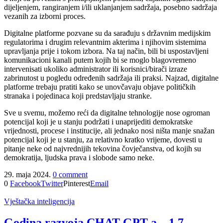
dijeljenjem, rangiranjem i/ili uklanjanjem sadržaja, posebno sadržaja
vezanih za izborni proces.
Digitalne platforme pozvane su da sarađuju s državnim medijskim
regulatorima i drugim relevantnim akterima i njihovim sistemima
upravljanja prije i tokom izbora. Na taj način, bili bi uspostavljeni
komunikacioni kanali putem kojih bi se moglo blagovremeno
intervenisati ukoliko administrator ili korisnici/birači izraze
zabrinutost u pogledu određenih sadržaja ili praksi. Najzad, digitalne
platforme trebaju pratiti kako se unovčavaju objave političkih
stranaka i pojedinaca koji predstavljaju stranke.
Sve u svemu, možemo reći da digitalne tehnologije nose ogroman
potencijal koji je u stanju podržati i unaprijediti demokratske
vrijednosti, procese i institucije, ali jednako nosi ništa manje snažan
potencijal koji je u stanju, za relativno kratko vrijeme, dovesti u
pitanje neke od najvrednijih tekovina čovječanstva, od kojih su
demokratija, ljudska prava i slobode samo neke.
29. maja 2024.
0 comment
0
Facebook
Twitter
Pinterest
Email
Vještačka inteligencija
Godina razvoja CHAT GPT-a – 1,7