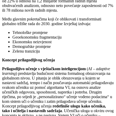
od 22% u odnosu na 1,2 milijarde formalnih radnih mjesta
obuhvaćenih analizom, odnosno neto povećanje zaposlenosti od 7%
ili 78 miliona novih radnih mjesta.
Među glavnim pokretačima koji će oblikovati i transformisati
globalno tržište rada do 2030. godine Izvještaj izdvaja:
Tehnološke promjene
Geoekonomsku fragmentaciju
Ekonomsku neizvjenost
Demografske promjene
Zelenu tranziciju
Koncept prilagodljivog učenja
Prilagodljivo učenje s vještačkom inteligencijom
(
AI – adaptive
learning
) predstavlja budućnost sistema formalnog obrazovanja na
globalnom nivou. U pitanju je oblik obrazovanja u kojem se
nastavni sadržaj, tempo i način poučavanja automatski prilagođavaju
svakom učeniku uz pomoć algoritama VI, na osnovu analize
učeničkih odgovora, sposobnosti, napretka i potreba. Drugim
riječima, po srijedi je „personalizirano“ učenje vođeno podacima“ u
kom sistem uči o učeniku i zatim prilagođava učenje učeniku.
Koncept prilagodljivog učenja
redefiniše ulogu kako učenika,
tako i učitelja i nastavnih sadržaja
. Učenička uloga u okviru ovog
koncepta je aktivna, a ne pasivna. Sistem VI uči o učeniku –