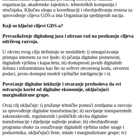
organizacija, akademske zajednice, tehnoloških kompanija i
stručnjaka. Ključnu ulogu u koordinaciji i obezbjeđivanju resursa za
sprovođenje ciljeva GDS-a ima Organizacija ujedinjenih nacija.
Koji su ključni ciljevi GDS-a?
Prevazilaženje digitalnog jaza i ubrzan rad na postizanju ciljeva
održivog razvoja.
U okviru ovog cilja definiraju se modaliteti: i) omogućavanja
pristupa internetu za sve ljude; ii) jačanja digitalne pismenosti,
digitalnih vještina i kapaciteta; iii) dostupnosti javnih digitalnih
dobara i infrastruktura kao što su softver otvorenog koda, otvoreni
podaci, javno dostupni modeli vještačke inteligencije i sl.
Povećanje digitalne inkluzije i stvaranje preduslova da svi
ostvaruju korist od digitalne ekonomije, uključujući
marginalizirane grupe.
Ovaj cilj uključuje: i) pružanje tehničke pomoći zemljama u razvoju
za sprovođenje digitalne transformacije; ii) razvijanje transparentnih
zakonodavnih, regulatornih i političkih okvira digitalne
transformacije i dijeljenje najbolje prakse; iii) obezbjeđivanje
programa obuke za osnaživanje digitalnih vještina radne snage i
poduzetnika, uključujući žene, mlade i marginalizirane grupe; iv)