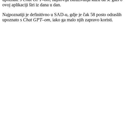
ovoj aplikaciji širi iz dana u dan.
Najpoznatiji je definitivno u SAD-u, gdje je čak 58 posto odraslih
upoznato s
Chat GPT
–
om
, iako ga malo njih zapravo koristi.