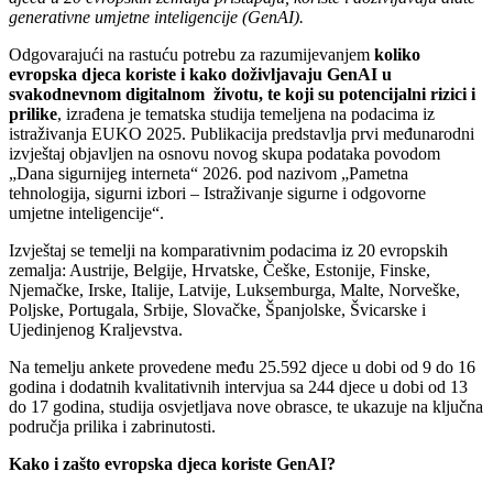
generativne umjetne inteligencije (GenAI).
Odgovarajući na rastuću potrebu za razumijevanjem
koliko
evropska djeca koriste i kako doživljavaju GenAI u
svakodnevnom digitalnom životu, te koji su potencijalni rizici i
prilike
, izrađena je tematska studija temeljena na podacima iz
istraživanja EUKO 2025. Publikacija predstavlja prvi međunarodni
izvještaj objavljen na osnovu novog skupa podataka povodom
„Dana sigurnijeg interneta“ 2026. pod nazivom „Pametna
tehnologija, sigurni izbori – Istraživanje sigurne i odgovorne
umjetne inteligencije“.
Izvještaj se temelji na komparativnim podacima iz 20 evropskih
zemalja: Austrije, Belgije, Hrvatske, Češke, Estonije, Finske,
Njemačke, Irske, Italije, Latvije, Luksemburga, Malte, Norveške,
Poljske, Portugala, Srbije, Slovačke, Španjolske, Švicarske i
Ujedinjenog Kraljevstva.
Na temelju ankete provedene među 25.592 djece u dobi od 9 do 16
godina i dodatnih kvalitativnih intervjua sa 244 djece u dobi od 13
do 17 godina, studija osvjetljava nove obrasce, te ukazuje na ključna
područja prilika i zabrinutosti.
Kako i zašto evropska djeca koriste GenAI?