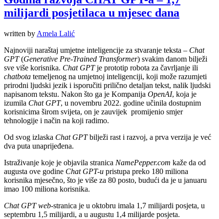
milijardi posjetilaca u mjesec dana
written by
Amela Lalić
Najnoviji naraštaj umjetne inteligencije za stvaranje teksta ‒
Chat
GPT
(
Generative Pre-Trained
Transformer
) svakim danom bilježi
sve više korisnika.
Chat GPT
je prototip robota za čavrljanje ili
chatbota
temeljenog na umjetnoj inteligenciji, koji može razumjeti
prirodni ljudski jezik i isporučiti prilično detaljan tekst, nalik ljudski
napisanom tekstu. Nakon što ga je Kompanija
OpenAI
, koja je
izumila
Chat GPT
, u novembru 2022. godine učinila dostupnim
korisnicima širom svijeta, on je zauvijek promijenio smjer
tehnologije i način na koji radimo.
Od svog izlaska
Chat GPT
bilježi rast i razvoj, a prva verzija je već
dva puta unaprijeđena.
Istraživanje koje je objavila stranica
NamePepper.com
kaže da od
augusta ove godine
Chat GPT-u
pristupa preko 180 miliona
korisnika mjesečno, što je više za 80 posto, budući da je u januaru
imao 100 miliona korisnika.
Chat GPT
web
-stranica je u oktobru imala 1,7 milijardi posjeta, u
septembru 1,5 milijardi, a u augustu 1,4 milijarde posjeta.