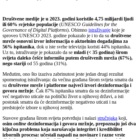
Društvene medije je u 2023. godini koristilo 4,75 milijardi ljudi
ili 60% svjetske populacije
(
UNESCO Guidelines for the
Governance of Digital Platforms
). Obimno
istraživanje
koje je
sproveo UNESCO 2023. godine pokazalo je i to da su
društvene
mreže osnovni izvor informacija o aktuelnim događajima za
56% ispitanika
, dok u iste svrhe televiziju koristi 44% ispitanika.
Uz to, istraživanje je pokazalo da se
mladi (< 35 godina) širom
svijeta daleko češće informišu putem društvenih mreža (67%),
nego stariji
od 55 godina (31%).
Međutim, ono što izaziva zabrinutost jeste jedan drugi rezultat
spomenutog istraživanja: da većina građana širom svijeta smatra da
su
društvene mreže i platforme najveći izvori dezinformacija i
govora mržnje
. Čak 87% ispitanika smatra da su dezinformacije
već negativno uticale na politički život u njihovoj državi, a isti
postotak smatra da će dezinformacije negativno uticati i na
predstojeće izbore u njihovoj zemlji.
Stavove građana širom svijeta potvrđuju i nalazi
stručnjaka
koji,
osim
online
dezinformacija i govora mržnje, prepoznaju još dva
ključna problema koja narušavaju integritet i kredibilitet
izbornih procesa: učestali napadi na novinare i razne vrste