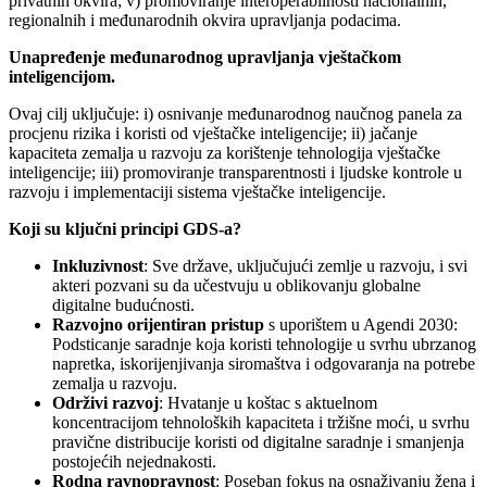
privatnih okvira; v) promoviranje interoperabilnosti nacionalnih,
regionalnih i međunarodnih okvira upravljanja podacima.
Unapređenje međunarodnog upravljanja vještačkom
inteligencijom.
Ovaj cilj uključuje: i) osnivanje međunarodnog naučnog panela za
procjenu rizika i koristi od vještačke inteligencije; ii) jačanje
kapaciteta zemalja u razvoju za korištenje tehnologija vještačke
inteligencije; iii) promoviranje transparentnosti i ljudske kontrole u
razvoju i implementaciji sistema vještačke inteligencije.
Koji su ključni principi GDS-a?
Inkluzivnost
: Sve države, uključujući zemlje u razvoju, i svi
akteri pozvani su da učestvuju u oblikovanju globalne
digitalne budućnosti.
Razvojno orijentiran pristup
s uporištem u Agendi 2030:
Podsticanje saradnje koja koristi tehnologije u svrhu ubrzanog
napretka, iskorijenjivanja siromaštva i odgovaranja na potrebe
zemalja u razvoju.
Održivi razvoj
: Hvatanje u koštac s aktuelnom
koncentracijom tehnoloških kapaciteta i tržišne moći, u svrhu
pravične distribucije koristi od digitalne saradnje i smanjenja
postojećih nejednakosti.
Rodna ravnopravnost
: Poseban fokus na osnaživanju žena i