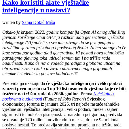
Kako koristiti alate vještačke
inteligencije u nastavi?
written by
Sanja Dokić-Mrša
Otkako je krajem 2022. godine kompanija Open AI omogućila široj
javnosti korištenje Chat GPT-ja različiti alati generativne vještačke
inteligencije (VI) počeli su sve intenzivnije da se primjenjuju u
različitim sferama privatnog i poslovnog života. Nema sumnje da će
kroz svega par godina alati generativne VI postati nova tehnološka
paradigma glavnog toka utičući samim tim i na tržište rada
budućnosti. Kako će nova vodeća paradigma globalno uticati na
obrazovni sistem i kako država i nastavnici mogu pripremati
učenike i studente za poslove budućnosti?
Predviđanja ukazuju da će
vještačka inteligencija i veliki podaci
zauzeti prvo mjesto na Top 10 listi osnovnih vještina koje će biti
tražene na tržištu rada do 2030. godine
. Prema
Izvještaju o
poslovima budućnosti
(
Future of Jobs Report
) Svjetskog
ekonomskog foruma iz januara 2025. tri najbrže rastuće tehničke
vještine su: vještačka inteligencija i veliki podaci, mreže i sajber
sigurnost i tehnološka pismenost. U narednih pet godina, predviđa
se otvaranje 170 miliona novih radnih mjesta, dok će 92 miliona
poslova nestati. To predstavlja strukturnu promjenu na tržištu rada