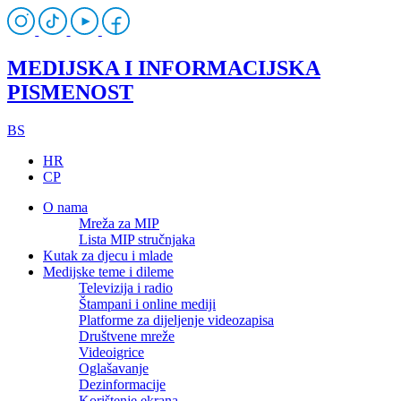
MEDIJSKA I INFORMACIJSKA
PISMENOST
BS
HR
CP
O nama
Mreža za MIP
Lista MIP stručnjaka
Kutak za djecu i mlade
Medijske teme i dileme
Televizija i radio
Štampani i online mediji
Platforme za dijeljenje videozapisa
Društvene mreže
Videoigrice
Oglašavanje
Dezinformacije
Korištenje ekrana