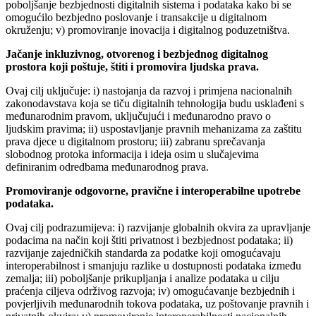
poboljšanje bezbjednosti digitalnih sistema i podataka kako bi se
omogućilo bezbjedno poslovanje i transakcije u digitalnom
okruženju; v) promoviranje inovacija i digitalnog poduzetništva.
Jačanje inkluzivnog, otvorenog i bezbjednog digitalnog
prostora koji poštuje, štiti i promovira ljudska prava.
Ovaj cilj uključuje: i) nastojanja da razvoj i primjena nacionalnih
zakonodavstava koja se tiču digitalnih tehnologija budu usklađeni s
međunarodnim pravom, uključujući i međunarodno pravo o
ljudskim pravima; ii) uspostavljanje pravnih mehanizama za zaštitu
prava djece u digitalnom prostoru; iii) zabranu sprečavanja
slobodnog protoka informacija i ideja osim u slučajevima
definiranim odredbama međunarodnog prava.
Promoviranje odgovorne, pravične i interoperabilne upotrebe
podataka.
Ovaj cilj podrazumijeva: i) razvijanje globalnih okvira za upravljanje
podacima na način koji štiti privatnost i bezbjednost podataka; ii)
razvijanje zajedničkih standarda za podatke koji omogućavaju
interoperabilnost i smanjuju razlike u dostupnosti podataka između
zemalja; iii) poboljšanje prikupljanja i analize podataka u cilju
praćenja ciljeva održivog razvoja; iv) omogućavanje bezbjednih i
povjerljivih međunarodnih tokova podataka, uz poštovanje pravnih i