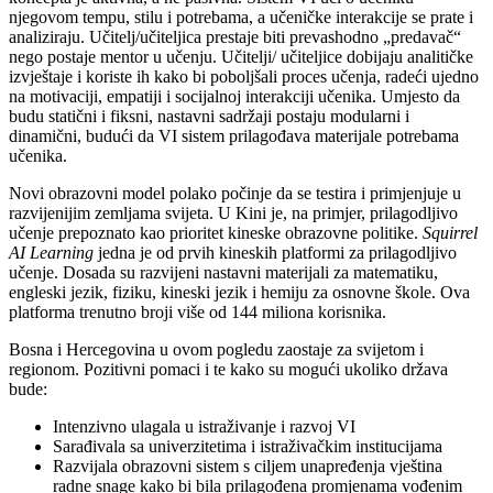
njegovom tempu, stilu i potrebama, a učeničke interakcije se prate i
analiziraju. Učitelj/učiteljica prestaje biti prevashodno „predavač“
nego postaje mentor u učenju. Učitelji/ učiteljice dobijaju analitičke
izvještaje i koriste ih kako bi poboljšali proces učenja, radeći ujedno
na motivaciji, empatiji i socijalnoj interakciji učenika. Umjesto da
budu statični i fiksni, nastavni sadržaji postaju modularni i
dinamični, budući da VI sistem prilagođava materijale potrebama
učenika.
Novi obrazovni model polako počinje da se testira i primjenjuje u
razvijenijim zemljama svijeta. U Kini je, na primjer, prilagodljivo
učenje prepoznato kao prioritet kineske obrazovne politike.
Squirrel
AI Learning
jedna je od prvih kineskih platformi za prilagodljivo
učenje. Dosada su razvijeni nastavni materijali za matematiku,
engleski jezik, fiziku, kineski jezik i hemiju za osnovne škole. Ova
platforma trenutno broji više od 144 miliona korisnika.
Bosna i Hercegovina u ovom pogledu zaostaje za svijetom i
regionom. Pozitivni pomaci i te kako su mogući ukoliko država
bude:
Intenzivno ulagala u istraživanje i razvoj VI
Sarađivala sa univerzitetima i istraživačkim institucijama
Razvijala obrazovni sistem s ciljem unapređenja vještina
radne snage kako bi bila prilagođena promjenama vođenim