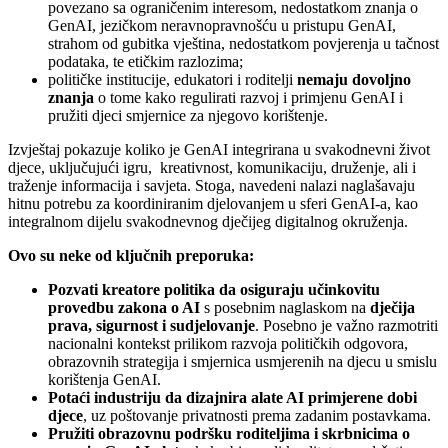
povezano sa ograničenim interesom, nedostatkom znanja o
GenAI, jezičkom neravnopravnošću u pristupu GenAI,
strahom od gubitka vještina, nedostatkom povjerenja u tačnost
podataka, te etičkim razlozima;
političke institucije, edukatori i roditelji
nemaju dovoljno
znanja
o tome kako regulirati razvoj i primjenu GenAI i
pružiti djeci smjernice za njegovo korištenje.
Izvještaj pokazuje koliko je GenAI integrirana u svakodnevni život
djece, uključujući igru, kreativnost, komunikaciju, druženje, ali i
traženje informacija i savjeta. Stoga, navedeni nalazi naglašavaju
hitnu potrebu za koordiniranim djelovanjem u sferi GenAI-a, kao
integralnom dijelu svakodnevnog dječijeg digitalnog okruženja.
Ovo su neke od ključnih preporuka:
Pozvati kreatore politika da osiguraju učinkovitu
provedbu zakona o AI
s posebnim naglaskom na
dječija
prava, sigurnost i sudjelovanje
. Posebno je važno razmotriti
nacionalni kontekst prilikom razvoja političkih odgovora,
obrazovnih strategija i smjernica usmjerenih na djecu u smislu
korištenja GenAI.
Potaći industriju da dizajnira alate AI primjerene dobi
djece
, uz poštovanje privatnosti prema zadanim postavkama.
Pružiti obrazovnu podršku roditeljima i skrbnicima o