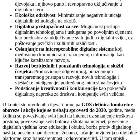
djevojaka i njihovo puno i ravnopravno uključivanje u
digitalnu sferu.
Ekološka održivost
: Minimiziranje negativnih uticaja
digitalnih tehnologija na okoliš.
Digitalna pristupačnost za sve
: Mogućnost pristupa
digitalnim tehnologijama i uslugama po povoljnim cijenama
kao preduslov za uključivanje svih ljudi u digitalni svijet, uz
poštovanje jezičkih i kulturnih različitosti.
Oslanjanje na interoperabilne digitalne sisteme
koji
međusobno komuniciraju i razmjenjuju informacije kao
ključne katalizatore razvoja.
Razvoj bezbjednih i pouzdanih tehnologija u službi
čovjeka:
Promoviranje odgovornog, pouzdanog i
transparentnog pristupa u razvoju novih tehnologija i
vještačke inteligencije, podređenog interesima čovjeka.
Podsticanje kreativnosti i konkurencije
kao pokretača
digitalnog napretka za društva i kompanije svih veličina.
U kontekstu utvrđenih ciljeva i principa
GDS definira konkretne
obaveze i akcije koje se trebaju sprovesti do 2030.
godine, među
kojima su povezivanje svih ljudi na internet uz smanjenje troškova
pristupa, povezivanje svih bolnica i škola na internet, povećanje
digitalnih vještina kroz edukaciju i obuku, borba protiv digitalnog
nasilja, posebno nad djecom i ženama, jačanje povjerenja u digitalne
platforme kroz transparentnost i odgovornost itd. U tom smislu,