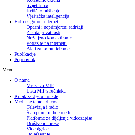
Svijet filma
Kritičko mišljenje
Vještačka inteligencija
Bolji i sigurniji internet
Opasni i neprimjereni sadržaji
Zaštita privatnosti
Neželjeno kontaktiranje
Potražite na internetu
Alati za komuniciranje
Publikacije
Pojmovnik
Menu
O nama
Mreža za MIP
Lista MIP stručnjaka
Kutak za djecu i mlade
Medijske teme i dileme
Televizija i radio
Štampani i online mediji
Platforme za dijeljenje videozapisa
Društvene mreže
Videoigrice
Oglašavanje