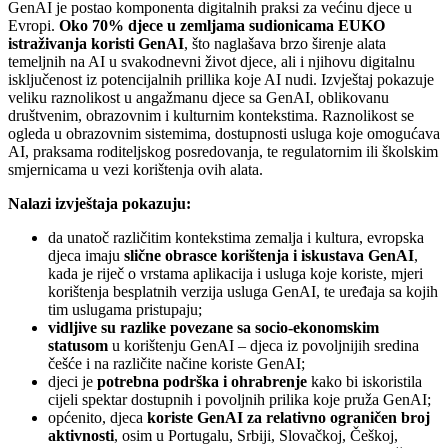
GenAI je postao komponenta digitalnih praksi za većinu djece u
Evropi.
Oko 70% djece u zemljama sudionicama EUKO
istraživanja koristi GenAI
, što naglašava brzo širenje alata
temeljnih na AI u svakodnevni život djece, ali i njihovu digitalnu
isključenost iz potencijalnih prillika koje AI nudi. Izvještaj pokazuje
veliku raznolikost u angažmanu djece sa GenAI, oblikovanu
društvenim, obrazovnim i kulturnim kontekstima. Raznolikost se
ogleda u obrazovnim sistemima, dostupnosti usluga koje omogućava
AI, praksama roditeljskog posredovanja, te regulatornim ili školskim
smjernicama u vezi korištenja ovih alata.
Nalazi izvještaja pokazuju:
da unatoč različitim kontekstima zemalja i kultura, evropska
djeca imaju
slične obrasce korištenja i iskustava GenAI
,
kada je riječ o vrstama aplikacija i usluga koje koriste, mjeri
korištenja besplatnih verzija usluga GenAI, te uređaja sa kojih
tim uslugama pristupaju;
vidljive su razlike povezane sa socio-ekonomskim
statusom
u korištenju GenAI – djeca iz povoljnijih sredina
češće i na različite načine koriste GenAI;
djeci je
potrebna podrška i ohrabrenje
kako bi iskoristila
cijeli spektar dostupnih i povoljnih prilika koje pruža GenAI;
općenito, djeca
koriste GenAI za relativno ograničen broj
aktivnosti
, osim u Portugalu, Srbiji, Slovačkoj, Češkoj,