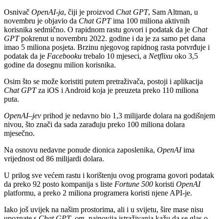
Osnivač
OpenAI-ja
, čiji je proizvod
Chat GPT
, Sam Altman, u
novembru je objavio da
Chat GPT
ima 100 miliona aktivnih
korisnika sedmično. O rapidnom rastu govori i podatak da je
Chat
GPT
pokrenut u novembru 2022. godine i da je za samo pet dana
imao 5 miliona posjeta. Brzinu njegovog rapidnog rasta potvrđuje i
podatak da je
Facebooku
trebalo 10 mjeseci, a
Netflixu
oko 3,5
godine da dosegnu milion korisnika.
Osim što se može koristiti putem pretraživača, postoji i aplikacija
Chat GPT
za iOS i Android koja je preuzeta preko 110 miliona
puta.
OpenAI
–
jev
prihod je nedavno bio 1,3 milijarde dolara na godišnjem
nivou, što znači da sada zarađuju preko 100 miliona dolara
mjesečno.
Na osnovu nedavne ponude dionica zaposlenika,
OpenAI
ima
vrijednost od 86 milijardi dolara.
U prilog sve većem rastu i korištenju ovog programa govori podatak
da preko 92 posto kompanija s liste
Fortune
500
koristi
OpenAI
platformu, a preko 2 miliona programera koristi njene API-je.
Iako još uvijek na našim prostorima, ali i u svijetu, šire mase nisu
upoznate s
Chat GPT
–
om
, najnovija istraživanja kažu da se glas o