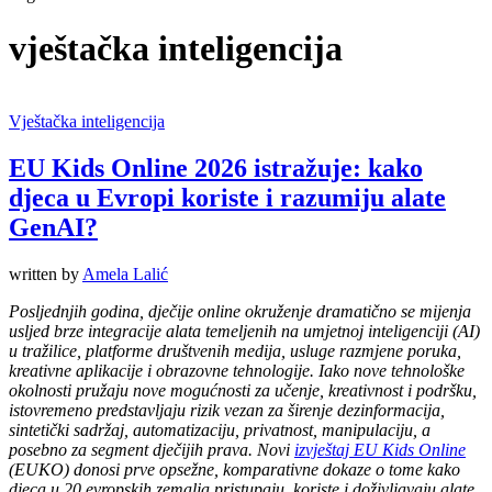
vještačka inteligencija
Vještačka inteligencija
EU Kids Online 2026 istražuje: kako
djeca u Evropi koriste i razumiju alate
GenAI?
written by
Amela Lalić
Posljednjih godina, dječije online okruženje dramatično se mijenja
usljed brze integracije alata temeljenih na umjetnoj inteligenciji (AI)
u tražilice, platforme društvenih medija, usluge razmjene poruka,
kreativne aplikacije i obrazovne tehnologije. Iako nove tehnološke
okolnosti pružaju nove mogućnosti za učenje, kreativnost i podršku,
istovremeno predstavljaju rizik vezan za širenje dezinformacija,
sintetički sadržaj, automatizaciju, privatnost, manipulaciju, a
posebno za segment dječijih prava. Novi
izvještaj EU Kids Online
(EUKO) donosi prve opsežne, komparativne dokaze o tome kako
djeca u 20 evropskih zemalja pristupaju, koriste i doživljavaju alate