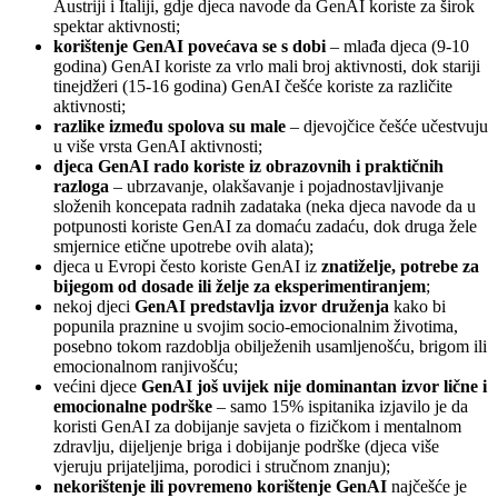
Austriji i Italiji, gdje djeca navode da GenAI koriste za širok
spektar aktivnosti;
korištenje GenAI povećava se s dobi
– mlađa djeca (9-10
godina) GenAI koriste za vrlo mali broj aktivnosti, dok stariji
tinejdžeri (15-16 godina) GenAI češće koriste za različite
aktivnosti;
razlike između spolova su male
– djevojčice češće učestvuju
u više vrsta GenAI aktivnosti;
djeca GenAI rado koriste
iz obrazovnih i praktičnih
razloga
– ubrzavanje, olakšavanje i pojadnostavljivanje
složenih koncepata radnih zadataka (neka djeca navode da u
potpunosti koriste GenAI za domaću zadaću, dok druga žele
smjernice etične upotrebe ovih alata);
djeca u Evropi često koriste GenAI iz
znatiželje, potrebe za
bijegom od dosade ili želje za eksperimentiranjem
;
nekoj djeci
GenAI
predstavlja izvor druženja
kako bi
popunila praznine u svojim socio-emocionalnim životima,
posebno tokom razdoblja obilježenih usamljenošću, brigom ili
emocionalnom ranjivošću;
većini djece
GenAI još uvijek
nije dominantan izvor lične i
emocionalne podrške
– samo 15% ispitanika izjavilo je da
koristi GenAI za dobijanje savjeta o fizičkom i mentalnom
zdravlju, dijeljenje briga i dobijanje podrške (djeca više
vjeruju prijateljima, porodici i stručnom znanju);
nekorištenje ili povremeno korištenje GenAI
najčešće je