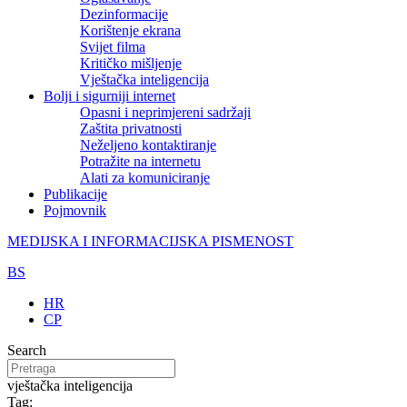
Dezinformacije
Korištenje ekrana
Svijet filma
Kritičko mišljenje
Vještačka inteligencija
Bolji i sigurniji internet
Opasni i neprimjereni sadržaji
Zaštita privatnosti
Neželjeno kontaktiranje
Potražite na internetu
Alati za komuniciranje
Publikacije
Pojmovnik
MEDIJSKA I INFORMACIJSKA PISMENOST
BS
HR
CP
Search
vještačka inteligencija
Tag: