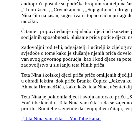
audiopriče postale su podrška brojnim roditeljima šir
„Trnoružicu“, „Crvenkapicu“, „Snjeguljicu“ i druge p
Nina čita na jasan, sugestivan i topao način prilago
muziku.
Čitanje i pripovijedanje najmlađoj djeci od izuzetne j
socijalnih sposobnosti. Slušanje priča potiče djecu na
Zadovoljni roditelji, odgajatelji i učitelji iz cijelo
svjedoče o tome kako je slušanje njenih priča dovelo
van svog govornog područja, kao i kod djece sa pote
zadovoljstvo u slušanju teta Ninih priča.
Teta Nina školskoj djeci priča priče omiljenih dječij
u obradi lektira, dok priče Branka Ćopića „Ježeva kuć
Ahmeta Hromadžića, kako kaže teta Nina, učenici dij
Teta Nina je poklonila djeci i svoju autorsku priču „S
YouTube kanalu „Teta Nina vam čita“ i da se zajedno
profilu. Roditelje savjetuje da svojoj djeci čitaju, je
„Teta Nina vam čita“ – YouTube kanal