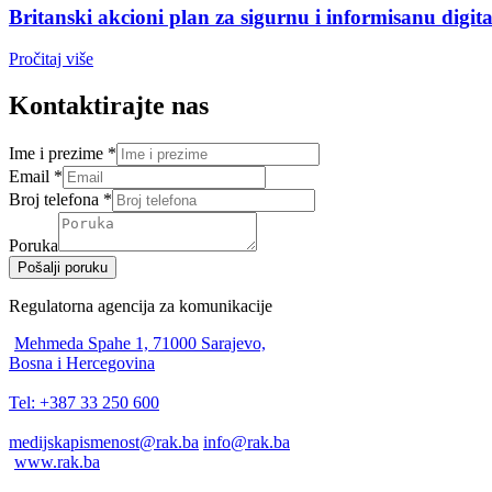
Britanski akcioni plan za sigurnu i informisanu digi
Pročitaj više
Kontaktirajte nas
Ime i prezime
*
Email
*
Broj telefona
*
Poruka
Pošalji poruku
Regulatorna agencija za komunikacije
Mehmeda Spahe 1, 71000 Sarajevo,
Bosna i Hercegovina
Tel: +387 33 250 600
medijskapismenost@rak.ba
info@rak.ba
www.rak.ba