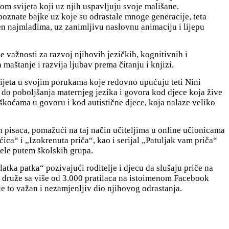
om svijeta koji uz njih uspavljuju svoje mališane.
oznate bajke uz koje su odrastale mnoge generacije, teta
đen najmlađima, uz zanimljivu naslovnu animaciju i lijepu
e važnosti za razvoj njihovih jezičkih, kognitivnih i
 maštanje i razvija ljubav prema čitanju i knjizi.
g svijeta u svojim porukama koje redovno upućuju teti Nini
 do poboljšanja maternjeg jezika i govora kod djece koja žive
škoćama u govoru i kod autistične djece, koja nalaze veliko
ih pisaca, pomažući na taj način učiteljima u online učionicama
ica“ i „Izokrenuta priča“, kao i serijal „Patuljak vam priča“
ele putem školskih grupa.
latka patka“ pozivajući roditelje i djecu da slušaju priče na
 druže sa više od 3.000 pratilaca na istoimenom Facebook
r je to važan i nezamjenljiv dio njihovog odrastanja.