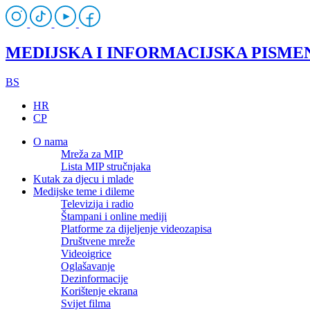
MEDIJSKA I INFORMACIJSKA PISME
BS
HR
CP
O nama
Mreža za MIP
Lista MIP stručnjaka
Kutak za djecu i mlade
Medijske teme i dileme
Televizija i radio
Štampani i online mediji
Platforme za dijeljenje videozapisa
Društvene mreže
Videoigrice
Oglašavanje
Dezinformacije
Korištenje ekrana
Svijet filma