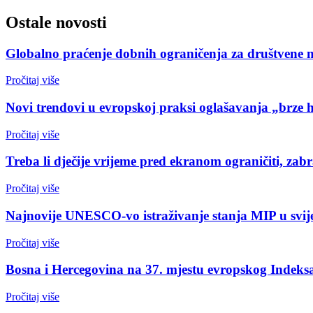
Ostale novosti
Globalno praćenje dobnih ograničenja za društvene 
Pročitaj više
Novi trendovi u evropskoj praksi oglašavanja „brze 
Pročitaj više
Treba li dječije vrijeme pred ekranom ograničiti, zabr
Pročitaj više
Najnovije UNESCO-vo istraživanje stanja MIP u svijet
Pročitaj više
Bosna i Hercegovina na 37. mjestu evropskog Indeksa
Pročitaj više