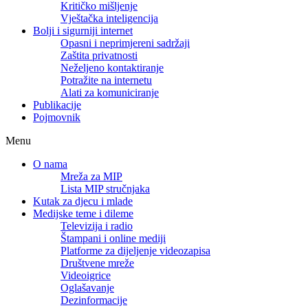
Kritičko mišljenje
Vještačka inteligencija
Bolji i sigurniji internet
Opasni i neprimjereni sadržaji
Zaštita privatnosti
Neželjeno kontaktiranje
Potražite na internetu
Alati za komuniciranje
Publikacije
Pojmovnik
Menu
O nama
Mreža za MIP
Lista MIP stručnjaka
Kutak za djecu i mlade
Medijske teme i dileme
Televizija i radio
Štampani i online mediji
Platforme za dijeljenje videozapisa
Društvene mreže
Videoigrice
Oglašavanje
Dezinformacije