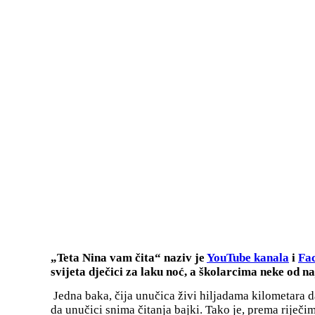
„Teta Nina vam čita“ naziv je
YouTube kanala
i
Fac
svijeta dječici za laku noć, a školarcima neke od naj
Jedna baka, čija unučica živi hiljadama kilometara dal
da unučici snima čitanja bajki. Tako je, prema riječim