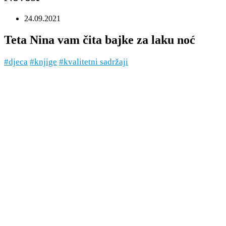
24.09.2021
Teta Nina vam čita bajke za laku noć
#djeca
#knjige
#kvalitetni sadržaji