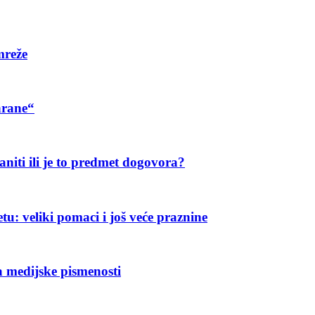
mreže
hrane“
aniti ili je to predmet dogovora?
u: veliki pomaci i još veće praznine
 medijske pismenosti