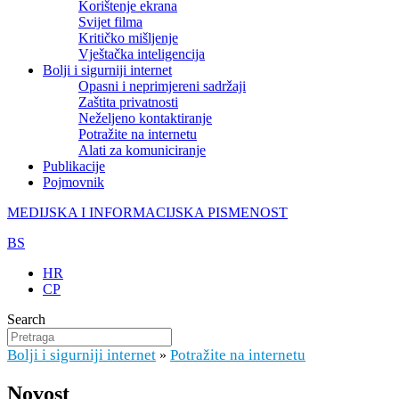
Korištenje ekrana
Svijet filma
Kritičko mišljenje
Vještačka inteligencija
Bolji i sigurniji internet
Opasni i neprimjereni sadržaji
Zaštita privatnosti
Neželjeno kontaktiranje
Potražite na internetu
Alati za komuniciranje
Publikacije
Pojmovnik
MEDIJSKA I INFORMACIJSKA PISMENOST
BS
HR
CP
Search
Bolji i sigurniji internet
Potražite na internetu
»
Novost