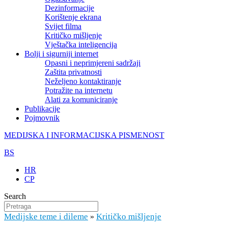
Dezinformacije
Korištenje ekrana
Svijet filma
Kritičko mišljenje
Vještačka inteligencija
Bolji i sigurniji internet
Opasni i neprimjereni sadržaji
Zaštita privatnosti
Neželjeno kontaktiranje
Potražite na internetu
Alati za komuniciranje
Publikacije
Pojmovnik
MEDIJSKA I INFORMACIJSKA PISMENOST
BS
HR
CP
Search
Medijske teme i dileme
Kritičko mišljenje
»