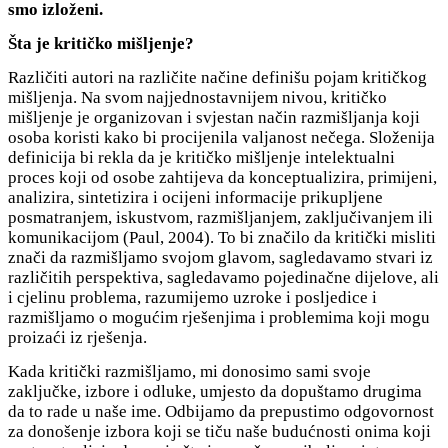
smo izloženi.
Šta je kritičko mišljenje?
Različiti autori na različite načine definišu pojam kritičkog
mišljenja. Na svom najjednostavnijem nivou, kritičko
mišljenje je organizovan i svjestan način razmišljanja koji
osoba koristi kako bi procijenila valjanost nečega. Složenija
definicija bi rekla da je kritičko mišljenje intelektualni
proces koji od osobe zahtijeva da konceptualizira, primijeni,
analizira, sintetizira i ocijeni informacije prikupljene
posmatranjem, iskustvom, razmišljanjem, zaključivanjem ili
komunikacijom (Paul, 2004). To bi značilo da kritički misliti
znači da razmišljamo svojom glavom, sagledavamo stvari iz
različitih perspektiva, sagledavamo pojedinačne dijelove, ali
i cjelinu problema, razumijemo uzroke i posljedice i
razmišljamo o mogućim rješenjima i problemima koji mogu
proizaći iz rješenja.
Kada kritički razmišljamo, mi donosimo sami svoje
zaključke, izbore i odluke, umjesto da dopuštamo drugima
da to rade u naše ime. Odbijamo da prepustimo odgovornost
za donošenje izbora koji se tiču naše budućnosti onima koji