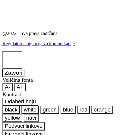
@2022 - Sva prava zadržana
Regulatorna agencija za komunikacije
Zatvori
Veličina fonta
A-
A+
Kontrast
Odaberi boju
black
white
green
blue
red
orange
yellow
navi
Podvuci linkove
Naznači linkove