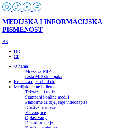
MEDIJSKA I INFORMACIJSKA
PISMENOST
BS
HR
CP
O nama
Mreža za MIP
Lista MIP stručnjaka
Kutak za djecu i mlade
Medijske teme i dileme
Televizija i radio
Štampani i online mediji
Platforme za dijeljenje videozapisa
Društvene mreže
Videoigrice
Oglašavanje
Dezinformacije
Korištenje ekrana