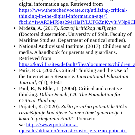
digital information age. Retrieved from
https://www.thetechedvocate.org/utilizing-critical-
thinking-in-the-digital-information-age/?
fbclid=IwAR3MFSgs294rHaIYLUFGZnKvy3iVNp9C
Mrdeža, A. (2017).
Razvoj kritičkog mišljenja
(Doctoral dissertation, University of Split. Faculty of
Maritime Studies. Department of nautical studies).
National Audiovisual Institute. (2017). Children and
media. A handbook for parents and guardians.
Retrieved from
https://kavi.fi/sites/default/files/documents/childre
Paris, P. G. (2002). Critical Thinking and the Use of
the Internet as a Resource.
International Education
Journal
,
4
(1), 30-41.
Paul, R., & Elder, L. (2004). Critical and creative
thinking.
Dillon Beach, CA: The Foundation for
Critical Thinking
Prijatelj, K. (2020).
Zašto je važno poticati kritičko
razmišljanje kod djece ‘screen time’ generacije i
kako to primjereno činiti?
. Preuzeto
sa:
https://www.poliklinika-
djeca.hr/aktualno/novosti/zasto-je-vazno-poticati-