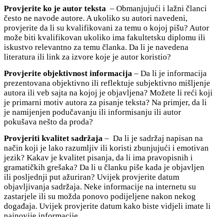
Provjerite ko je autor teksta
– Obmanjujući i lažni članci
često ne navode autore. A ukoliko su autori navedeni,
provjerite da li su kvalifikovani za temu o kojoj pišu? Autor
može biti kvalifikovan ukoliko ima fakultetsku diplomu ili
iskustvo relevantno za temu članka. Da li je navedena
literatura ili link za izvore koje je autor koristio?
Provjerite objektivnost informacija
– Da li je informacija
prezentovana objektivno ili reflektuje subjektivno mišljenje
autora ili veb sajta na kojoj je objavljena? Možete li reći koji
je primarni motiv autora za pisanje teksta? Na primjer, da li
je namijenjen podučavanju ili informisanju ili autor
pokušava nešto da proda?
Provjeriti kvalitet sadržaja
– Da li je sadržaj napisan na
način koji je lako razumljiv ili koristi zbunjujući i emotivan
jezik? Kakav je kvalitet pisanja, da li ima pravopisnih i
gramatičkih grešaka? Da li u članku piše kada je objavljen
ili posljednji put ažuriran? Uvijek provjerite datum
objavljivanja sadržaja. Neke informacije na internetu su
zastarjele ili su možda ponovo podijeljene nakon nekog
događaja. Uvijek provjerite datum kako biste vidjeli imate li
najnovije informacije.