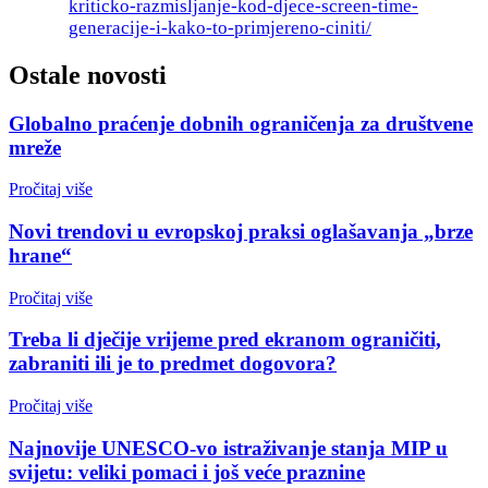
kriticko-razmisljanje-kod-djece-screen-time-
generacije-i-kako-to-primjereno-ciniti/
Ostale novosti
Globalno praćenje dobnih ograničenja za društvene
mreže
Pročitaj više
Novi trendovi u evropskoj praksi oglašavanja „brze
hrane“
Pročitaj više
Treba li dječije vrijeme pred ekranom ograničiti,
zabraniti ili je to predmet dogovora?
Pročitaj više
Najnovije UNESCO-vo istraživanje stanja MIP u
svijetu: veliki pomaci i još veće praznine