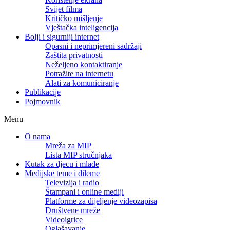
Svijet filma
Kritičko mišljenje
Vještačka inteligencija
Bolji i sigurniji internet
Opasni i neprimjereni sadržaji
Zaštita privatnosti
Neželjeno kontaktiranje
Potražite na internetu
Alati za komuniciranje
Publikacije
Pojmovnik
Menu
O nama
Mreža za MIP
Lista MIP stručnjaka
Kutak za djecu i mlade
Medijske teme i dileme
Televizija i radio
Štampani i online mediji
Platforme za dijeljenje videozapisa
Društvene mreže
Videoigrice
Oglašavanje