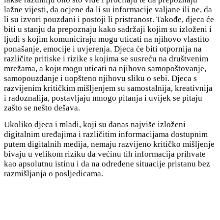
lažne vijesti, da ocjene da li su informacije valjane ili ne, da
li su izvori pouzdani i postoji li pristranost. Takođe, djeca će
biti u stanju da prepoznaju kako sadržaji kojim su izloženi i
ljudi s kojim komuniciraju mogu uticati na njihovo vlastito
ponašanje, emocije i uvjerenja. Djeca će biti otpornija na
različite pritiske i rizike s kojima se susreću na društvenim
mrežama, a kojи mogu uticati na njihovо samоpoštovanje,
samopouzdanje i uopšteno njihovu sliku o sebi. Djeca s
razvijenim kritičkim mišljenjem su samostalnija, kreativnija
i radoznalija, postavljaju mnogo pitanja i uvijek se pitaju
zašto se nešto dešava.
Ukoliko djeca i mladi, koji su danas najviše izloženi
digitalnim uređajima i različitim informacijama dostupnim
putem digitalnih medija, nemaju razvijeno kritičko mišljenje
bivaju u velikom riziku da većinu tih informacija prihvate
kao apsolutnu istinu i da na određene situacije pristanu bez
razmišljanja o posljedicama.