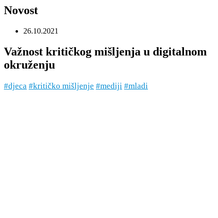
Novost
26.10.2021
Važnost kritičkog mišljenja u digitalnom
okruženju
#djeca
#kritičko mišljenje
#mediji
#mladi