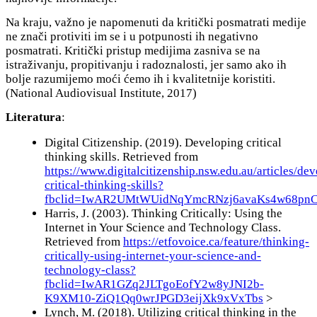
Na kraju, važno je napomenuti da kritički posmatrati medije
ne znači protiviti im se i u potpunosti ih negativno
posmatrati. Kritički pristup medijima zasniva se na
istraživanju, propitivanju i radoznalosti, jer samo ako ih
bolje razumijemo moći ćemo ih i kvalitetnije koristiti.
(National Audiovisual Institute, 2017)
Literatura
:
Digital Citizenship. (2019). Developing critical
thinking skills. Retrieved from
https://www.digitalcitizenship.nsw.edu.au/articles/de
critical-thinking-skills?
fbclid=IwAR2UMtWUidNqYmcRNzj6avaKs4w68pn
Harris, J. (2003). Thinking Critically: Using the
Internet in Your Science and Technology Class.
Retrieved from
https://etfovoice.ca/feature/thinking-
critically-using-internet-your-science-and-
technology-class?
fbclid=IwAR1GZq2JLTgoEofY2w8yJNI2b-
K9XM10-ZiQ1Qq0wrJPGD3eijXk9xVxTbs
>
Lynch, M. (2018). Utilizing critical thinking in the