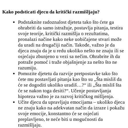
Kako podsticati djecu da kritički razmišljaju?
Podstaknite radoznalost djeteta tako što ćete ga
ohrabriti da samo istražuje, postavlja pitanja, testira
svoje teorije, kritički razmišlja o rezultatima,
pronalazi načine kako neke uobičajene stvari može
da uradi na drugačiji način. Takođe, važno je da
djeca znaju da je u redu ukoliko nešto ne znaju ili se
osjećaju zbunjeno u vezi sa nečim. Ohrabrite ih da
potraže pomoć i traže objašnjenje za nešto što ne
razumiju.
Pomozite djetetu da razvije pretpostavke tako što
ćete mu postаvljati pitanja kao što su „Šta misliš da
će se dogoditi ukoliko uradiš…?“ ili „Šta misliš šta
će se nakon toga desiti?“. Učenje postavljanja
hipoteza važno je za razvoj kritičkog mišljenja.
Učite djecu da upravljaju emocijama – ukoliko djeca
ne znaju kako na adekvatan način da izraze i pokažu
svoje emocije, konstantno će se osjećati
preplavljeno, te neće biti u mogućnosti da
razmišljaju.