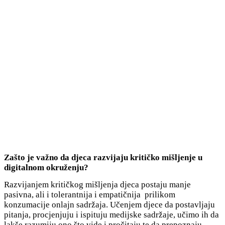
Zašto je važno da djeca razvijaju kritičko mišljenje u
digitalnom okruženju?
Razvijanjem kritičkog mišljenja djeca postaju manje
pasivna, ali i tolerantnija i empatičnija prilikom
konzumacije onlajn sadržaja. Učenjem djece da postavljaju
pitanja, procjenjuju i ispituju medijske sadržaje, učimo ih da
lakše razumiju ono što vide i pročitaju te da prepoznaju