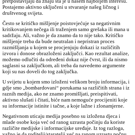
pretpostavljaju da znaju šta je u našem najboljem interesu.
Postajemo aktivno uključeni u stvaranje našeg ličnog i
društvenog svijeta.
Često se kritičko mišljenje poistovjećuje sa negativnim
kritikovanjem nečega ili traženjem samo grešaka ili mana u
sadržaju. Ali, važno je da znamo da to nije tako. Kritičko
mišljenje treba da bude neutralan i nepristran proces
razmišljanja u kojem se procjenjuju dokazi iz različitih
izvora i donose obrazloženi zaključci. Kao rezultat analize,
možemo odlučiti da određeni dokaz nije čvrst, ili da nismo
saglasni sa zaključkom, ali treba da navedemo argumente
koji su nas doveli do tog zaključka.
U svijetu u kojem smo izloženi velikom broju informacija, i
gdje smo „bombardovani“ porukama sa različitih strana i iz
raznih medija, ako ne znamo promišljati, preispitivati,
aktivno slušati i čitati, biće nam nemoguće procijeniti koje
su informacije istinite i tačne, a koje lažne i zlonamjerne.
Negativnom uticaju medija posebno su izložena djeca i
mlade osobe koja već od ranog uzrasta počinju da koriste
različite medijske i informaciјske uređaje. Iz tog razloga,
važno je da roditelji/staratelji već na ranom uzrastu počnu